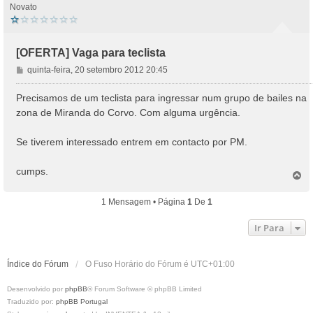
Novato
[OFERTA] Vaga para teclista
M
quinta-feira, 20 setembro 2012 20:45
e
n
Precisamos de um teclista para ingressar num grupo de bailes na
s
zona de Miranda do Corvo. Com alguma urgência.
a
g
Se tiverem interessado entrem em contacto por PM.
e
m
cumps.
T
o
p
1 Mensagem • Página
1
De
1
o
Ir Para
Índice do Fórum
O Fuso Horário do Fórum é
UTC+01:00
Desenvolvido por
phpBB
® Forum Software © phpBB Limited
Traduzido por:
phpBB Portugal