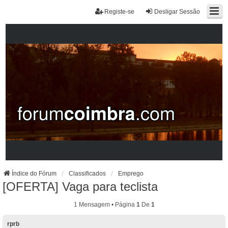
Registe-se
Desligar Sessão
Índice do Fórum
Classificados
Emprego
[OFERTA] Vaga para teclista
1 Mensagem • Página
1
De
1
rprb