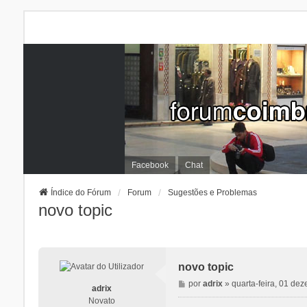
Facebook
Chat
Índice do Fórum
Forum
Sugestões e Problemas
novo topic
novo topic
M
por
adrix
»
quarta-feira, 01 de
adrix
e
Novato