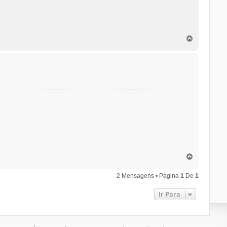
T
o
p
o
T
o
p
2 Mensagens • Página
1
De
1
o
Ir Para