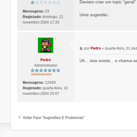
n
Deviam criar um topic "geral"
s
a
Mensagens:
23
Uma sugestão..
g
Registado:
domingo, 21
e
novembro 2004 17:33
m
M
por
Pedro
»
quarta-feira, 01 d
e
n
Pedro
Uh... isso existe... e chama-
s
Administrador
a
g
e
Mensagens:
12069
m
Registado:
quarta-feira, 10
novembro 2004 20:07
Voltar Para “Sugestões E Problemas”