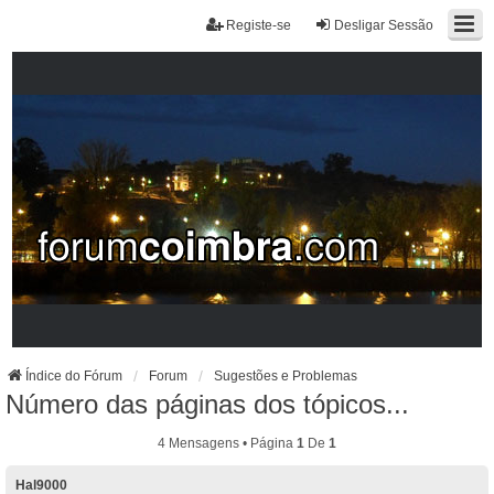
Registe-se
Desligar Sessão
Índice do Fórum
Forum
Sugestões e Problemas
Número das páginas dos tópicos...
4 Mensagens • Página
1
De
1
Hal9000