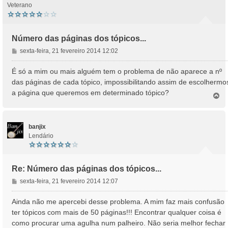
Veterano
Número das páginas dos tópicos...
M
sexta-feira, 21 fevereiro 2014 12:02
e
n
É só a mim ou mais alguém tem o problema de não aparece a nº
s
das páginas de cada tópico, impossibilitando assim de escolhermo
a
a página que queremos em determinado tópico?
T
g
o
e
p
m
o
banjix
Lendário
Re: Número das páginas dos tópicos...
M
sexta-feira, 21 fevereiro 2014 12:07
e
n
Ainda não me apercebi desse problema. A mim faz mais confusão
s
ter tópicos com mais de 50 páginas!!! Encontrar qualquer coisa é
a
como procurar uma agulha num palheiro. Não seria melhor fechar
g