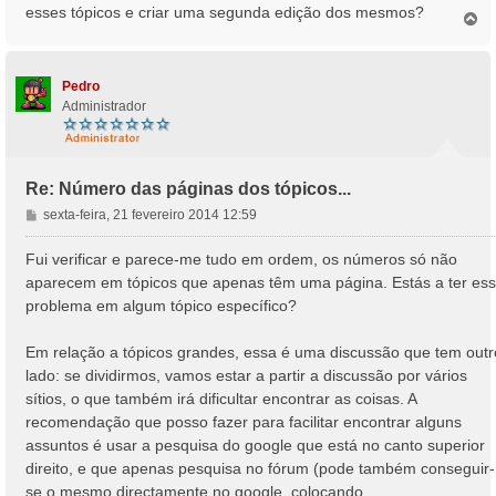
esses tópicos e criar uma segunda edição dos mesmos?
e
T
o
m
p
o
Pedro
Administrador
Re: Número das páginas dos tópicos...
M
sexta-feira, 21 fevereiro 2014 12:59
e
n
Fui verificar e parece-me tudo em ordem, os números só não
s
aparecem em tópicos que apenas têm uma página. Estás a ter es
a
problema em algum tópico específico?
g
e
Em relação a tópicos grandes, essa é uma discussão que tem outr
m
lado: se dividirmos, vamos estar a partir a discussão por vários
sítios, o que também irá dificultar encontrar as coisas. A
recomendação que posso fazer para facilitar encontrar alguns
assuntos é usar a pesquisa do google que está no canto superior
direito, e que apenas pesquisa no fórum (pode também conseguir-
se o mesmo directamente no google, colocando