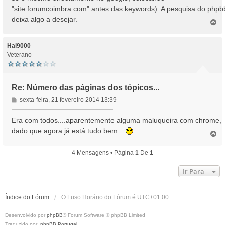
"site:forumcoimbra.com" antes das keywords). A pesquisa do phpb
deixa algo a desejar.
T
o
p
o
Hal9000
Veterano
Re: Número das páginas dos tópicos...
M
sexta-feira, 21 fevereiro 2014 13:39
e
n
Era com todos....aparentemente alguma maluqueira com chrome,
s
dado que agora já está tudo bem...
T
a
o
g
p
4 Mensagens • Página
1
De
1
e
o
m
Ir Para
Índice do Fórum
O Fuso Horário do Fórum é
UTC+01:00
Desenvolvido por
phpBB
® Forum Software © phpBB Limited
Traduzido por:
phpBB Portugal