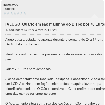
hugopavao
Estreante
[ALUGO] Quarto em são martinho do Bispo por 70 Euro
M
segunda-feira, 24 fevereiro 2014 22:11
e
n
Alugo casa a estudante apenas durante a semana de 2ª a 6ª feira
s
até final do ano lectivo.
a
g
Ideal para estudantes que passam o fim de semana em casa dos
e
pais
m
Valor: 70 Euros sem despesas
A casa está totalmente mobilada, equipada e desabitada. A sala t
um LCD. A cozinha tem fogão, microondas, maquina lavar roupa,
frigorifica/congelado. O Gás é canalizado. Caso prefira pode retirar
uma das camas ou juntar as duas.
O Apartamente situa-se na rua dos covões em são martinho do