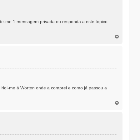
de-me 1 mensagem privada ou responda a este topico.
T
o
p
o
 dirigi-me á Worten onde a comprei e como já passou a
T
o
p
o