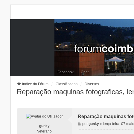
Facebook
Chat
Índice do Fórum
Classificados
Diversos
Reparação maquinas fotograficas, le
Reparação maquinas foto
M
por
gunky
»
terça-feira, 07 ma
gunky
e
Veterano