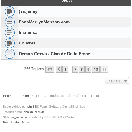
Tópicos
(sic)army
FansMarilynManson.com
Imprensa
Coimbra
Demon Crows - Clan de Delta Froce
Página
11
De
11
1
7
8
9
10
11
Anterior
255 Tópicos
...
Ir Para
Índice do Fórum
O Fuso Horário do Fórum é
UTC+01:00
Desenvolvido por
phpBB
® Forum Software © phpBB Limited
Traduzido por:
phpBB Portugal
Style
we_universal
created by INVENTEA & v12mike
Privacidade
|
Termos