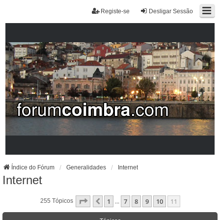
Registe-se
Desligar Sessão
Índice do Fórum
Generalidades
Internet
Internet
Página
11
De
11
1
7
8
9
10
11
Anterior
255 Tópicos
...