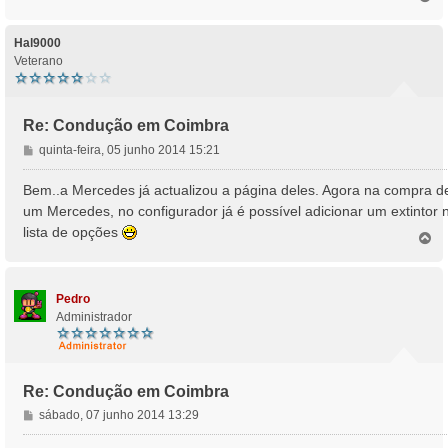
o
p
o
Hal9000
Veterano
Re: Condução em Coimbra
M
quinta-feira, 05 junho 2014 15:21
e
n
Bem..a Mercedes já actualizou a página deles. Agora na compra d
s
um Mercedes, no configurador já é possível adicionar um extintor 
a
lista de opções
T
g
o
e
p
m
o
Pedro
Administrador
Re: Condução em Coimbra
M
sábado, 07 junho 2014 13:29
e