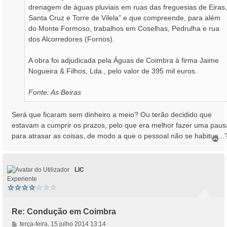
drenagem de águas pluviais em ruas das freguesias de Eiras,
Santa Cruz e Torre de Vilela” e que compreende, para além
do Monte Formoso, trabalhos em Coselhas, Pedrulha e rua
dos Alcorredores (Fornos).
A obra foi adjudicada pela Águas de Coimbra à firma Jaime
Nogueira & Filhos, Lda., pelo valor de 395 mil euros.
Fonte: As Beiras
Será que ficaram sem dinheiro a meio? Ou terão decidido que
estavam a cumprir os prazos, pelo que era melhor fazer uma paus
para atrasar as coisas, de modo a que o pessoal não se habitue...
T
o
p
o
LIC
Experiente
Re: Condução em Coimbra
M
terça-feira, 15 julho 2014 13:14