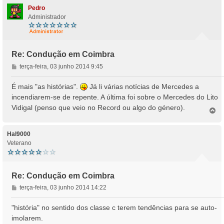
Pedro
Administrador
Re: Condução em Coimbra
M
terça-feira, 03 junho 2014 9:45
e
n
É mais "as histórias".
Já li várias notícias de Mercedes a
s
incendiarem-se de repente. A última foi sobre o Mercedes do Lito
a
Vidigal (penso que veio no Record ou algo do género).
T
g
o
e
p
m
o
Hal9000
Veterano
Re: Condução em Coimbra
M
terça-feira, 03 junho 2014 14:22
e
n
"história" no sentido dos classe c terem tendências para se auto-
s
imolarem.
a