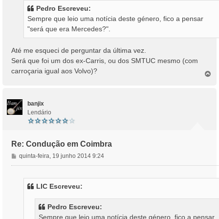
s
Pedro Escreveu:
a
Sempre que leio uma notícia deste género, fico a pensar
g
"será que era Mercedes?".
e
m
Até me esqueci de perguntar da última vez.
Será que foi um dos ex-Carris, ou dos SMTUC mesmo (com
carroçaria igual aos Volvo)?
T
o
p
o
banjix
Lendário
Re: Condução em Coimbra
M
quinta-feira, 19 junho 2014 9:24
e
n
s
LIC Escreveu:
a
g
Pedro Escreveu:
e
Sempre que leio uma notícia deste género, fico a pensar
m