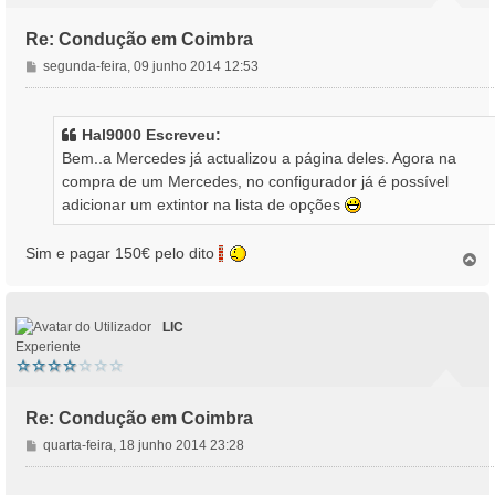
Re: Condução em Coimbra
M
segunda-feira, 09 junho 2014 12:53
e
n
s
Hal9000 Escreveu:
a
Bem..a Mercedes já actualizou a página deles. Agora na
g
compra de um Mercedes, no configurador já é possível
e
adicionar um extintor na lista de opções
m
Sim e pagar 150€ pelo dito
T
o
p
o
LIC
Experiente
Re: Condução em Coimbra
M
quarta-feira, 18 junho 2014 23:28
e
n