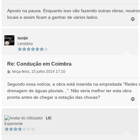
e
n
Aposto na pausa. Enquanto isso vão fazendo outras obras, noutro
s
locais e assim ficam a ganhar de vários lados.
T
a
o
g
p
e
o
m
banjix
Lendário
Re: Condução em Coimbra
M
terça-feira, 15 julho 2014 17:10
e
n
Segundo essa notícia, a obra está inserida na empreitada "Redes 
s
drenagem de águas pluviais...". Não seria melhor ter esta obra
a
pronta antes de chegar a estação das chuvas?
T
g
o
e
p
m
o
LIC
Experiente