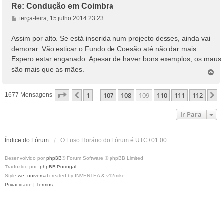
Re: Condução em Coimbra
M
terça-feira, 15 julho 2014 23:23
e
n
Assim por alto. Se está inserida num projecto desses, ainda vai
s
demorar. Vão esticar o Fundo de Coesão até não dar mais.
a
Espero estar enganado. Apesar de haver bons exemplos, os maus
g
são mais que as mães.
e
T
o
m
p
Página
109
De
112
1
107
108
109
110
111
112
Anterior
1677 Mensagens
...
o
Ir Para
Índice do Fórum
O Fuso Horário do Fórum é
UTC+01:00
Desenvolvido por
phpBB
® Forum Software © phpBB Limited
Traduzido por:
phpBB Portugal
Style
we_universal
created by INVENTEA & v12mike
Privacidade
|
Termos