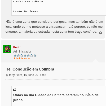
conta da ocorrência.
Fonte: As Beiras
Não é uma zona que considere perigosa, mas também não é um
local onde eu me metesse a ultrapassar - até porque, se não me
engano, a maioria da estrada nesta zona tem traço contínuo.
T
o
p
o
Pedro
Administrador
Re: Condução em Coimbra
M
terça-feira, 15 julho 2014 9:31
e
n
s
a
Obras na rua Cidade de Poitiers pararam no início de
g
junho
e
m