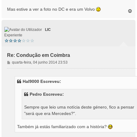
g
Mas estive a ver a foto no DC e era um Volvo
e
T
o
m
p
o
LIC
Experiente
Re: Condução em Coimbra
M
quarta-feira, 04 junho 2014 23:53
e
n
s
Hal9000 Escreveu:
a
g
Pedro Escreveu:
e
m
Sempre que leio uma notícia deste género, fico a pensar
"será que era Mercedes?".
Também já estás familiarizado com a história?