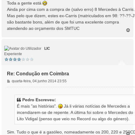
Toda a gente está
Ainda por cima com a compra de (salvo erro) 8 Mercedes à Carris.
Mas pelo que dizem, estes ex-Carris (matriculados em 98: ??-??-J
são bastante bons, além de que foi uma excelente compra
atendendo ao orçamento dos SMTUC
T
o
p
o
LIC
Experiente
Re: Condução em Coimbra
M
quarta-feira, 04 junho 2014 23:55
e
n
s
Pedro Escreveu:
a
É mais "as histórias".
Já li várias notícias de Mercedes a
g
incendiarem-se de repente. A última foi sobre o Mercedes do
e
Lito Vidigal (penso que veio no Record ou algo do género).
m
Sim. Tudo o que é a gasóleo, nomeadamente os 200, 220 e 250C
T