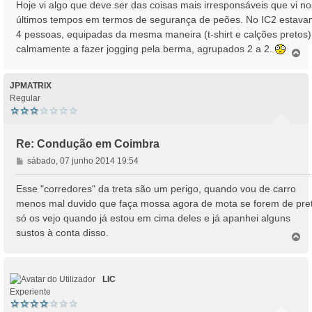
n
Hoje vi algo que deve ser das coisas mais irresponsáveis que vi no
s
últimos tempos em termos de segurança de peões. No IC2 estav
a
4 pessoas, equipadas da mesma maneira (t-shirt e calções pretos).
g
calmamente a fazer jogging pela berma, agrupados 2 a 2.
e
T
o
m
p
o
JPMATRIX
Regular
Re: Condução em Coimbra
M
sábado, 07 junho 2014 19:54
e
n
Esse "corredores" da treta são um perigo, quando vou de carro
s
menos mal duvido que faça mossa agora de mota se forem de pre
a
só os vejo quando já estou em cima deles e já apanhei alguns
g
sustos à conta disso.
e
T
o
m
p
o
LIC
Experiente