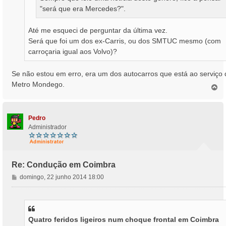
"será que era Mercedes?".
Até me esqueci de perguntar da última vez.
Será que foi um dos ex-Carris, ou dos SMTUC mesmo (com
carroçaria igual aos Volvo)?
Se não estou em erro, era um dos autocarros que está ao serviço 
Metro Mondego.
T
o
p
o
Pedro
Administrador
Re: Condução em Coimbra
M
domingo, 22 junho 2014 18:00
e
n
s
a
Quatro feridos ligeiros num choque frontal em Coimbra
g