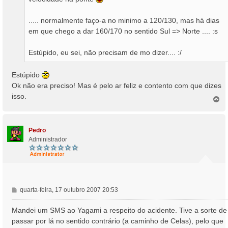
..... normalmente faço-a no minimo a 120/130, mas há dias
em que chego a dar 160/170 no sentido Sul => Norte .... :s
Estúpido, eu sei, não precisam de mo dizer.... :/
Estúpido
Ok não era preciso! Mas é pelo ar feliz e contento com que dizes
isso.
T
o
p
o
Pedro
Administrador
M
quarta-feira, 17 outubro 2007 20:53
e
n
Mandei um SMS ao Yagami a respeito do acidente. Tive a sorte de
s
passar por lá no sentido contrário (a caminho de Celas), pelo que
a