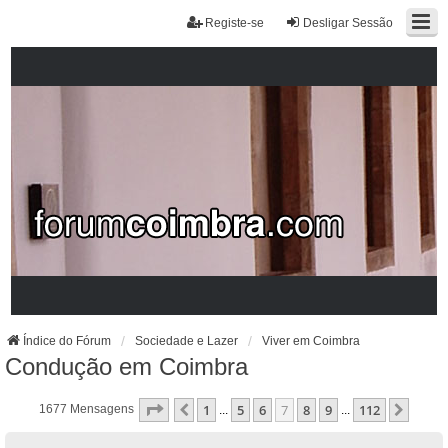
Registe-se
Desligar Sessão
Índice do Fórum
Sociedade e Lazer
Viver em Coimbra
Condução em Coimbra
Página
7
De
112
1
5
6
7
8
9
112
Anterior
Próx
1677 Mensagens
...
...