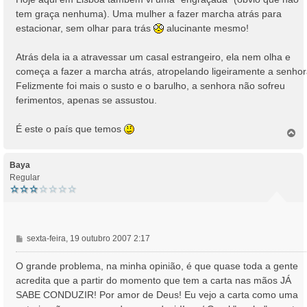
s
tem graça nenhuma). Uma mulher a fazer marcha atrás para
a
estacionar, sem olhar para trás
alucinante mesmo!
g
e
Atrás dela ia a atravessar um casal estrangeiro, ela nem olha e
m
começa a fazer a marcha atrás, atropelando ligeiramente a senhor
Felizmente foi mais o susto e o barulho, a senhora não sofreu
ferimentos, apenas se assustou.
É este o país que temos
T
o
p
o
Baya
Regular
M
sexta-feira, 19 outubro 2007 2:17
e
n
O grande problema, na minha opinião, é que quase toda a gente
s
acredita que a partir do momento que tem a carta nas mãos JÁ
a
SABE CONDUZIR! Por amor de Deus! Eu vejo a carta como uma
g