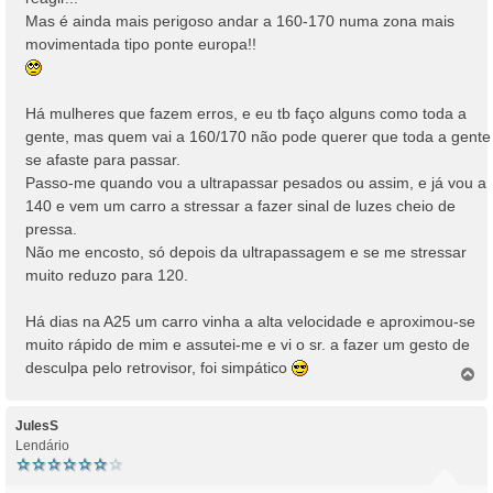
Mas é ainda mais perigoso andar a 160-170 numa zona mais
movimentada tipo ponte europa!!
Há mulheres que fazem erros, e eu tb faço alguns como toda a
gente, mas quem vai a 160/170 não pode querer que toda a gente
se afaste para passar.
Passo-me quando vou a ultrapassar pesados ou assim, e já vou a
140 e vem um carro a stressar a fazer sinal de luzes cheio de
pressa.
Não me encosto, só depois da ultrapassagem e se me stressar
muito reduzo para 120.
Há dias na A25 um carro vinha a alta velocidade e aproximou-se
muito rápido de mim e assutei-me e vi o sr. a fazer um gesto de
desculpa pelo retrovisor, foi simpático
T
o
p
o
JulesS
Lendário