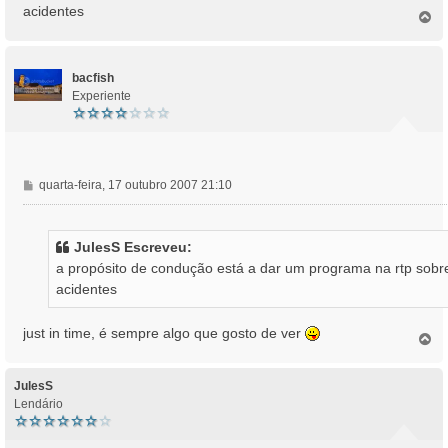
s
acidentes
T
a
o
g
p
e
o
m
bacfish
Experiente
M
quarta-feira, 17 outubro 2007 21:10
e
n
s
JulesS Escreveu:
a
a propósito de condução está a dar um programa na rtp sobr
g
acidentes
e
m
just in time, é sempre algo que gosto de ver
T
o
p
o
JulesS
Lendário