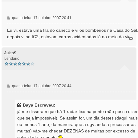
M
quarta-feira, 17 outubro 2007 20:41
e
n
Eu vi, estava uma fila do caneco e vi os bombeiros na Casa do Sal
s
depois vi no IC2, estavam carros acidentados lá no meio da via...
T
a
o
g
p
e
o
JulesS
m
Lendário
M
quarta-feira, 17 outubro 2007 20:44
e
n
s
Baya Escreveu:
a
já me disseram que há 1 radar fixo na ponte (não posso dizer
g
que seja impossível). Se assim for, um dia destes (daqui mais
e
ou menos 1 ano, da maneira que a dgv anda a processar as
m
multas) vão-me chegar DEZENAS de multas por excesso de
velocidade na ponte