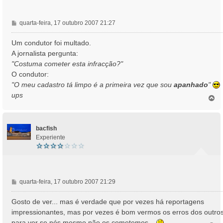
M
quarta-feira, 17 outubro 2007 21:27
e
n
Um condutor foi multado.
s
A jornalista pergunta:
a
"Costuma cometer esta infracção?"
g
O condutor:
e
"O meu cadastro tá limpo é a primeira vez que sou
apanhado
"
m
ups
T
o
p
o
bacfish
Experiente
M
quarta-feira, 17 outubro 2007 21:29
e
n
Gosto de ver... mas é verdade que por vezes há reportagens
s
impressionantes, mas por vezes é bom vermos os erros dos outro
a
para ver se nós mesmo não os cometemos...