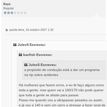
p
o
Baya
Regular
M
quinta-feira, 18 outubro 2007 1:30
e
n
s
JulesS Escreveu:
a
g
bacfish Escreveu:
e
m
JulesS Escreveu:
a propósito de condução está a dar um programa
na rtp sobre acidentes
Há mulheres que fazem erros, e eu tb faço alguns como
toda a gente, mas quem vai a 160/170 não pode querer
que toda a gente se afaste para passar.
Passo-me quando vou a ultrapassar pesados ou assim,
e já vou a 140 e vem um carro a stressar a fazer sinal de