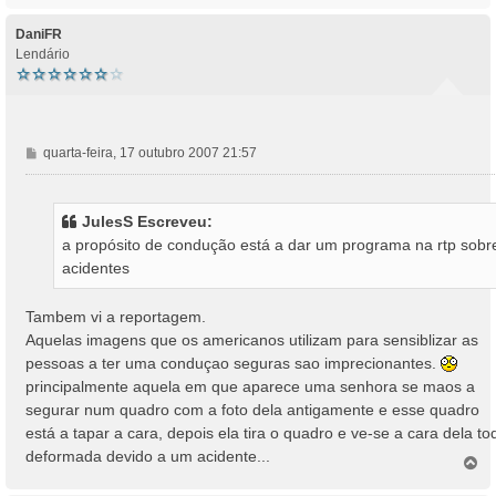
p
o
DaniFR
Lendário
M
quarta-feira, 17 outubro 2007 21:57
e
n
s
JulesS Escreveu:
a
a propósito de condução está a dar um programa na rtp sobr
g
acidentes
e
m
Tambem vi a reportagem.
Aquelas imagens que os americanos utilizam para sensiblizar as
pessoas a ter uma conduçao seguras sao imprecionantes.
principalmente aquela em que aparece uma senhora se maos a
segurar num quadro com a foto dela antigamente e esse quadro
está a tapar a cara, depois ela tira o quadro e ve-se a cara dela to
deformada devido a um acidente...
T
o