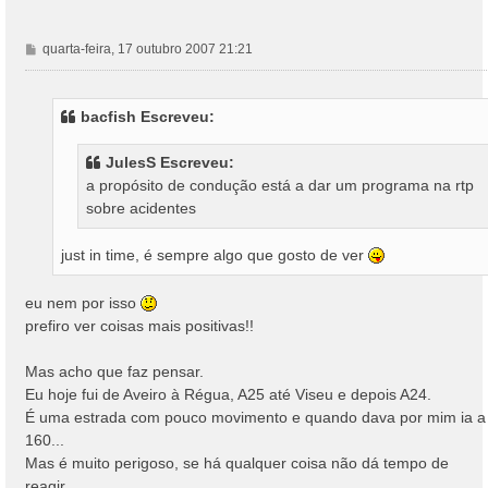
M
quarta-feira, 17 outubro 2007 21:21
e
n
s
bacfish Escreveu:
a
g
JulesS Escreveu:
e
a propósito de condução está a dar um programa na rtp
m
sobre acidentes
just in time, é sempre algo que gosto de ver
eu nem por isso
prefiro ver coisas mais positivas!!
Mas acho que faz pensar.
Eu hoje fui de Aveiro à Régua, A25 até Viseu e depois A24.
É uma estrada com pouco movimento e quando dava por mim ia a
160...
Mas é muito perigoso, se há qualquer coisa não dá tempo de
reagir...