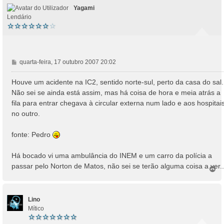
Yagami
Lendário
M
quarta-feira, 17 outubro 2007 20:02
e
n
Houve um acidente na IC2, sentido norte-sul, perto da casa do sal.
s
Não sei se ainda está assim, mas há coisa de hora e meia atrás a
a
fila para entrar chegava à circular externa num lado e aos hospitai
g
no outro.
e
m
fonte: Pedro
Há bocado vi uma ambulância do INEM e um carro da polícia a
passar pelo Norton de Matos, não sei se terão alguma coisa a ver..
T
o
p
o
Lino
Mítico