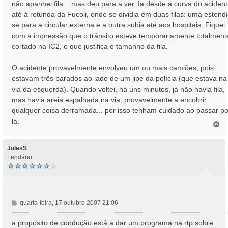
não apanhei fila... mas deu para a ver. Ia desde a curva do aciden
g
até à rotunda da Fucoli, onde se dividia em duas filas: uma estendi
e
se para a circular externa e a outra subia até aos hospitais. Fiquei
m
com a impressão que o trânsito esteve temporariamente totalment
cortado na IC2, o que justifica o tamanho da fila.
O acidente provavelmente envolveu um ou mais camiões, pois
estavam três parados ao lado de um jipe da polícia (que estava na
via da esquerda). Quando voltei, há uns minutos, já não havia fila,
mas havia areia espalhada na via, provavelmente a encobrir
qualquer coisa derramada... por isso tenham cuidado ao passar po
lá.
T
o
p
o
JulesS
Lendário
M
quarta-feira, 17 outubro 2007 21:06
e
n
a propósito de condução está a dar um programa na rtp sobre