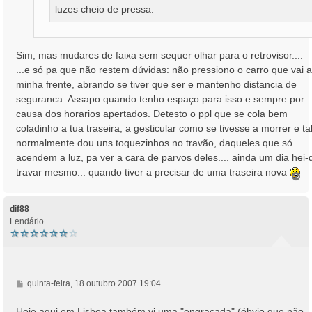
luzes cheio de pressa.
Sim, mas mudares de faixa sem sequer olhar para o retrovisor....
...e só pa que não restem dúvidas: não pressiono o carro que vai a
minha frente, abrando se tiver que ser e mantenho distancia de
seguranca. Assapo quando tenho espaço para isso e sempre por
causa dos horarios apertados. Detesto o ppl que se cola bem
coladinho a tua traseira, a gesticular como se tivesse a morrer e tal
normalmente dou uns toquezinhos no travão, daqueles que só
acendem a luz, pa ver a cara de parvos deles.... ainda um dia hei-
travar mesmo... quando tiver a precisar de uma traseira nova
T
o
p
o
dif88
Lendário
M
quinta-feira, 18 outubro 2007 19:04
e
n
Hoje aqui em Lisboa também vi uma "engraçada" (óbvio que não