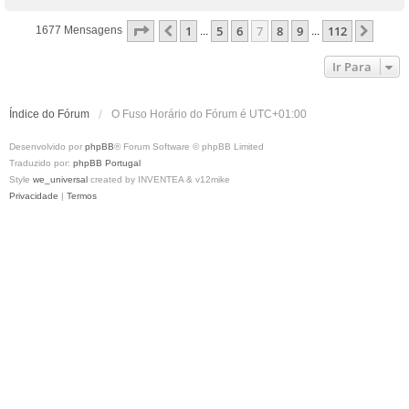
o
p
Página
7
De
112
1
5
6
7
8
9
112
Anterior
Próx
1677 Mensagens
...
...
o
Ir Para
Índice do Fórum
O Fuso Horário do Fórum é
UTC+01:00
Desenvolvido por
phpBB
® Forum Software © phpBB Limited
Traduzido por:
phpBB Portugal
Style
we_universal
created by INVENTEA & v12mike
Privacidade
|
Termos