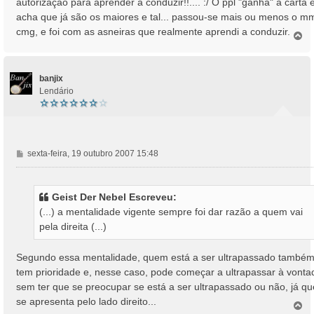
autorização para aprender a conduzir!!.... :/ O ppl "ganha" a carta 
e
acha que já são os maiores e tal... passou-se mais ou menos o m
m
cmg, e foi com as asneiras que realmente aprendi a conduzir.
T
o
p
o
banjix
Lendário
M
sexta-feira, 19 outubro 2007 15:48
e
n
s
Geist Der Nebel Escreveu:
a
(...) a mentalidade vigente sempre foi dar razão a quem vai
g
pela direita (...)
e
m
Segundo essa mentalidade, quem está a ser ultrapassado també
tem prioridade e, nesse caso, pode começar a ultrapassar à vonta
sem ter que se preocupar se está a ser ultrapassado ou não, já qu
se apresenta pelo lado direito...
T