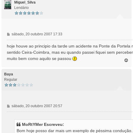
m
Miguel_Silva
Lendário
M
sábado, 20 outubro 2007 17:33
e
n
hoje houve ao principio da tarde um acidente na Ponte da Portela 
s
sentido Ceira-Coimbra, mas eu quando passei fiquei sem perceber
a
muito bem como aquilo se passou
T
g
o
e
p
m
o
Baya
Regular
M
sábado, 20 outubro 2007 20:57
e
n
s
MoRtYMer Escreveu:
a
Bom hoje posso dar mais um exemplo de péssima condução.
g