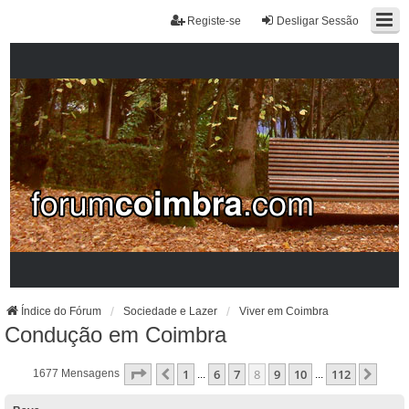
Registe-se
Desligar Sessão
Índice do Fórum
Sociedade e Lazer
Viver em Coimbra
Condução em Coimbra
Página
8
De
112
1
6
7
8
9
10
112
Anterior
Próx
1677 Mensagens
...
...