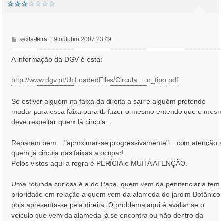
M
sexta-feira, 19 outubro 2007 23:49
e
n
A informação da DGV é esta:
s
a
http://www.dgv.pt/UpLoadedFiles/Circula ... o_tipo.pdf
g
e
Se estiver alguém na faixa da direita a sair e alguém pretende
m
mudar para essa faixa para tb fazer o mesmo entendo que o mes
deve respeitar quem lá circula...
Reparem bem ..."aproximar-se progressivamente"... com atenção 
quem já circula nas faixas a ocupar!
Pelos vistos aqui a regra é PERÍCIA e MUITA ATENÇÃO.
Uma rotunda curiosa é a do Papa, quem vem da penitenciaria tem
prioridade em relação a quem vem da alameda do jardim Botânico
pois apresenta-se pela direita. O problema aqui é avaliar se o
veiculo que vem da alameda já se encontra ou não dentro da