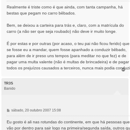
e
n
Realmente é triste como é que ainda, com tanta campanha, há
s
bestas que pegam no carro bêbados.
a
g
Bem, se deixou a carteira para trás e, claro, com a matrícula do
e
carro (a não ser que seja roubado) não deve ir muito longe.
m
É por estas e por outras (por acaso, o teu pai não ficou ferido) que
se fosse eu a mandar, quem fosse apanhado a conduzir bêbado,
para além de ir preso uns tempos (para meditar no que fez) e de
pagar uma multa valente (não é multas de brincadeira) e de pagar
todos os prejuízos causados a terceiros, nunca mais podia conduzi
T
o
p
o
TR3S
Banido
M
sábado, 20 outubro 2007 15:08
e
n
Eu gosto é ali nas rotundas do continente, em que há pessoas que
s
vão por dentro para sair logo na primeira/segunda saída, outros q