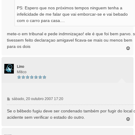
PS: Espero que nos próximos tempos ninguem tenha a
infelicidade de me falar que vai emborcar-se e vai bebado
com o carro para casa....
mete-o em tribunal e pede indmnizaçao! ele é que foi bem parvo. 
tivessem feito declaraçao amigavel ficava-se mais ou menos bem
para os dois
T
o
p
o
Lino
Mítico
M
sábado, 20 outubro 2007 17:20
e
n
Se o bêbedo fugiu deve ser condenado também por fugir do local 
s
acidente sem verificar o estado do outro.
T
a
o
g
p
e
o