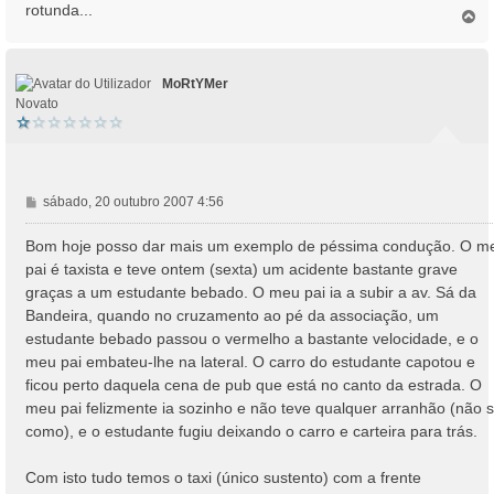
rotunda...
T
o
p
o
MoRtYMer
Novato
M
sábado, 20 outubro 2007 4:56
e
n
Bom hoje posso dar mais um exemplo de péssima condução. O m
s
pai é taxista e teve ontem (sexta) um acidente bastante grave
a
graças a um estudante bebado. O meu pai ia a subir a av. Sá da
g
Bandeira, quando no cruzamento ao pé da associação, um
e
estudante bebado passou o vermelho a bastante velocidade, e o
m
meu pai embateu-lhe na lateral. O carro do estudante capotou e
ficou perto daquela cena de pub que está no canto da estrada. O
meu pai felizmente ia sozinho e não teve qualquer arranhão (não s
como), e o estudante fugiu deixando o carro e carteira para trás.
Com isto tudo temos o taxi (único sustento) com a frente