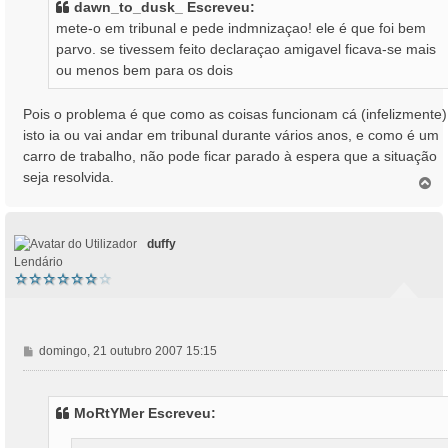
dawn_to_dusk_ Escreveu:
a
mete-o em tribunal e pede indmnizaçao! ele é que foi bem
g
parvo. se tivessem feito declaraçao amigavel ficava-se mais
e
ou menos bem para os dois
m
Pois o problema é que como as coisas funcionam cá (infelizmente)
isto ia ou vai andar em tribunal durante vários anos, e como é um
carro de trabalho, não pode ficar parado à espera que a situação
seja resolvida.
T
o
p
o
duffy
Lendário
M
domingo, 21 outubro 2007 15:15
e
n
s
MoRtYMer Escreveu:
a
g