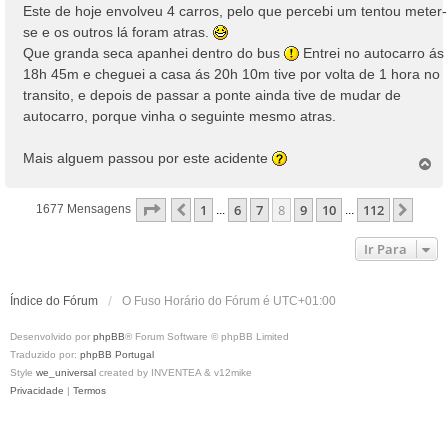
Este de hoje envolveu 4 carros, pelo que percebi um tentou meter-
m
se e os outros lá foram atras.
Que granda seca apanhei dentro do bus
Entrei no autocarro ás
18h 45m e cheguei a casa ás 20h 10m tive por volta de 1 hora no
transito, e depois de passar a ponte ainda tive de mudar de
autocarro, porque vinha o seguinte mesmo atras.
Mais alguem passou por este acidente
T
o
p
Página
8
De
112
1
6
7
8
9
10
112
Anterior
Próx
1677 Mensagens
...
...
o
Ir Para
Índice do Fórum
O Fuso Horário do Fórum é
UTC+01:00
Desenvolvido por
phpBB
® Forum Software © phpBB Limited
Traduzido por:
phpBB Portugal
Style
we_universal
created by INVENTEA & v12mike
Privacidade
|
Termos