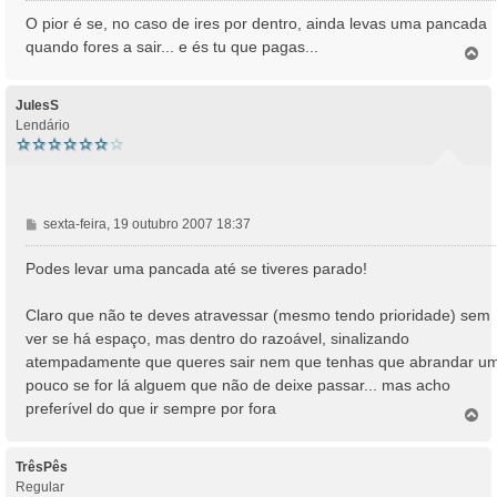
n
O pior é se, no caso de ires por dentro, ainda levas uma pancada
s
quando fores a sair... e és tu que pagas...
T
a
o
g
p
e
o
JulesS
m
Lendário
M
sexta-feira, 19 outubro 2007 18:37
e
n
Podes levar uma pancada até se tiveres parado!
s
a
Claro que não te deves atravessar (mesmo tendo prioridade) sem
g
ver se há espaço, mas dentro do razoável, sinalizando
e
atempadamente que queres sair nem que tenhas que abrandar u
m
pouco se for lá alguem que não de deixe passar... mas acho
preferível do que ir sempre por fora
T
o
p
o
TrêsPês
Regular