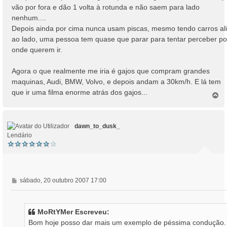
a
vão por fora e dão 1 volta à rotunda e não saem para lado
g
nenhum....
e
Depois ainda por cima nunca usam piscas, mesmo tendo carros ali
m
ao lado, uma pessoa tem quase que parar para tentar perceber po
onde querem ir.
Agora o que realmente me iria é gajos que compram grandes
maquinas, Audi, BMW, Volvo, e depois andam a 30km/h. E lá tem
que ir uma filma enorme atrás dos gajos...
T
o
p
o
dawn_to_dusk_
Lendário
M
sábado, 20 outubro 2007 17:00
e
n
s
MoRtYMer Escreveu:
a
Bom hoje posso dar mais um exemplo de péssima condução.
g