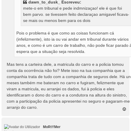
dawn_to_dusk_ Escreveu:
e
mete-o em tribunal e pede indmnizaçao! ele é que foi
m
bem parvo. se tivessem feito declaraçao amigavel ficava-
se mais ou menos bem para os dois
Pois o problema é que como as coisas funcionam cá
(infelizmente), isto ia ou vai andar em tribunal durante vários
anos, e como é um carro de trabalho, não pode ficar parado 
espera que a situação seja resolvida.
Mas tens a carteira dele, a matricula do carro e a policia tomou
conta da ocorrência não foi? Mete isso na tua companhia que a
companhia trata de tudo com a companhia de seguros dele. Há un
meses também me bateram no carro e fugiram, felizmente que
viram a matricula, eu arranjei os dados, fui à policia e eles
identificaram o dono do carro e a condutora na altura do sinistro,
com a participação da policia apresentei no seguro e pagaram-me
arranjo do carro.
T
o
p
o
MoRtYMer