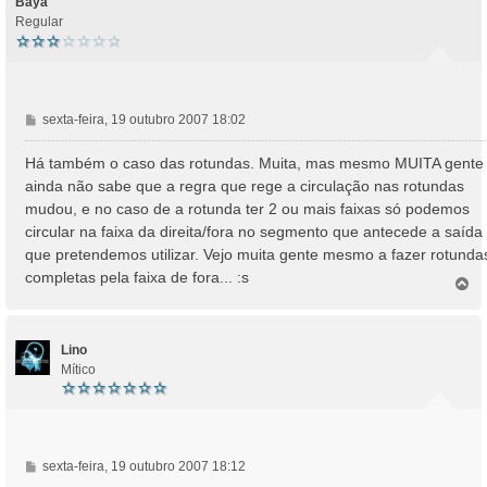
Baya
Regular
M
sexta-feira, 19 outubro 2007 18:02
e
n
Há também o caso das rotundas. Muita, mas mesmo MUITA gente
s
ainda não sabe que a regra que rege a circulação nas rotundas
a
mudou, e no caso de a rotunda ter 2 ou mais faixas só podemos
g
circular na faixa da direita/fora no segmento que antecede a saída
e
que pretendemos utilizar. Vejo muita gente mesmo a fazer rotunda
m
completas pela faixa de fora... :s
T
o
p
o
Lino
Mítico
M
sexta-feira, 19 outubro 2007 18:12
e