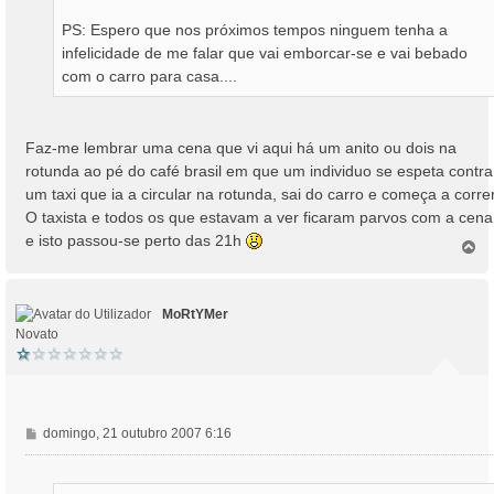
PS: Espero que nos próximos tempos ninguem tenha a
infelicidade de me falar que vai emborcar-se e vai bebado
com o carro para casa....
Faz-me lembrar uma cena que vi aqui há um anito ou dois na
rotunda ao pé do café brasil em que um individuo se espeta contra
um taxi que ia a circular na rotunda, sai do carro e começa a correr
O taxista e todos os que estavam a ver ficaram parvos com a cena.
e isto passou-se perto das 21h
T
o
p
o
MoRtYMer
Novato
M
domingo, 21 outubro 2007 6:16
e
n
s