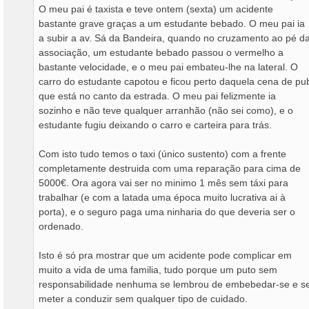
O meu pai é taxista e teve ontem (sexta) um acidente
e
bastante grave graças a um estudante bebado. O meu pai ia
m
a subir a av. Sá da Bandeira, quando no cruzamento ao pé d
associação, um estudante bebado passou o vermelho a
bastante velocidade, e o meu pai embateu-lhe na lateral. O
carro do estudante capotou e ficou perto daquela cena de pu
que está no canto da estrada. O meu pai felizmente ia
sozinho e não teve qualquer arranhão (não sei como), e o
estudante fugiu deixando o carro e carteira para trás.
Com isto tudo temos o taxi (único sustento) com a frente
completamente destruida com uma reparação para cima de
5000€. Ora agora vai ser no minimo 1 mês sem táxi para
trabalhar (e com a latada uma época muito lucrativa ai à
porta), e o seguro paga uma ninharia do que deveria ser o
ordenado.
Isto é só pra mostrar que um acidente pode complicar em
muito a vida de uma familia, tudo porque um puto sem
responsabilidade nenhuma se lembrou de embebedar-se e s
meter a conduzir sem qualquer tipo de cuidado.