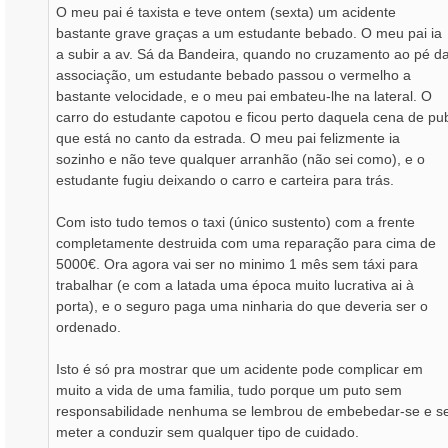
O meu pai é taxista e teve ontem (sexta) um acidente
e
bastante grave graças a um estudante bebado. O meu pai ia
m
a subir a av. Sá da Bandeira, quando no cruzamento ao pé d
associação, um estudante bebado passou o vermelho a
bastante velocidade, e o meu pai embateu-lhe na lateral. O
carro do estudante capotou e ficou perto daquela cena de pu
que está no canto da estrada. O meu pai felizmente ia
sozinho e não teve qualquer arranhão (não sei como), e o
estudante fugiu deixando o carro e carteira para trás.
Com isto tudo temos o taxi (único sustento) com a frente
completamente destruida com uma reparação para cima de
5000€. Ora agora vai ser no minimo 1 mês sem táxi para
trabalhar (e com a latada uma época muito lucrativa ai à
porta), e o seguro paga uma ninharia do que deveria ser o
ordenado.
Isto é só pra mostrar que um acidente pode complicar em
muito a vida de uma familia, tudo porque um puto sem
responsabilidade nenhuma se lembrou de embebedar-se e s
meter a conduzir sem qualquer tipo de cuidado.