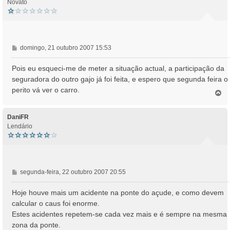
Novato
M
domingo, 21 outubro 2007 15:53
e
n
Pois eu esqueci-me de meter a situação actual, a participação da
s
seguradora do outro gajo já foi feita, e espero que segunda feira o
a
perito vá ver o carro.
T
g
o
e
p
m
o
DaniFR
Lendário
M
segunda-feira, 22 outubro 2007 20:55
e
n
Hoje houve mais um acidente na ponte do açude, e como devem
s
calcular o caus foi enorme.
a
Estes acidentes repetem-se cada vez mais e é sempre na mesma
g
zona da ponte.
e