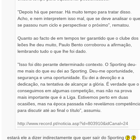
"Depois há que pensar. Há muito tempo para tratar disso.
Acho, e nem interpretem isso mal, que se deve analisar o qu
se passou num ciclo e perspectivar o próximo", rematou.
Quanto ao facto de em tempos ter garantido que o clube dos
leões lhe deu muito, Paulo Bento corroborou a afirmação,
lembrando tudo o que lhe foi dado.
"Isso foi dito perante determinado contexto. O Sporting deu-
me mais do que eu dei ao Sporting. Deu-me oportunidade,
segurança e uma oportunidade. Eu dei a devoção e a
dedicação, na tentativa de alcançar a glória. É verdade que o
conseguimos em algumas competição, mas não na prova
mais importante que é a Liga. Estivemos perto em duas
ocasiões, mas na época passada não revelámos competênci
para discutir até ao final o título", assumiu.
http://www.record.pt/noticia.asp?id=803910&idCanal=24
estará ele a dizer indirectamente que quer saír do Sporting