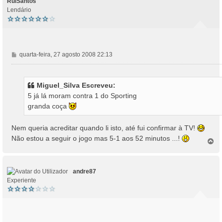
RuiSantos
Lendário
M
quarta-feira, 27 agosto 2008 22:13
e
n
s
Miguel_Silva Escreveu:
a
5 já lá moram contra 1 do Sporting
g
granda coça
e
m
Nem queria acreditar quando li isto, até fui confirmar à TV!
Não estou a seguir o jogo mas 5-1 aos 52 minutos ...!
T
o
p
o
andre87
Experiente