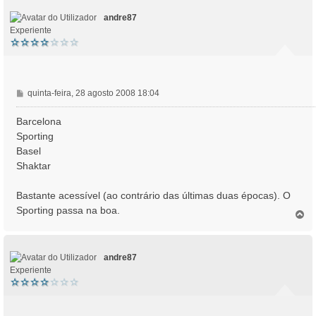
m
o
andre87
Experiente
M
quinta-feira, 28 agosto 2008 18:04
e
n
Barcelona
s
Sporting
a
Basel
g
Shaktar
e
m
Bastante acessível (ao contrário das últimas duas épocas). O
Sporting passa na boa.
T
o
p
o
andre87
Experiente