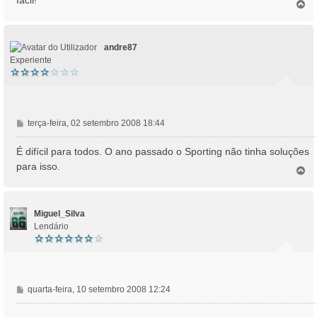
T
o
p
o
andre87
Experiente
M
terça-feira, 02 setembro 2008 18:44
e
n
É difícil para todos. O ano passado o Sporting não tinha soluções
s
para isso.
T
a
o
g
p
e
o
m
Miguel_Silva
Lendário
M
quarta-feira, 10 setembro 2008 12:24
e
n