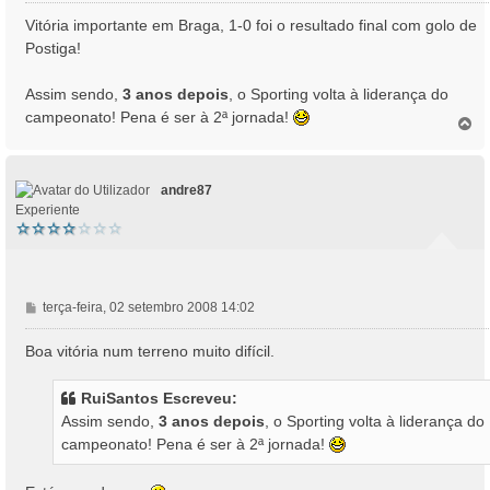
e
n
Vitória importante em Braga, 1-0 foi o resultado final com golo de
s
Postiga!
a
g
Assim sendo,
3 anos depois
, o Sporting volta à liderança do
e
campeonato! Pena é ser à 2ª jornada!
m
T
o
p
o
andre87
Experiente
M
terça-feira, 02 setembro 2008 14:02
e
n
Boa vitória num terreno muito difícil.
s
a
RuiSantos Escreveu:
g
Assim sendo,
3 anos depois
, o Sporting volta à liderança do
e
campeonato! Pena é ser à 2ª jornada!
m