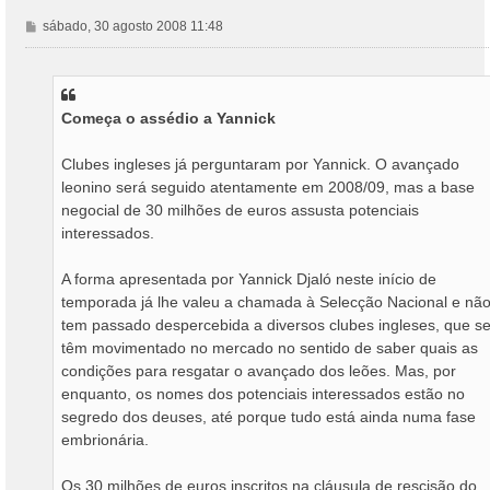
M
sábado, 30 agosto 2008 11:48
e
n
s
a
Começa o assédio a Yannick
g
e
m
Clubes ingleses já perguntaram por Yannick. O avançado
leonino será seguido atentamente em 2008/09, mas a base
negocial de 30 milhões de euros assusta potenciais
interessados.
A forma apresentada por Yannick Djaló neste início de
temporada já lhe valeu a chamada à Selecção Nacional e nã
tem passado despercebida a diversos clubes ingleses, que s
têm movimentado no mercado no sentido de saber quais as
condições para resgatar o avançado dos leões. Mas, por
enquanto, os nomes dos potenciais interessados estão no
segredo dos deuses, até porque tudo está ainda numa fase
embrionária.
Os 30 milhões de euros inscritos na cláusula de rescisão do