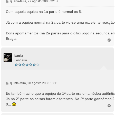
M
quarta-feira, 27 agosto 2008 22:57
e
n
Com aquela equipa na 1a parte é normal os 5.
s
a
Já com a equipa normal na 2a parte viu-se uma excelente reacção
g
e
Bons apontamentos (na 2a parte) para o dificil jogo na segunda e
m
Braga.
T
o
p
o
banjix
Lendário
M
quinta-feira, 28 agosto 2008 13:11
e
n
Eu também acho que a equipa da 1ª parte era uma nódoa autêntic
s
Já na 2ª parte as coisas foram diferentes. Na 2ª parte ganhámos 2
a
0...
T
g
o
e
p