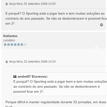
M
terça-feira, 02 setembro 2008 14:05
e
n
E porquê? O Sporting está a jogar bem e tem muitas soluções ao
s
contrário do ano passado. Se não se deslumbrarem é possível fica
a
em 1º.
T
g
o
e
p
m
o
RuiSantos
Lendário
M
terça-feira, 02 setembro 2008 14:24
e
n
s
andre87 Escreveu:
a
E porquê? O Sporting está a jogar bem e tem muitas soluçõe
g
ao contrário do ano passado. Se não se deslumbrarem é
e
possível ficar em 1º.
m
Porque difícil é manter regularidade durante 32 jornadas, em duas
fácil!