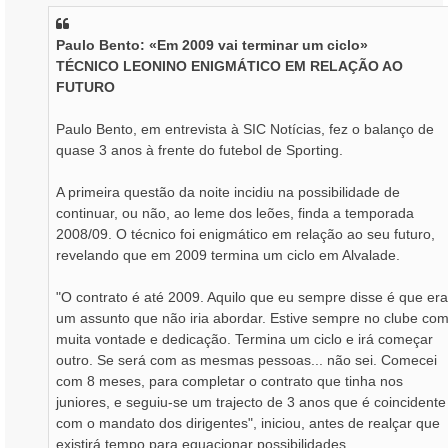
s
a
Paulo Bento: «Em 2009 vai terminar um ciclo»
g
TÉCNICO LEONINO ENIGMÁTICO EM RELAÇÃO AO
e
m
FUTURO
Paulo Bento, em entrevista à SIC Notícias, fez o balanço de
quase 3 anos à frente do futebol de Sporting.
A primeira questão da noite incidiu na possibilidade de
continuar, ou não, ao leme dos leões, finda a temporada
2008/09. O técnico foi enigmático em relação ao seu futuro,
revelando que em 2009 termina um ciclo em Alvalade.
"O contrato é até 2009. Aquilo que eu sempre disse é que era
um assunto que não iria abordar. Estive sempre no clube co
muita vontade e dedicação. Termina um ciclo e irá começar
outro. Se será com as mesmas pessoas... não sei. Comecei
com 8 meses, para completar o contrato que tinha nos
juniores, e seguiu-se um trajecto de 3 anos que é coincidente
com o mandato dos dirigentes", iniciou, antes de realçar que
existirá tempo para equacionar possibilidades.