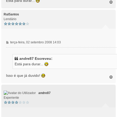
Está para durar...
T
o
p
o
RuiSantos
Lendário
M
terça-feira, 02 setembro 2008 14:03
e
n
s
andre87 Escreveu:
a
Está para durar...
g
e
m
Isso é que já duvido!
T
o
p
o
andre87
Experiente