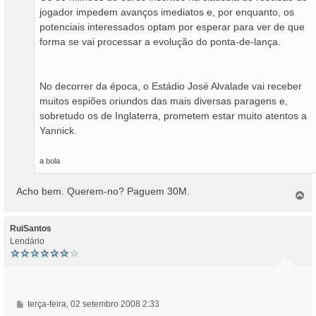
jogador impedem avanços imediatos e, por enquanto, os
potenciais interessados optam por esperar para ver de que
forma se vai processar a evolução do ponta-de-lança.
No decorrer da época, o Estádio José Alvalade vai receber
muitos espiões oriundos das mais diversas paragens e,
sobretudo os de Inglaterra, prometem estar muito atentos a
Yannick.
a bola
Acho bem. Querem-no? Paguem 30M.
T
o
p
o
RuiSantos
Lendário
M
terça-feira, 02 setembro 2008 2:33