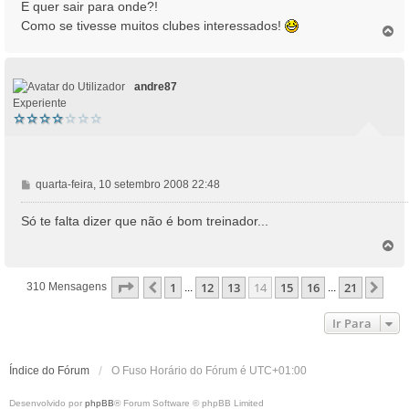
n
E quer sair para onde?!
s
Como se tivesse muitos clubes interessados!
T
a
o
g
p
e
o
m
andre87
Experiente
M
quarta-feira, 10 setembro 2008 22:48
e
n
Só te falta dizer que não é bom treinador...
s
T
a
o
g
p
e
Página
14
De
21
1
12
13
14
15
16
21
Anterior
Pró
310 Mensagens
...
...
o
m
Ir Para
Índice do Fórum
O Fuso Horário do Fórum é
UTC+01:00
Desenvolvido por
phpBB
® Forum Software © phpBB Limited