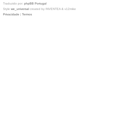
Traduzido por:
phpBB Portugal
Style
we_universal
created by INVENTEA & v12mike
Privacidade
|
Termos