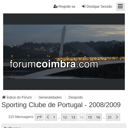
Registe-se
Desligar Sessão
Índice do Fórum
Generalidades
Desporto
Sporting Clube de Portugal - 2008/2009
Página
14
De
21
1
12
13
14
15
16
21
Anterior
Pró
310 Mensagens
...
...