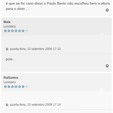
é que se for caso disso o Paulo Bento não escolheu bem a altura
para o dizer....
T
o
p
o
Maia
Lendário
M
quarta-feira, 10 setembro 2008 17:10
e
n
pois...
s
T
a
o
g
p
e
o
RuiSantos
m
Lendário
M
quarta-feira, 10 setembro 2008 17:14
e