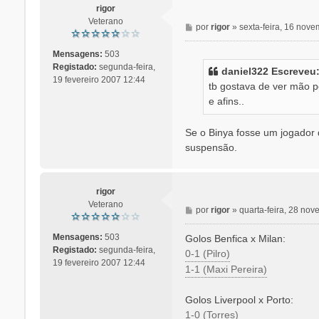
m
rigor
Veterano
M
por
rigor
»
sexta-feira, 16 nov
e
n
Mensagens:
503
s
Registado:
segunda-feira,
daniel322 Escreveu
a
19 fevereiro 2007 12:44
tb gostava de ver mão p
g
e afins..
e
m
Se o Binya fosse um jogador 
suspensão.
rigor
Veterano
M
por
rigor
»
quarta-feira, 28 no
e
n
Mensagens:
503
Golos Benfica x Milan:
s
Registado:
segunda-feira,
0-1 (Pilro)
a
19 fevereiro 2007 12:44
1-1 (Maxi Pereira)
g
e
Golos Liverpool x Porto:
m
1-0 (Torres)