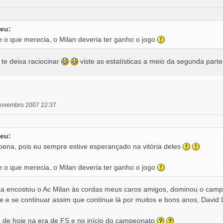
eu:
e o que merecia, o Milan deveria ter ganho o jogo
te deixa raciocinar
viste as estatísticas a meio da segunda part
 novembro 2007 22:37
eu:
 pena, pois eu sempre estive esperançado na vitória deles
e o que merecia, o Milan deveria ter ganho o jogo
fica encostou o Ac Milan às cordas meus caros amigos, dominou o ca
e e se continuar assim que continue lá por muitos e bons anos, Dav
 de hoje na era de FS e no início do campeonato