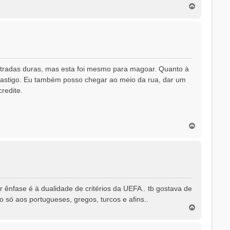
T
o
p
o
tradas duras, mas esta foi mesmo para magoar. Quanto à
o castigo. Eu também posso chegar ao meio da rua, dar um
redite.
T
o
p
o
r ênfase é à dualidade de critérios da UEFA.. tb gostava de
 só aos portugueses, gregos, turcos e afins..
T
o
p