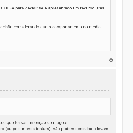
da UEFA para decidir se é apresentado um recurso (três
 a decisão considerando que o comportamento do médio
T
o
p
o
sse que foi sem intenção de magoar.
rro (ou pelo menos tentam), não pedem desculpa e levam