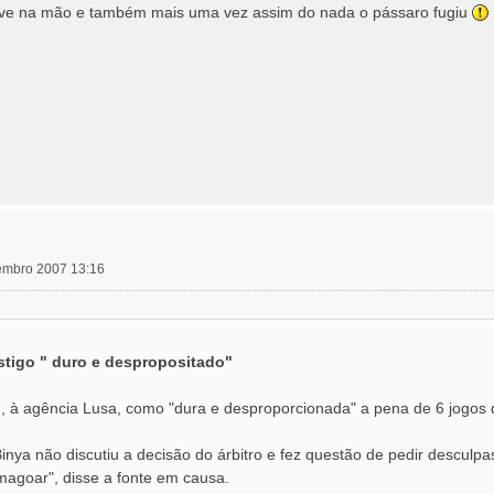
eve na mão e também mais uma vez assim do nada o pássaro fugiu
vembro 2007 13:16
tigo " duro e despropositado"
u, à agência Lusa, como "dura e desproporcionada" a pena de 6 jogo
inya não discutiu a decisão do árbitro e fez questão de pedir desculp
magoar", disse a fonte em causa.