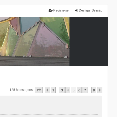
Registe-se
Desligar Sessão
Página
5
De
9
1
3
4
5
6
7
9
Anterior
Próxim
125 Mensagens
...
...