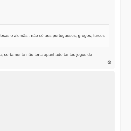
o
lesas e alemãs.. não só aos portugueses, gregos, turcos
a, certamente não teria apanhado tantos jogos de
T
o
p
o