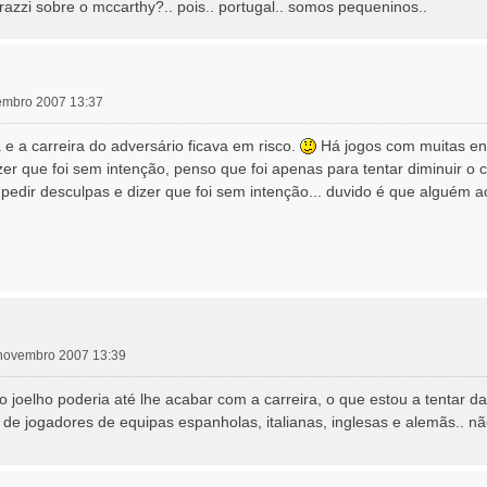
razzi sobre o mccarthy?.. pois.. portugal.. somos pequeninos..
vembro 2007 13:37
 a carreira do adversário ficava em risco.
Há jogos com muitas en
izer que foi sem intenção, penso que foi apenas para tentar diminuir 
edir desculpas e dizer que foi sem intenção... duvido é que alguém ac
6 novembro 2007 13:39
o joelho poderia até lhe acabar com a carreira, o que estou a tentar da
e jogadores de equipas espanholas, italianas, inglesas e alemãs.. não