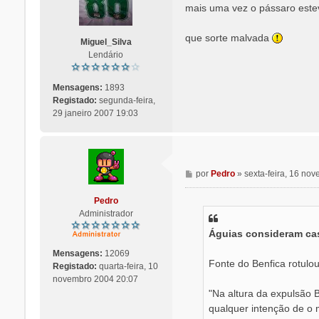
n
mais uma vez o pássaro est
s
a
que sorte malvada
Miguel_Silva
g
Lendário
e
m
Mensagens:
1893
Registado:
segunda-feira,
29 janeiro 2007 19:03
M
por
Pedro
»
sexta-feira, 16 no
e
n
Pedro
s
Administrador
a
Águias consideram cas
g
e
Mensagens:
12069
m
Fonte do Benfica rotulo
Registado:
quarta-feira, 10
novembro 2004 20:07
"Na altura da expulsão B
qualquer intenção de o 