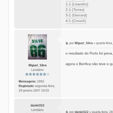
1-1 (Lisandro)
2-1 (Torres)
3-1 (Gerrard)
4-1 (Crouch)
M
por
Miguel_Silva
»
quarta-feir
e
n
o resultado do Porto foi pena
s
a
agora o Benfica não teve o q
Miguel_Silva
g
Lendário
e
m
Mensagens:
1893
Registado:
segunda-feira,
29 janeiro 2007 19:03
daniel322
Lendário
M
por
daniel322
»
quarta-feira, 