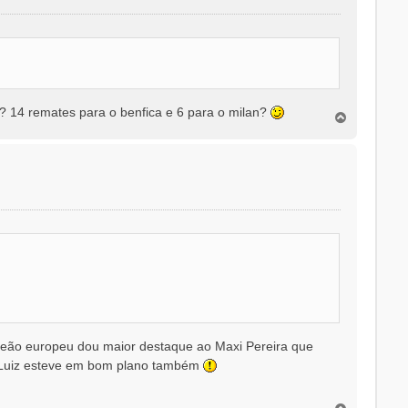
e? 14 remates para o benfica e 6 para o milan?
T
o
p
o
mpeão europeu dou maior destaque ao Maxi Pereira que
id Luiz esteve em bom plano também