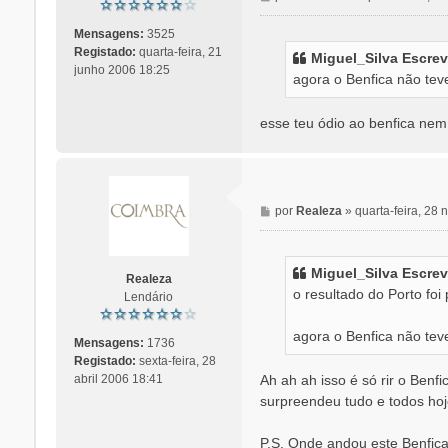
e
n
Mensagens:
3525
s
Registado:
quarta-feira, 21
Miguel_Silva Escrev
a
junho 2006 18:25
agora o Benfica não tev
g
e
m
esse teu ódio ao benfica nem 
M
por
Realeza
»
quarta-feira, 28
e
n
s
Miguel_Silva Escrev
Realeza
a
o resultado do Porto foi
Lendário
g
e
agora o Benfica não tev
m
Mensagens:
1736
Registado:
sexta-feira, 28
Ah ah ah isso é só rir o Ben
abril 2006 18:41
surpreendeu tudo e todos hoj
P.S. Onde andou este Benfica