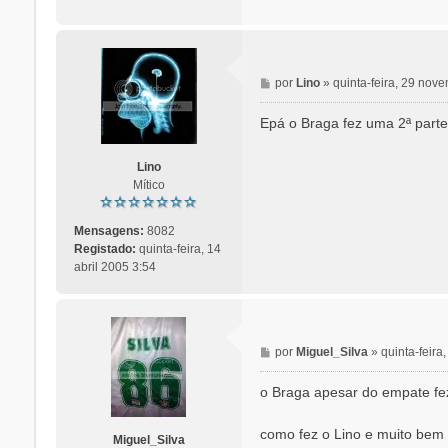
M
por
Lino
»
quinta-feira, 29 nov
e
n
Epá o Braga fez uma 2ª parte
s
a
Lino
g
Mítico
e
m
Mensagens:
8082
Registado:
quinta-feira, 14
abril 2005 3:54
M
por
Miguel_Silva
»
quinta-feir
e
n
o Braga apesar do empate fe
s
a
como fez o Lino e muito be
Miguel_Silva
g