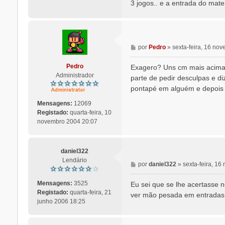
3 jogos.. e a entrada do mate
M
por
Pedro
»
sexta-feira, 16 no
e
n
Pedro
Exagero? Uns cm mais acima e
s
Administrador
parte de pedir desculpas e d
a
pontapé em alguém e depois p
g
e
Mensagens:
12069
m
Registado:
quarta-feira, 10
novembro 2004 20:07
daniel322
Lendário
M
por
daniel322
»
sexta-feira, 1
e
n
Mensagens:
3525
Eu sei que se lhe acertasse n
s
Registado:
quarta-feira, 21
ver mão pesada em entradas d
a
junho 2006 18:25
g
e