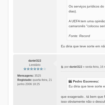
Os serviços jurídicos d
dias).
A UEFA tem uma opinião 
camaronês "colocou seri
Fonte: Record
Eu diria que teve sorte em não
daniel322
Lendário
M
por
daniel322
»
sexta-feira, 1
e
n
Mensagens:
3525
s
Registado:
quarta-feira, 21
Pedro Escreveu:
a
junho 2006 18:25
Eu diria que teve sorte 
g
e
m
que exagerado.. tá bem que f
isso obviamente não o descu