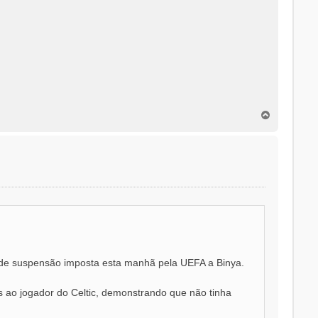
T
o
p
o
s de suspensão imposta esta manhã pela UEFA a Binya.
as ao jogador do Celtic, demonstrando que não tinha