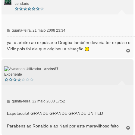
Lendário
M
quarta-feira, 21 maio 2008 23:34
e
n
ya, o arbitro ao expulsar o Drogba também deveria ter expulso o
s
Vidic pois foi ele que originou a situação
T
a
o
g
p
e
o
m
andre87
Experiente
M
quinta-feira, 22 maio 2008 17:52
e
n
Espetaculo! GRANDE GRANDE GRANDE UNITED
s
a
Parabens ao Ronaldo e ao Nani por este maravilhoso feito
T
g
o
e