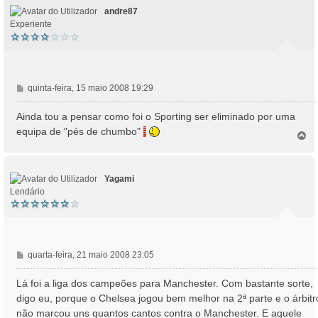
andre87
Experiente
M
quinta-feira, 15 maio 2008 19:29
e
n
Ainda tou a pensar como foi o Sporting ser eliminado por uma
s
equipa de "pés de chumbo"
T
a
o
g
p
e
o
m
Yagami
Lendário
M
quarta-feira, 21 maio 2008 23:05
e
n
Lá foi a liga dos campeões para Manchester. Com bastante sorte,
s
digo eu, porque o Chelsea jogou bem melhor na 2ª parte e o árbitr
a
não marcou uns quantos cantos contra o Manchester. E aquele
g