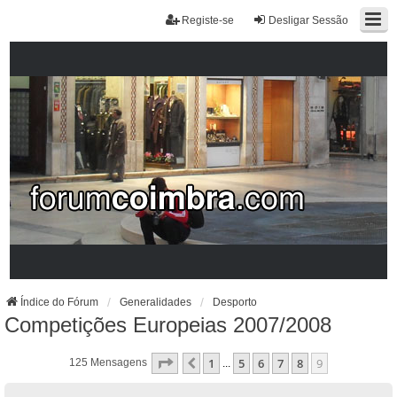
Registe-se
Desligar Sessão
Índice do Fórum
Generalidades
Desporto
Competições Europeias 2007/2008
Página
9
De
9
1
5
6
7
8
9
Anterior
125 Mensagens
...