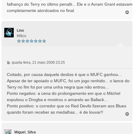
falhanço do Terry no último penalti... Ele e o Avram Grant estavam
e
completamente atordoados no final.
m
T
o
p
o
Lino
Mítico
M
quarta-feira, 21 maio 2008 23:25
e
n
Coitado, por causa daquele deslize é que o MUFC ganhou...
s
Apesar de ter apoiado o MUFC, foi um jogo renhido... o lance do
a
Terry no fim foi por uma unha negra que não entrou...
g
Ponto negativo: a cena do prolongamento em que o Mitchel
e
expulsou o Drogba e mostrou o amarelo ao Ballack...
m
Ponto positivo: o corredor que os Red Devils fizeram aos Blues
quando foram receber as medalhas... é de louvar!!
T
o
p
o
Miguel_Silva