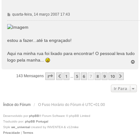
M
quarta-feira, 14 março 2007 17:43
e
n
s
a
estou a fazer...até ta engraçado!
g
e
Aqui na minha rua foi lixado para encontrar! O pessoal leva tudo
m
logo pela manha...
T
o
p
Página
7
De
10
1
5
6
7
8
9
10
Anterior
Próxim
143 Mensagens
...
o
Ir Para
Índice do Fórum
O Fuso Horário do Fórum é
UTC+01:00
Desenvolvido por
phpBB
® Forum Software © phpBB Limited
Traduzido por:
phpBB Portugal
Style
we_universal
created by INVENTEA & v12mike
Privacidade
|
Termos