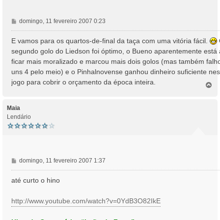
M
domingo, 11 fevereiro 2007 0:23
e
n
E vamos para os quartos-de-final da taça com uma vitória fácil.
s
segundo golo do Liedson foi óptimo, o Bueno aparentemente está 
a
ficar mais moralizado e marcou mais dois golos (mas também falh
g
uns 4 pelo meio) e o Pinhalnovense ganhou dinheiro suficiente nes
e
jogo para cobrir o orçamento da época inteira.
m
T
o
p
o
Maia
Lendário
M
domingo, 11 fevereiro 2007 1:37
e
n
até curto o hino
s
a
http://www.youtube.com/watch?v=0YdB3O82IkE
g
e