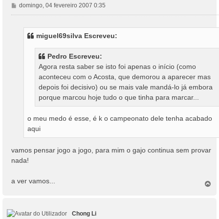
M
domingo, 04 fevereiro 2007 0:35
e
n
s
miguel69silva Escreveu:
a
g
Pedro Escreveu:
e
Agora resta saber se isto foi apenas o início (como
m
aconteceu com o Acosta, que demorou a aparecer mas
depois foi decisivo) ou se mais vale mandá-lo já embora
porque marcou hoje tudo o que tinha para marcar...
o meu medo é esse, é k o campeonato dele tenha acabado
aqui
vamos pensar jogo a jogo, para mim o gajo continua sem provar
nada!
a ver vamos...
T
o
p
o
Chong Li