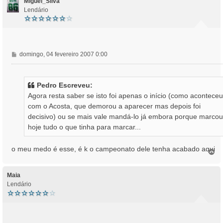
Miguel_Silva
Lendário
M
domingo, 04 fevereiro 2007 0:00
e
n
s
Pedro Escreveu:
a
Agora resta saber se isto foi apenas o início (como aconteceu
g
com o Acosta, que demorou a aparecer mas depois foi
e
decisivo) ou se mais vale mandá-lo já embora porque marcou
m
hoje tudo o que tinha para marcar...
o meu medo é esse, é k o campeonato dele tenha acabado aqui
T
o
p
o
Maia
Lendário