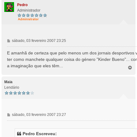
Pedro
Administrador
M
sábado, 03 fevereiro 2007 23:25
e
n
E amanhã de certeza que pelo menos um dos jornais desportivos v
s
ter como manchete qualquer coisa do género "Kinder Bueno"... c
a
a imaginação que eles têm...
T
g
o
e
p
m
o
Maia
Lendário
M
sábado, 03 fevereiro 2007 23:27
e
n
s
Pedro Escreveu:
a