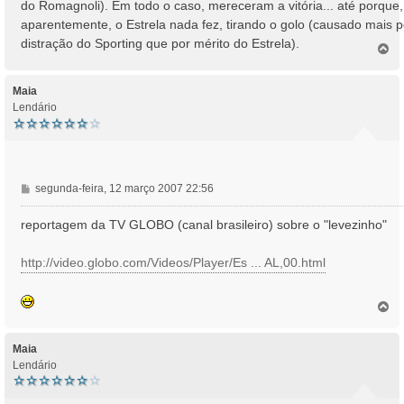
do Romagnoli). Em todo o caso, mereceram a vitória... até porque,
aparentemente, o Estrela nada fez, tirando o golo (causado mais p
distração do Sporting que por mérito do Estrela).
T
o
p
o
Maia
Lendário
M
segunda-feira, 12 março 2007 22:56
e
n
reportagem da TV GLOBO (canal brasileiro) sobre o "levezinho"
s
a
http://video.globo.com/Videos/Player/Es ... AL,00.html
g
e
m
T
o
p
o
Maia
Lendário