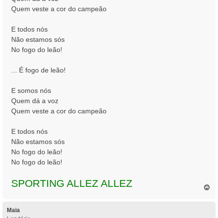
Quem veste a cor do campeão
E todos nós
Não estamos sós
No fogo do leão!
... É fogo de leão!
E somos nós
Quem dá a voz
Quem veste a cor do campeão
E todos nós
Não estamos sós
No fogo do leão!
No fogo do leão!
SPORTING ALLEZ ALLEZ
T
o
p
o
Maia