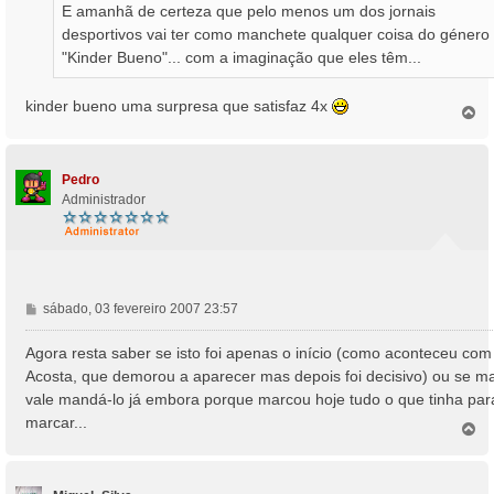
E amanhã de certeza que pelo menos um dos jornais
g
desportivos vai ter como manchete qualquer coisa do género
e
"Kinder Bueno"... com a imaginação que eles têm...
m
kinder bueno uma surpresa que satisfaz 4x
T
o
p
o
Pedro
Administrador
M
sábado, 03 fevereiro 2007 23:57
e
n
Agora resta saber se isto foi apenas o início (como aconteceu com
s
Acosta, que demorou a aparecer mas depois foi decisivo) ou se ma
a
vale mandá-lo já embora porque marcou hoje tudo o que tinha par
g
marcar...
e
T
o
m
p
o