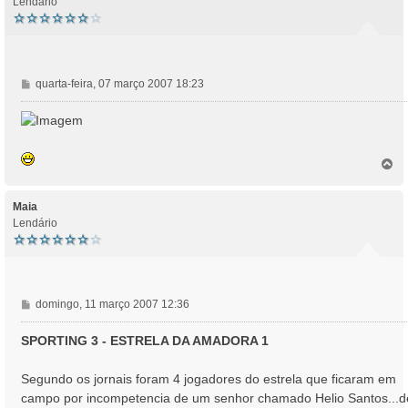
Lendário
M
quarta-feira, 07 março 2007 18:23
e
n
s
a
T
g
o
e
p
m
o
Maia
Lendário
M
domingo, 11 março 2007 12:36
e
n
SPORTING 3 - ESTRELA DA AMADORA 1
s
a
Segundo os jornais foram 4 jogadores do estrela que ficaram em
g
campo por incompetencia de um senhor chamado Helio Santos...d
e