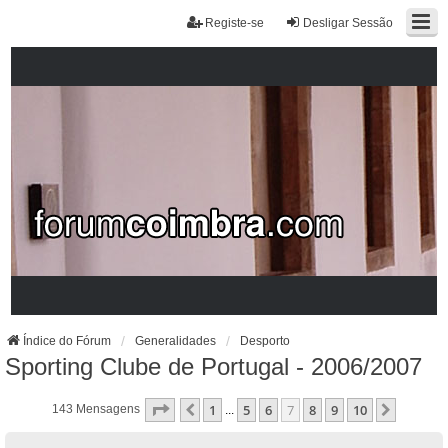
Registe-se
Desligar Sessão
Índice do Fórum
Generalidades
Desporto
Sporting Clube de Portugal - 2006/2007
Página
7
De
10
1
5
6
7
8
9
10
Anterior
Próxim
143 Mensagens
...