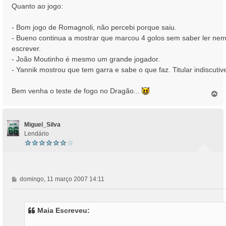
Quanto ao jogo:
- Bom jogo de Romagnoli, não percebi porque saiu.
- Bueno continua a mostrar que marcou 4 golos sem saber ler ne
escrever.
- João Moutinho é mesmo um grande jogador.
- Yannik mostrou que tem garra e sabe o que faz. Titular indiscutive
Bem venha o teste de fogo no Dragão...
T
o
p
o
Miguel_Silva
Lendário
M
domingo, 11 março 2007 14:11
e
n
s
Maia Escreveu:
a
g