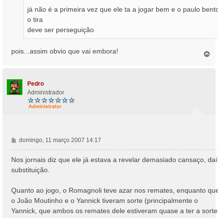
já não é a primeira vez que ele ta a jogar bem e o paulo bent
o tira
deve ser perseguição
pois...assim obvio que vai embora!
T
o
p
o
Pedro
Administrador
M
domingo, 11 março 2007 14:17
e
n
Nos jornais diz que ele já estava a revelar demasiado cansaço, daí
s
substituição.
a
g
Quanto ao jogo, o Romagnoli teve azar nos remates, enquanto qu
e
o João Moutinho e o Yannick tiveram sorte (principalmente o
m
Yannick, que ambos os remates dele estiveram quase a ter a sorte