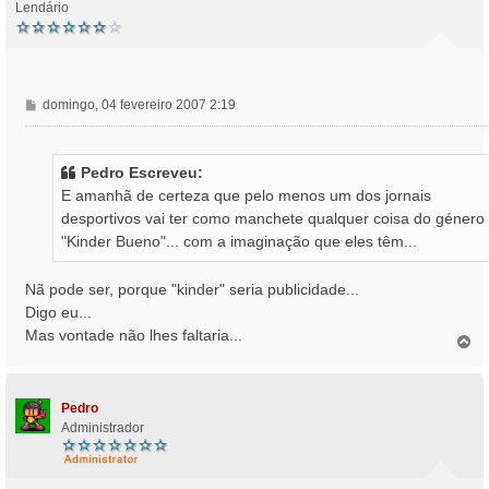
Lendário
M
domingo, 04 fevereiro 2007 2:19
e
n
s
Pedro Escreveu:
a
E amanhã de certeza que pelo menos um dos jornais
g
desportivos vai ter como manchete qualquer coisa do género
e
"Kinder Bueno"... com a imaginação que eles têm...
m
Nã pode ser, porque "kinder" seria publicidade...
Digo eu...
Mas vontade não lhes faltaria...
T
o
p
o
Pedro
Administrador