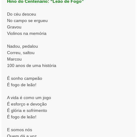
Hino do Centenário: “Leão de Fogo”
m
Do céu desceu
No campo se ergueu
Gravou
Violinos na memória
Nadou, pedalou
Correu, saltou
Marcou
100 anos de uma história
É sonho campeão
É fogo de leão!
A vida é como um jogo
É esforço e devoção
É glória e sofrimento
É fogo de leão!
E somos nós
Quem dá a voz