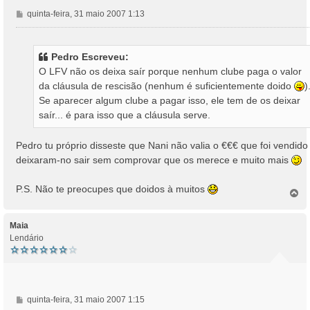
M
quinta-feira, 31 maio 2007 1:13
e
n
s
Pedro Escreveu:
a
O LFV não os deixa saír porque nenhum clube paga o valor
g
da cláusula de rescisão (nenhum é suficientemente doido
)
e
Se aparecer algum clube a pagar isso, ele tem de os deixar
m
saír... é para isso que a cláusula serve.
Pedro tu próprio disseste que Nani não valia o €€€ que foi vendido
deixaram-no sair sem comprovar que os merece e muito mais
P.S. Não te preocupes que doidos à muitos
T
o
p
o
Maia
Lendário
M
quinta-feira, 31 maio 2007 1:15