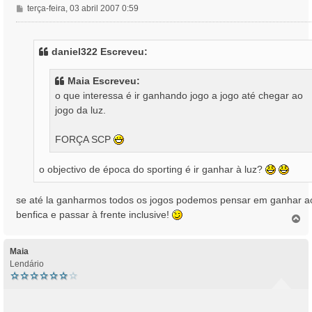
M
terça-feira, 03 abril 2007 0:59
e
n
s
daniel322 Escreveu:
a
g
Maia Escreveu:
e
o que interessa é ir ganhando jogo a jogo até chegar ao
m
jogo da luz.
FORÇA SCP
o objectivo de época do sporting é ir ganhar à luz?
se até la ganharmos todos os jogos podemos pensar em ganhar a
benfica e passar à frente inclusive!
T
o
p
o
Maia
Lendário