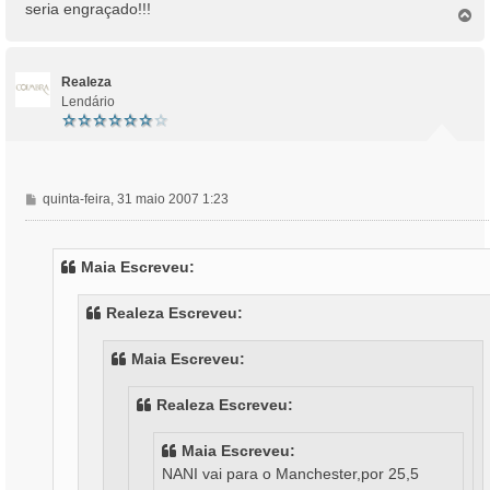
seria engraçado!!!
T
o
p
o
Realeza
Lendário
M
quinta-feira, 31 maio 2007 1:23
e
n
s
Maia Escreveu:
a
g
Realeza Escreveu:
e
m
Maia Escreveu:
Realeza Escreveu:
Maia Escreveu:
NANI vai para o Manchester,por 25,5