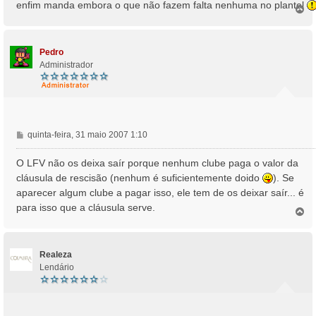
enfim manda embora o que não fazem falta nenhuma no plantel
T
o
p
o
Pedro
Administrador
M
quinta-feira, 31 maio 2007 1:10
e
n
O LFV não os deixa saír porque nenhum clube paga o valor da
s
cláusula de rescisão (nenhum é suficientemente doido
). Se
a
aparecer algum clube a pagar isso, ele tem de os deixar saír... é
g
para isso que a cláusula serve.
e
T
o
m
p
o
Realeza
Lendário