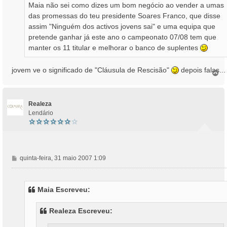
Maia não sei como dizes um bom negócio ao vender a umas
das promessas do teu presidente Soares Franco, que disse
assim "Ninguém dos activos jovens sai" e uma equipa que
pretende ganhar já este ano o campeonato 07/08 tem que
manter os 11 titular e melhorar o banco de suplentes
jovem ve o significado de "Cláusula de Rescisão"
depois falas...
T
o
p
o
Realeza
Lendário
M
quinta-feira, 31 maio 2007 1:09
e
n
s
Maia Escreveu:
a
g
Realeza Escreveu:
e
m