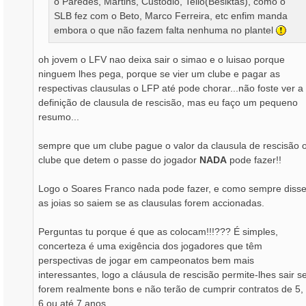
o Paredes, Martins, Custódio, Tello(Besiktas), como o
SLB fez com o Beto, Marco Ferreira, etc enfim manda
embora o que não fazem falta nenhuma no plantel
oh jovem o LFV nao deixa sair o simao e o luisao porque
ninguem lhes pega, porque se vier um clube e pagar as
respectivas clausulas o LFP até pode chorar...não foste ver a
definição de clausula de rescisão, mas eu faço um pequeno
resumo...
sempre que um clube pague o valor da clausula de rescisão 
clube que detem o passe do jogador
NADA
pode fazer!!
Logo o Soares Franco nada pode fazer, e como sempre diss
as joias so saiem se as clausulas forem accionadas.
Perguntas tu porque é que as colocam!!!??? É simples,
concerteza é uma exigência dos jogadores que têm
perspectivas de jogar em campeonatos bem mais
interessantes, logo a cláusula de rescisão permite-lhes sair s
forem realmente bons e não terão de cumprir contratos de 5,
6 ou até 7 anos.