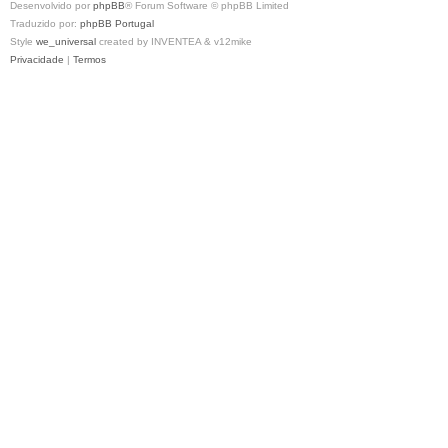
Desenvolvido por
phpBB
® Forum Software © phpBB Limited
Traduzido por:
phpBB Portugal
Style
we_universal
created by INVENTEA & v12mike
Privacidade
|
Termos