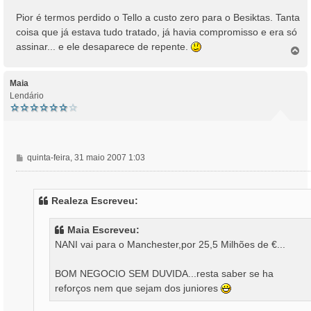
Pior é termos perdido o Tello a custo zero para o Besiktas. Tanta
coisa que já estava tudo tratado, já havia compromisso e era só
assinar... e ele desaparece de repente.
T
o
p
o
Maia
Lendário
M
quinta-feira, 31 maio 2007 1:03
e
n
s
Realeza Escreveu:
a
g
Maia Escreveu:
e
NANI vai para o Manchester,por 25,5 Milhões de €...
m
BOM NEGOCIO SEM DUVIDA...resta saber se ha
reforços nem que sejam dos juniores