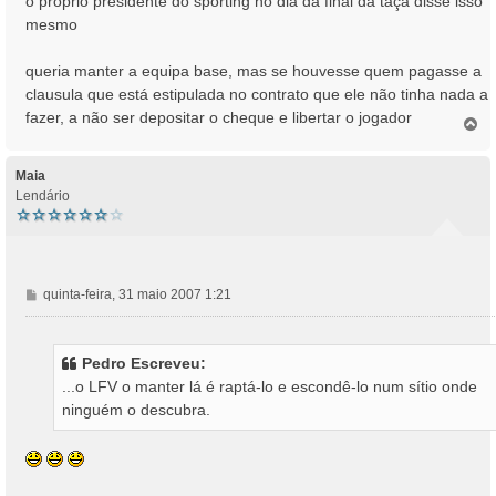
o próprio presidente do sporting no dia da final da taça disse isso
s
mesmo
a
g
queria manter a equipa base, mas se houvesse quem pagasse a
e
clausula que está estipulada no contrato que ele não tinha nada a
m
fazer, a não ser depositar o cheque e libertar o jogador
T
o
p
o
Maia
Lendário
M
quinta-feira, 31 maio 2007 1:21
e
n
s
Pedro Escreveu:
a
...o LFV o manter lá é raptá-lo e escondê-lo num sítio onde
g
ninguém o descubra.
e
m