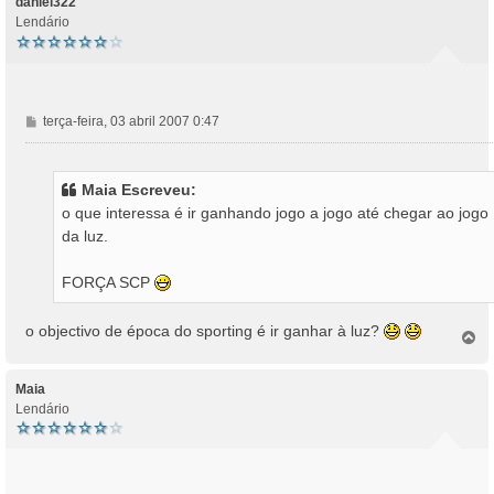
daniel322
Lendário
M
terça-feira, 03 abril 2007 0:47
e
n
s
Maia Escreveu:
a
o que interessa é ir ganhando jogo a jogo até chegar ao jogo
g
da luz.
e
m
FORÇA SCP
o objectivo de época do sporting é ir ganhar à luz?
T
o
p
o
Maia
Lendário