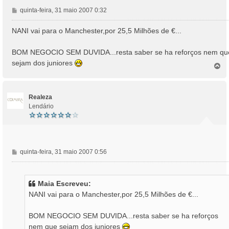
M
quinta-feira, 31 maio 2007 0:32
e
n
NANI vai para o Manchester,por 25,5 Milhões de €...
s
a
BOM NEGOCIO SEM DUVIDA...resta saber se ha reforços nem qu
g
sejam dos juniores
e
T
o
m
p
o
Realeza
Lendário
M
quinta-feira, 31 maio 2007 0:56
e
n
s
Maia Escreveu:
a
NANI vai para o Manchester,por 25,5 Milhões de €...
g
e
BOM NEGOCIO SEM DUVIDA...resta saber se ha reforços
m
nem que sejam dos juniores