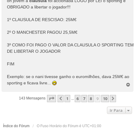
oh jovem a
clausula
foi accionada LOGO por LEI o sporting é
s
OBRIGADO a libertar o jogador!!!
a
g
1º CLAUSULA DE RESCISAO: 25M€
e
m
2º O MANCHESTER PAGOU 25,5M€
3º COMO FOI PAGO O VALOR DA CLAUSULA O SPORTING TEM
DE LIBERTAR O JOGADOR
FIM
Exemplo: se o nani tivesse ganho o euromilhões, dava 25M€ ao
sporting e ficava livre...
T
o
p
Página
9
De
10
1
6
7
8
9
10
Anterior
Próximo
143 Mensagens
...
o
Ir Para
Índice do Fórum
O Fuso Horário do Fórum é
UTC+01:00