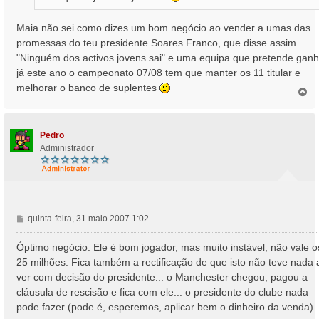
Maia não sei como dizes um bom negócio ao vender a umas das
promessas do teu presidente Soares Franco, que disse assim
"Ninguém dos activos jovens sai" e uma equipa que pretende ganh
já este ano o campeonato 07/08 tem que manter os 11 titular e
melhorar o banco de suplentes
T
o
p
o
Pedro
Administrador
M
quinta-feira, 31 maio 2007 1:02
e
n
Óptimo negócio. Ele é bom jogador, mas muito instável, não vale o
s
25 milhões. Fica também a rectificação de que isto não teve nada 
a
ver com decisão do presidente... o Manchester chegou, pagou a
g
cláusula de rescisão e fica com ele... o presidente do clube nada
e
pode fazer (pode é, esperemos, aplicar bem o dinheiro da venda).
m