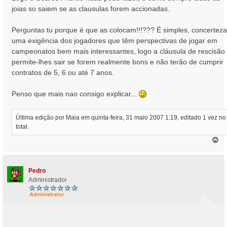
joias so saiem se as clausulas forem accionadas.
Perguntas tu porque é que as colocam!!!??? É simples, concerteza
uma exigência dos jogadores que têm perspectivas de jogar em
campeonatos bem mais interessantes, logo a cláusula de rescisão
permite-lhes sair se forem realmente bons e não terão de cumprir
contratos de 5, 6 ou até 7 anos.
Penso que mais nao consigo explicar...
Última edição por
Maia
em quinta-feira, 31 maio 2007 1:19, editado 1 vez no
total.
T
o
p
o
Pedro
Administrador