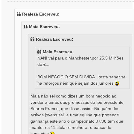
e
n
s
Realeza Escreveu:
a
g
Maia Escreveu:
e
m
Realeza Escreveu:
Maia Escreveu:
NANI vai para o Manchester,por 25,5 Milhões
de €...
BOM NEGOCIO SEM DUVIDA...resta saber se
ha reforços nem que sejam dos juniores
Maia não sei como dizes um bom negócio ao
vender a umas das promessas do teu presidente
Soares Franco, que disse assim "Ninguém dos
activos jovens sai" e uma equipa que pretende
ganhar já este ano o campeonato 07/08 tem que
manter os 11 titular e melhorar o banco de
suplentes