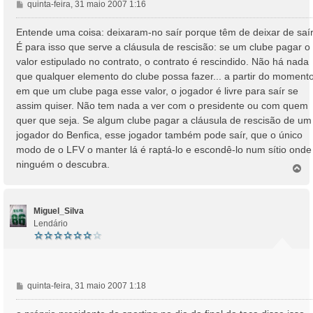
M
quinta-feira, 31 maio 2007 1:16
e
n
Entende uma coisa: deixaram-no saír porque têm de deixar de saír
s
É para isso que serve a cláusula de rescisão: se um clube pagar o
a
valor estipulado no contrato, o contrato é rescindido. Não há nada
g
que qualquer elemento do clube possa fazer... a partir do moment
e
em que um clube paga esse valor, o jogador é livre para saír se
m
assim quiser. Não tem nada a ver com o presidente ou com quem
quer que seja. Se algum clube pagar a cláusula de rescisão de um
jogador do Benfica, esse jogador também pode saír, que o único
modo de o LFV o manter lá é raptá-lo e escondê-lo num sítio onde
ninguém o descubra.
T
o
p
o
Miguel_Silva
Lendário
M
quinta-feira, 31 maio 2007 1:18
e
n