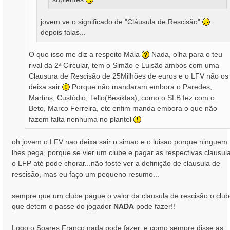
jovem ve o significado de "Cláusula de Rescisão"
depois falas...
O que isso me diz a respeito Maia
Nada, olha para o teu
rival da 2ª Circular, tem o Simão e Luisão ambos com uma
Clausura de Rescisão de 25Milhões de euros e o LFV não os
deixa sair
Porque não mandaram embora o Paredes,
Martins, Custódio, Tello(Besiktas), como o SLB fez com o
Beto, Marco Ferreira, etc enfim manda embora o que não
fazem falta nenhuma no plantel
oh jovem o LFV nao deixa sair o simao e o luisao porque ninguem
lhes pega, porque se vier um clube e pagar as respectivas clausul
o LFP até pode chorar...não foste ver a definição de clausula de
rescisão, mas eu faço um pequeno resumo...
sempre que um clube pague o valor da clausula de rescisão o clu
que detem o passe do jogador
NADA
pode fazer!!
Logo o Soares Franco nada pode fazer, e como sempre disse as