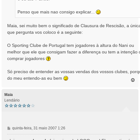
Penso que mais nao consigo explicar...
Maia, sei muito bem o significado de Clausura de Rescisão, a únic
que pergunta vos coloco é a seguinte:
O Sporting Clube de Portugal tem jogadores à altura do Nani ou
melhor que ele que consigam fazer a diferença ou tem a intenção 
comprar jogadores
Só preciso de entender as vossas vendas dos vossos clubes, porq
do meu entendo-as eu bem
T
o
p
o
Maia
Lendário
M
quinta-feira, 31 maio 2007 1:26
e
n