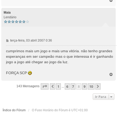
o
p
o
Maia
Lendário
M
terça-feira, 03 abril 2007 0:36
e
n
cumprimos mais um jogo e mais uma vitória. não tenho grandes
s
esperanças em ser campeão mas o que interessa é ir ganhando
a
jogo a jogo até chegar ao jogo da luz.
g
e
FORÇA SCP
m
T
o
p
Página
8
De
10
1
6
7
8
9
10
Anterior
Próximo
143 Mensagens
...
o
Ir Para
Índice do Fórum
O Fuso Horário do Fórum é
UTC+01:00