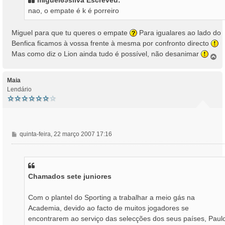
miguel69silva Escreveu:
a
nao, o empate é k é porreiro
g
e
m
Miguel para que tu queres o empate
Para igualares ao lado do
Benfica ficamos à vossa frente à mesma por confronto directo
Mas como diz o Lion ainda tudo é possível, não desanimar
T
o
p
o
Maia
Lendário
M
quinta-feira, 22 março 2007 17:16
e
n
s
a
Chamados sete juniores
g
e
m
Com o plantel do Sporting a trabalhar a meio gás na
Academia, devido ao facto de muitos jogadores se
encontrarem ao serviço das selecções dos seus países, Paul