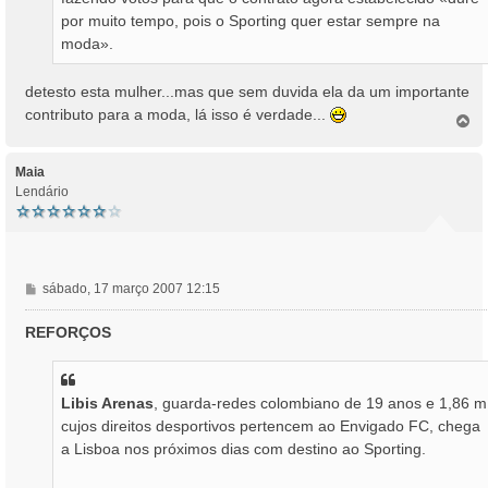
por muito tempo, pois o Sporting quer estar sempre na
moda».
detesto esta mulher...mas que sem duvida ela da um importante
contributo para a moda, lá isso é verdade...
T
o
p
o
Maia
Lendário
M
sábado, 17 março 2007 12:15
e
n
REFORÇOS
s
a
g
Libis Arenas
, guarda-redes colombiano de 19 anos e 1,86 m
e
m
cujos direitos desportivos pertencem ao Envigado FC, chega
a Lisboa nos próximos dias com destino ao Sporting.