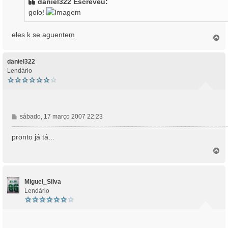
daniel322 Escreveu:
a
golo!
g
e
m
eles k se aguentem
T
o
p
o
daniel322
Lendário
M
sábado, 17 março 2007 22:23
e
n
pronto já tá...
s
T
a
o
g
p
e
o
m
Miguel_Silva
Lendário