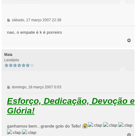
M
sábado, 17 março 2007 22:38
e
n
nao, o empate é k é porreiro
s
T
a
o
g
p
e
o
Maia
m
Lendário
M
domingo, 18 março 2007 0:03
e
n
Esforço, Dedicação, Devoção e
s
Glória!
a
g
e
m
ganhamos bem...grande golo do Tello!
T