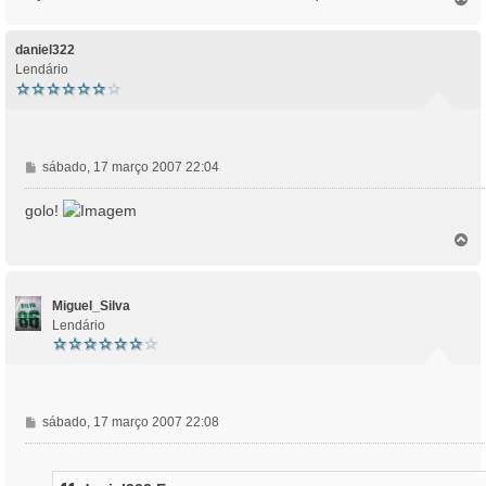
o
p
o
daniel322
Lendário
M
sábado, 17 março 2007 22:04
e
n
golo!
s
T
a
o
g
p
e
o
m
Miguel_Silva
Lendário
M
sábado, 17 março 2007 22:08
e
n
s