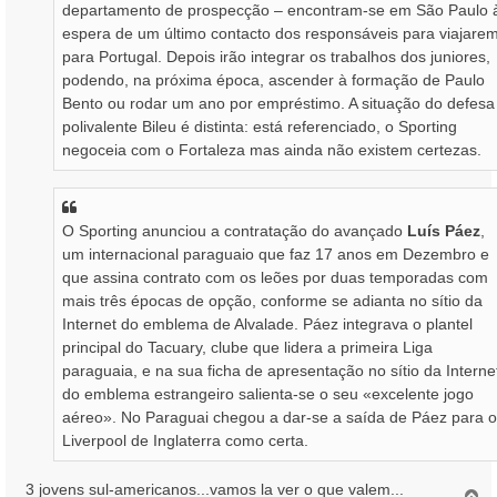
departamento de prospecção – encontram-se em São Paulo 
espera de um último contacto dos responsáveis para viajare
para Portugal. Depois irão integrar os trabalhos dos juniores,
podendo, na próxima época, ascender à formação de Paulo
Bento ou rodar um ano por empréstimo. A situação do defesa
polivalente Bileu é distinta: está referenciado, o Sporting
negoceia com o Fortaleza mas ainda não existem certezas.
O Sporting anunciou a contratação do avançado
Luís Páez
,
um internacional paraguaio que faz 17 anos em Dezembro e
que assina contrato com os leões por duas temporadas com
mais três épocas de opção, conforme se adianta no sítio da
Internet do emblema de Alvalade. Páez integrava o plantel
principal do Tacuary, clube que lidera a primeira Liga
paraguaia, e na sua ficha de apresentação no sítio da Interne
do emblema estrangeiro salienta-se o seu «excelente jogo
aéreo». No Paraguai chegou a dar-se a saída de Páez para o
Liverpool de Inglaterra como certa.
3 jovens sul-americanos...vamos la ver o que valem...
T