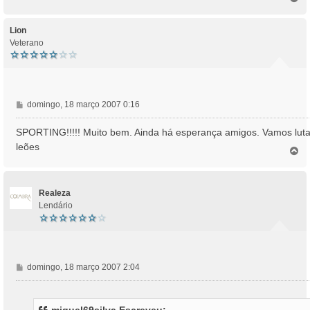
o
p
o
Lion
Veterano
M
domingo, 18 março 2007 0:16
e
n
SPORTING!!!!! Muito bem. Ainda há esperança amigos. Vamos luta
s
leões
T
a
o
g
p
e
o
m
Realeza
Lendário
M
domingo, 18 março 2007 2:04
e
n
s