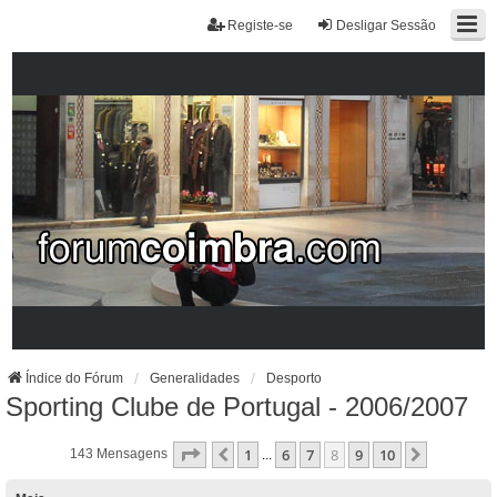
Registe-se
Desligar Sessão
Índice do Fórum
Generalidades
Desporto
Sporting Clube de Portugal - 2006/2007
Página
8
De
10
1
6
7
8
9
10
Anterior
Próximo
143 Mensagens
...