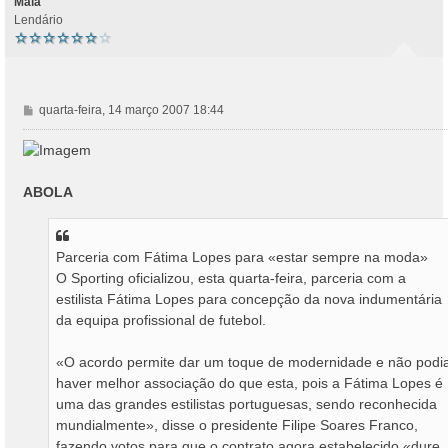
Maia
Lendário
M
quarta-feira, 14 março 2007 18:44
e
n
s
a
ABOLA
g
e
m
Parceria com Fátima Lopes para «estar sempre na moda»
O Sporting oficializou, esta quarta-feira, parceria com a
estilista Fátima Lopes para concepção da nova indumentária
da equipa profissional de futebol.
«O acordo permite dar um toque de modernidade e não podi
haver melhor associação do que esta, pois a Fátima Lopes é
uma das grandes estilistas portuguesas, sendo reconhecida
mundialmente», disse o presidente Filipe Soares Franco,
fazendo votos para que o contrato agora estabelecido «dure