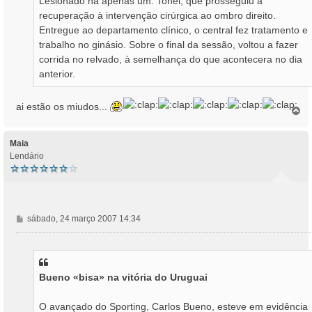
Lesionado há apenas um: Tonel, que prosseguiu a
recuperação à intervenção cirúrgica ao ombro direito.
Entregue ao departamento clínico, o central fez tratamento e
trabalho no ginásio. Sobre o final da sessão, voltou a fazer
corrida no relvado, à semelhança do que acontecera no dia
anterior.
ai estão os miudos...
T
o
p
o
Maia
Lendário
M
sábado, 24 março 2007 14:34
e
n
s
a
Bueno «bisa» na vitória do Uruguai
g
e
m
O avançado do Sporting, Carlos Bueno, esteve em evidência