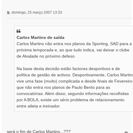
M
domingo, 25 março 2007 13:33
e
n
s
a
Carlos Martins de saída
g
Carlos Martins não entra nos planos da Sporting, SAD para a
e
m
próxima temporada e, ao que tudo indica, vai deixar o clube
de Alvalade no próximo defeso.
Na base desta decisão estão factores desportivos e de
política de gestão de activos. Desportivamente, Carlos Martin
vive uma fase (muito) complicada e desde finais de Fevereiro
que não entra nos planos de Paulo Bento para as
convocatórias. Além disso, segundo informações recolhidas
por A BOLA, existe um sério problema de relacionamento
entre atleta e treinador.
será o fim de Carlos Martins...???
T