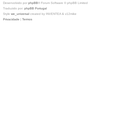
Desenvolvido por
phpBB
® Forum Software © phpBB Limited
Traduzido por:
phpBB Portugal
Style
we_universal
created by INVENTEA & v12mike
Privacidade
|
Termos