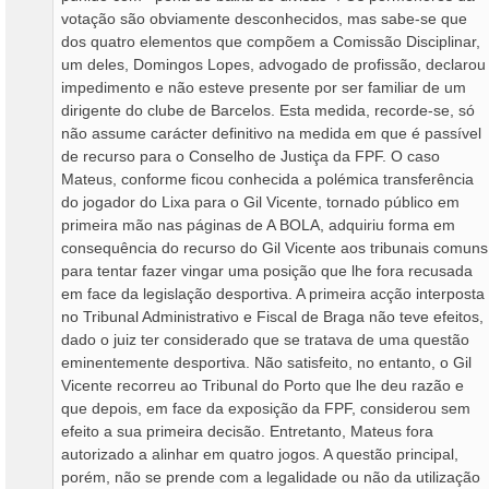
votação são obviamente desconhecidos, mas sabe-se que
dos quatro elementos que compõem a Comissão Disciplinar,
um deles, Domingos Lopes, advogado de profissão, declarou
impedimento e não esteve presente por ser familiar de um
dirigente do clube de Barcelos. Esta medida, recorde-se, só
não assume carácter definitivo na medida em que é passível
de recurso para o Conselho de Justiça da FPF. O caso
Mateus, conforme ficou conhecida a polémica transferência
do jogador do Lixa para o Gil Vicente, tornado público em
primeira mão nas páginas de A BOLA, adquiriu forma em
consequência do recurso do Gil Vicente aos tribunais comuns
para tentar fazer vingar uma posição que lhe fora recusada
em face da legislação desportiva. A primeira acção interposta
no Tribunal Administrativo e Fiscal de Braga não teve efeitos,
dado o juiz ter considerado que se tratava de uma questão
eminentemente desportiva. Não satisfeito, no entanto, o Gil
Vicente recorreu ao Tribunal do Porto que lhe deu razão e
que depois, em face da exposição da FPF, considerou sem
efeito a sua primeira decisão. Entretanto, Mateus fora
autorizado a alinhar em quatro jogos. A questão principal,
porém, não se prende com a legalidade ou não da utilização