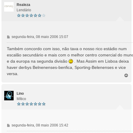
Realeza
Lendário
M
segunda-feira, 08 maio 2006 15:07
e
n
Também concordo com isso, não tava o nosso rico estádio num
s
escalão secundário e mais com o melhor centro comercial do mun
a
e da europa na segunda divisão
. Mas Assim em Lisboa deixa
g
haver derbys Belnenenses-benfica, Sporting-Belenenses e vice
e
versa.
m
T
o
p
o
Lino
Mítico
M
segunda-feira, 08 maio 2006 15:42
e