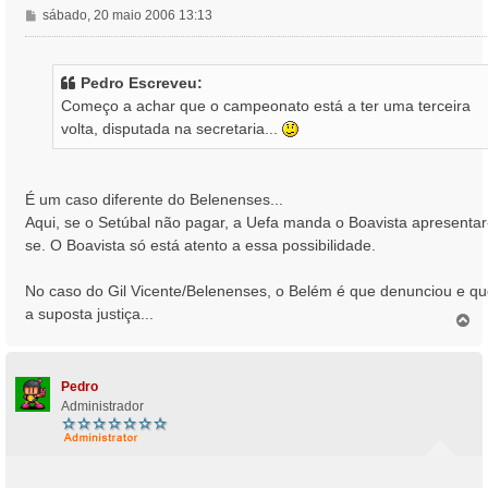
M
sábado, 20 maio 2006 13:13
e
n
s
Pedro Escreveu:
a
Começo a achar que o campeonato está a ter uma terceira
g
volta, disputada na secretaria...
e
m
É um caso diferente do Belenenses...
Aqui, se o Setúbal não pagar, a Uefa manda o Boavista apresentar
se. O Boavista só está atento a essa possibilidade.
No caso do Gil Vicente/Belenenses, o Belém é que denunciou e qu
a suposta justiça...
T
o
p
o
Pedro
Administrador