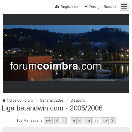
Registe-se
Desligar Sessão
Índice do Fórum
Generalidades
Desporto
Liga betandwin.com - 2005/2006
Página
11
De
12
1
8
9
10
11
12
Anterior
Próximo
169 Mensagens
...