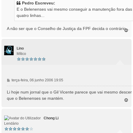
s
Pedro Escreveu:
a
E o Belenenses vai mesmo conseguir a manutenção fora das
g
quatro linhas...
e
m
A não ser que o Conselho de Justiça da FPF decida o contrário...
T
o
p
o
Lino
Mítico
M
terça-feira, 06 junho 2006 19:05
e
n
Li hoje num jornal que o Gil Vicente parece que vai mesmo descer
s
que o Belenenses se mantém.
T
a
o
g
p
e
o
m
Chong Li
Lendário