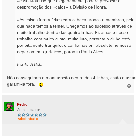
«caso Mateus» que alegadamente poderá provocar a
despromoção dos «galos» à Divisão de Honra.
«As coisas foram feitas com cabeça, tronco e membros, pelo
que nada temos a temer. Chegámos ao sucesso através de
muito trabalho dentro das quatro linhas. Fizemos o nosso
trabalho com muito custo, muita luta, portanto o clube está
perfeitamente tranquilo, e confiamos em absoluto no nosso
departamento jurídico», garantiu Paulo Alves.
Fonte: A Bola
Não conseguiram a manutenção dentro das 4 linhas, estão a tenta
garanti-la fora...
T
o
p
o
Pedro
Administrador