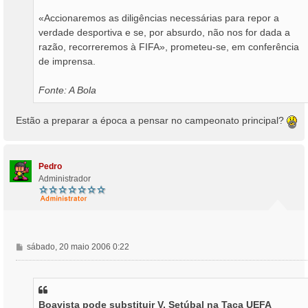
«Accionaremos as diligências necessárias para repor a
verdade desportiva e se, por absurdo, não nos for dada a
razão, recorreremos à FIFA», prometeu-se, em conferência
de imprensa.
Fonte: A Bola
Estão a preparar a época a pensar no campeonato principal?
T
o
p
o
Pedro
Administrador
M
sábado, 20 maio 2006 0:22
e
n
s
a
Boavista pode substituir V. Setúbal na Taça UEFA