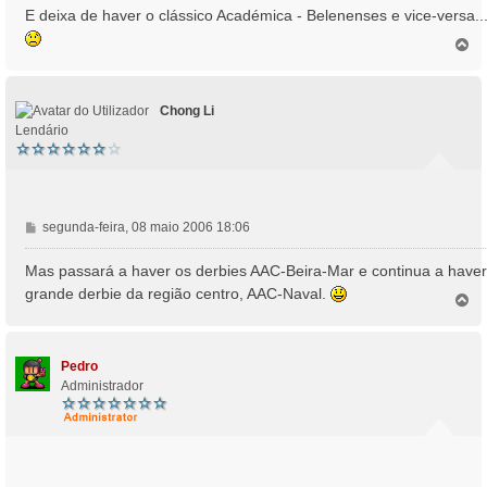
n
E deixa de haver o clássico Académica - Belenenses e vice-versa..
s
T
a
o
g
p
e
o
m
Chong Li
Lendário
M
segunda-feira, 08 maio 2006 18:06
e
n
Mas passará a haver os derbies AAC-Beira-Mar e continua a haver
s
grande derbie da região centro, AAC-Naval.
T
a
o
g
p
e
o
m
Pedro
Administrador