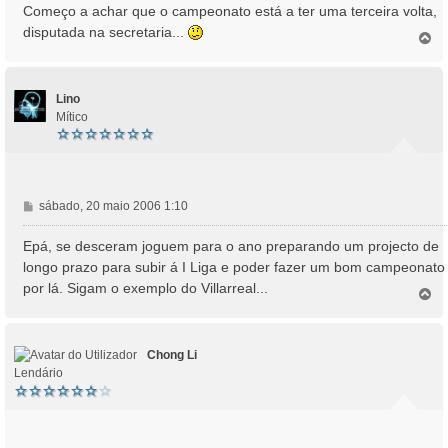
Começo a achar que o campeonato está a ter uma terceira volta,
disputada na secretaria...
T
o
p
o
Lino
Mítico
M
sábado, 20 maio 2006 1:10
e
n
Epá, se desceram joguem para o ano preparando um projecto de
s
longo prazo para subir á I Liga e poder fazer um bom campeonato
a
por lá. Sigam o exemplo do Villarreal...
T
g
o
e
p
m
o
Chong Li
Lendário