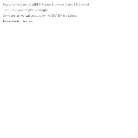
Desenvolvido por
phpBB
® Forum Software © phpBB Limited
Traduzido por:
phpBB Portugal
Style
we_universal
created by INVENTEA & v12mike
Privacidade
|
Termos