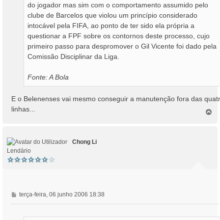
do jogador mas sim com o comportamento assumido pelo
clube de Barcelos que violou um princípio considerado
intocável pela FIFA, ao ponto de ter sido ela própria a
questionar a FPF sobre os contornos deste processo, cujo
primeiro passo para despromover o Gil Vicente foi dado pela
Comissão Disciplinar da Liga.
Fonte: A Bola
E o Belenenses vai mesmo conseguir a manutenção fora das quat
linhas...
T
o
p
o
Chong Li
Lendário
M
terça-feira, 06 junho 2006 18:38
e
n