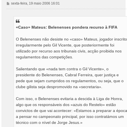
M
sexta-feira, 19 maio 2006 16:01
e
n
s
a
«Caso» Mateus: Belenenses pondera recurso à FIFA
g
e
m
O Belenenses não desiste no «caso» Mateus, jogador inscrito
irregularmente pelo Gil Vicente, que posteriormente foi
utilizado por recurso aos tribunais civis, acção proibida nos
regulamentos das competições.
Salientando que «nada tem contra o Gil Vicente», o
presidente do Belenenses, Cabral Ferreira, quer justiça e
pede que sejam cumpridos os regulamentos, ou seja, que o
clube gilista seja despromovido na «secretaria».
Com isso, o Belenenses evitaria a descida à Liga de Honra,
algo que os responsáveis dos «azuis do Restelo» estão
convictos de que vai acontecer: «Estamos a preparar a époc
a pensar no campeonato principal, por isso contratámos um
técnico com o nível de Jorge Jesus.»