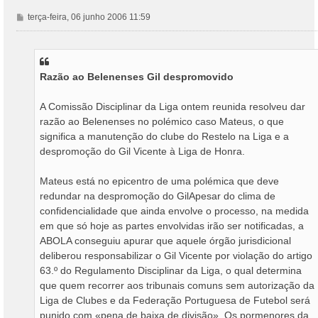
M
terça-feira, 06 junho 2006 11:59
e
n
s
a
Razão ao Belenenses Gil despromovido
g
e
m
A Comissão Disciplinar da Liga ontem reunida resolveu dar
razão ao Belenenses no polémico caso Mateus, o que
significa a manutenção do clube do Restelo na Liga e a
despromoção do Gil Vicente à Liga de Honra.
Mateus está no epicentro de uma polémica que deve
redundar na despromoção do GilApesar do clima de
confidencialidade que ainda envolve o processo, na medida
em que só hoje as partes envolvidas irão ser notificadas, a
ABOLA conseguiu apurar que aquele órgão jurisdicional
deliberou responsabilizar o Gil Vicente por violação do artigo
63.º do Regulamento Disciplinar da Liga, o qual determina
que quem recorrer aos tribunais comuns sem autorização da
Liga de Clubes e da Federação Portuguesa de Futebol será
punido com «pena de baixa de divisão». Os pormenores da