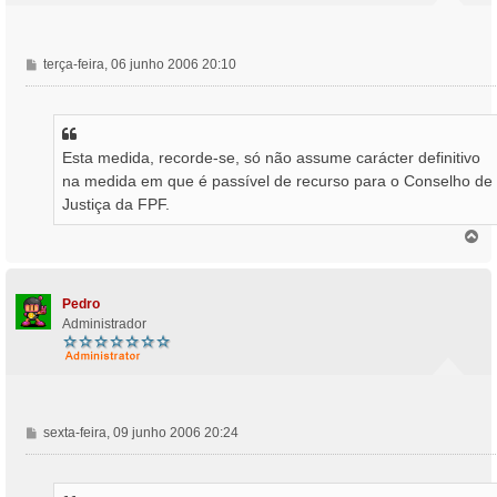
M
terça-feira, 06 junho 2006 20:10
e
n
s
a
Esta medida, recorde-se, só não assume carácter definitivo
g
na medida em que é passível de recurso para o Conselho de
e
m
Justiça da FPF.
T
o
p
o
Pedro
Administrador
M
sexta-feira, 09 junho 2006 20:24
e
n
s