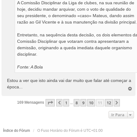
A Comissão Disciplinar da Liga de clubes, na sua reunião de
hoje, decidiu mandar arquivar, com o voto de qualidade do
seu presidente, o denominado «caso» Mateus, dando assim
razão ao Gil Vicente e à sua manutenção na divisão principal.
Entretanto, na sequência desta decisão, os dois elementos d
Comissão Disciplinar que votaram contra apresentaram a
demissão, originando a queda imediata daquele organismo
disciplinar.
Fonte: A Bola
Estou a ver que isto ainda vai dar muito que falar até começar a
época...
T
o
p
Página
11
De
12
1
8
9
10
11
12
Anterior
Próximo
169 Mensagens
...
o
Ir Para
Índice do Fórum
O Fuso Horário do Fórum é
UTC+01:00