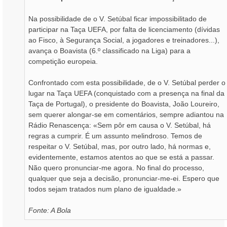
g
e
m
Na possibilidade de o V. Setúbal ficar impossibilitado de
participar na Taça UEFA, por falta de licenciamento (dívidas
ao Fisco, à Segurança Social, a jogadores e treinadores...),
avança o Boavista (6.º classificado na Liga) para a
competição europeia.
Confrontado com esta possibilidade, de o V. Setúbal perder o
lugar na Taça UEFA (conquistado com a presença na final da
Taça de Portugal), o presidente do Boavista, João Loureiro,
sem querer alongar-se em comentários, sempre adiantou na
Rádio Renascença: «Sem pôr em causa o V. Setúbal, há
regras a cumprir. É um assunto melindroso. Temos de
respeitar o V. Setúbal, mas, por outro lado, há normas e,
evidentemente, estamos atentos ao que se está a passar.
Não quero pronunciar-me agora. No final do processo,
qualquer que seja a decisão, pronunciar-me-ei. Espero que
todos sejam tratados num plano de igualdade.»
Fonte: A Bola