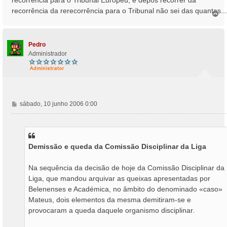
recorrência para o Tribunal Europeu, e depos recorrer da
recorrência da rerecorrência para o Tribunal não sei das quantas...
T
o
p
o
Pedro
Administrador
M
sábado, 10 junho 2006 0:00
e
n
s
a
Demissão e queda da Comissão Disciplinar da Liga
g
e
m
Na sequência da decisão de hoje da Comissão Disciplinar da
Liga, que mandou arquivar as queixas apresentadas por
Belenenses e Académica, no âmbito do denominado «caso»
Mateus, dois elementos da mesma demitiram-se e
provocaram a queda daquele organismo disciplinar.