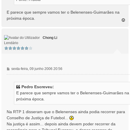
E parece que sempre vamos ter o Belenenses-Guimarães na
próxima época.
T
o
p
o
Chong Li
Lendário
M
sexta-feira, 09 junho 2006 20:56
e
n
s
Pedro Escreveu:
a
E parece que sempre vamos ter o Belenenses-Guimarães na
g
próxima época.
e
m
Na RTP 1 disseram que o Belenenses ainda podia recorrer para
Conselho de Justiça de Futebol...
Na justiça é assim... depois ainda devem poder recorrer da