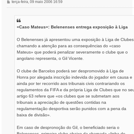
M
terça-feira, 09 maio 2006 16:59
e
n
s
a
«Caso Mateus»: Belenenses entrega exposição à Liga
g
e
m
O Belenenses já apresentou uma exposição à Liga de Clubes
chamando a atenção para as consequências do «caso
Mateus» que poderá penalizar severamente o clube que o
angolano representa, o Gil Vicente.
O clube de Barcelos poderá ser despromovido à Liga de
Honra por alegada inscrição indevida do jogador em causa e
ainda por ter recorrido aos tribunais civis contrariando os
regulamentos da FIFA e da própria Liga de Clubes que no se
artigo 63 refere que «os clubes que se submetam aos
tribunais a apreciação de questões contidas na
regulamentação desportiva serão punidos com a pena da
baixa de divisão».
Em caso de despronoção do Gil, o beneficiado seria o
Belenenses, primeiro clube abaixo da chamada «linha de