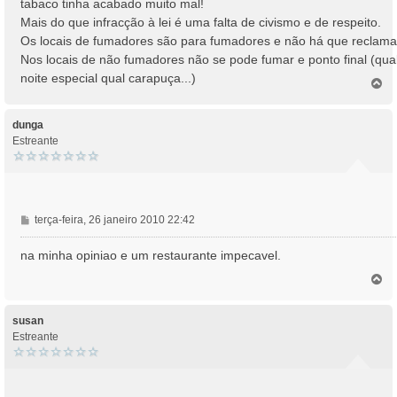
tabaco tinha acabado muito mal!
g
Mais do que infracção à lei é uma falta de civismo e de respeito.
e
Os locais de fumadores são para fumadores e não há que reclama
m
Nos locais de não fumadores não se pode fumar e ponto final (qua
noite especial qual carapuça...)
T
o
p
o
dunga
Estreante
M
terça-feira, 26 janeiro 2010 22:42
e
n
na minha opiniao e um restaurante impecavel.
s
T
a
o
g
p
e
o
susan
m
Estreante