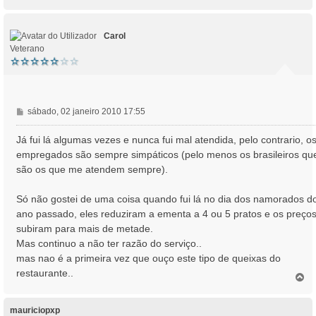
o
e
p
m
o
Carol
Veterano
M
sábado, 02 janeiro 2010 17:55
e
n
Já fui lá algumas vezes e nunca fui mal atendida, pelo contrario, o
s
empregados são sempre simpáticos (pelo menos os brasileiros qu
a
são os que me atendem sempre).
g
e
Só não gostei de uma coisa quando fui lá no dia dos namorados d
m
ano passado, eles reduziram a ementa a 4 ou 5 pratos e os preço
subiram para mais de metade.
Mas continuo a não ter razão do serviço..
mas nao é a primeira vez que ouço este tipo de queixas do
restaurante..
T
o
p
o
mauriciopxp