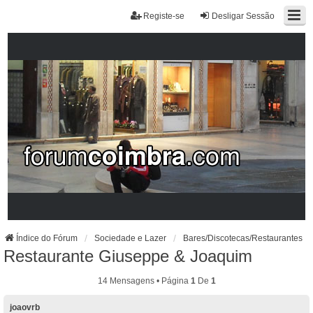
Registe-se
Desligar Sessão
Índice do Fórum
Sociedade e Lazer
Bares/Discotecas/Restaurantes
Restaurante Giuseppe & Joaquim
14 Mensagens • Página
1
De
1
joaovrb