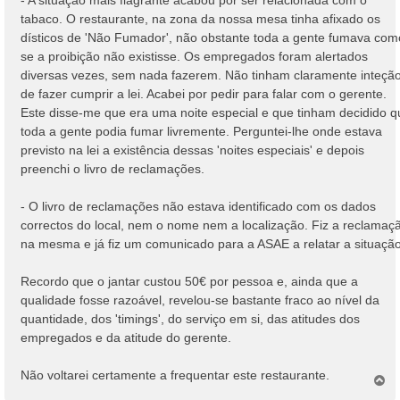
tabaco. O restaurante, na zona da nossa mesa tinha afixado os
dísticos de 'Não Fumador', não obstante toda a gente fumava com
se a proibição não existisse. Os empregados foram alertados
diversas vezes, sem nada fazerem. Não tinham claramente inteçã
de fazer cumprir a lei. Acabei por pedir para falar com o gerente.
Este disse-me que era uma noite especial e que tinham decidido q
toda a gente podia fumar livremente. Perguntei-lhe onde estava
previsto na lei a existência dessas 'noites especiais' e depois
preenchi o livro de reclamações.
- O livro de reclamações não estava identificado com os dados
correctos do local, nem o nome nem a localização. Fiz a reclamaç
na mesma e já fiz um comunicado para a ASAE a relatar a situação
Recordo que o jantar custou 50€ por pessoa e, ainda que a
qualidade fosse razoável, revelou-se bastante fraco ao nível da
quantidade, dos 'timings', do serviço em si, das atitudes dos
empregados e da atitude do gerente.
Não voltarei certamente a frequentar este restaurante.
T
o