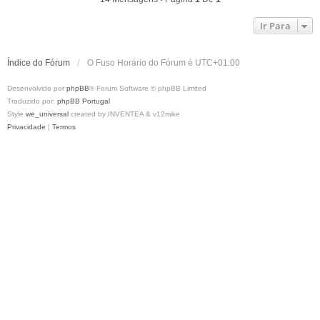
o
Ir Para
Índice do Fórum
O Fuso Horário do Fórum é
UTC+01:00
Desenvolvido por
phpBB
® Forum Software © phpBB Limited
Traduzido por:
phpBB Portugal
Style
we_universal
created by INVENTEA & v12mike
Privacidade
|
Termos