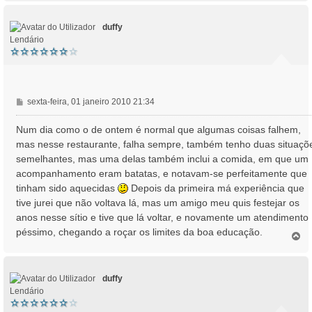
p
o
duffy
Lendário
M
sexta-feira, 01 janeiro 2010 21:34
e
n
Num dia como o de ontem é normal que algumas coisas falhem,
s
mas nesse restaurante, falha sempre, também tenho duas situaçõ
a
semelhantes, mas uma delas também inclui a comida, em que um
g
acompanhamento eram batatas, e notavam-se perfeitamente que
e
tinham sido aquecidas
Depois da primeira má experiência que
m
tive jurei que não voltava lá, mas um amigo meu quis festejar os
anos nesse sítio e tive que lá voltar, e novamente um atendimento
péssimo, chegando a roçar os limites da boa educação.
T
o
p
o
duffy
Lendário