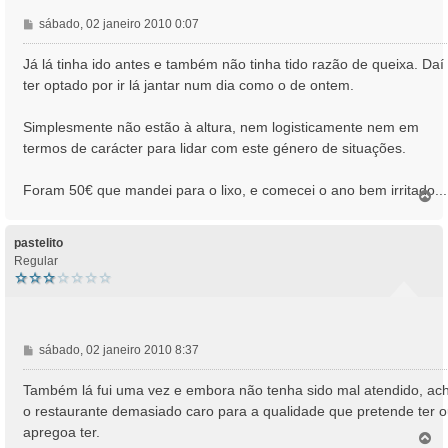
M
sábado, 02 janeiro 2010 0:07
e
n
Já lá tinha ido antes e também não tinha tido razão de queixa. Daí
s
ter optado por ir lá jantar num dia como o de ontem.
a
g
Simplesmente não estão à altura, nem logisticamente nem em
e
termos de carácter para lidar com este género de situações.
m
Foram 50€ que mandei para o lixo, e comecei o ano bem irritado...
T
o
p
o
pastelito
Regular
M
sábado, 02 janeiro 2010 8:37
e
n
Também lá fui uma vez e embora não tenha sido mal atendido, ac
s
o restaurante demasiado caro para a qualidade que pretende ter 
a
apregoa ter.
T
g