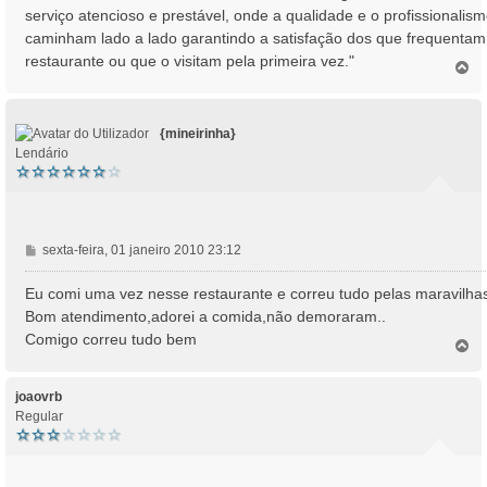
serviço atencioso e prestável, onde a qualidade e o profissionalis
m
caminham lado a lado garantindo a satisfação dos que frequentam
restaurante ou que o visitam pela primeira vez."
T
o
p
o
{mineirinha}
Lendário
M
sexta-feira, 01 janeiro 2010 23:12
e
n
Eu comi uma vez nesse restaurante e correu tudo pelas maravilha
s
Bom atendimento,adorei a comida,não demoraram..
a
Comigo correu tudo bem
T
g
o
e
p
m
o
joaovrb
Regular