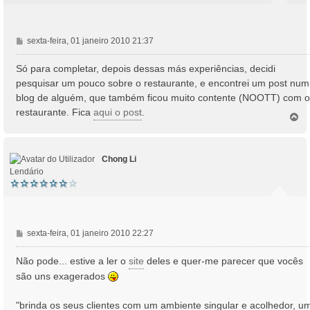
M
sexta-feira, 01 janeiro 2010 21:37
e
n
Só para completar, depois dessas más experiências, decidi
s
pesquisar um pouco sobre o restaurante, e encontrei um post num
a
blog de alguém, que também ficou muito contente (NOOTT) com o
g
restaurante. Fica
aqui o post
.
e
T
o
m
p
o
Chong Li
Lendário
M
sexta-feira, 01 janeiro 2010 22:27
e
n
Não pode... estive a ler o
site
deles e quer-me parecer que vocês
s
são uns exagerados
a
g
"brinda os seus clientes com um ambiente singular e acolhedor, u
e