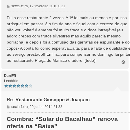
M
sexta-feira, 12 fevereiro 2010 0:21
e
n
Fui a esse restaurante 2 vezes. A 1ª foi mais ou menos e por isso
s
arrisquei em passar lá o fim de ano e fiquei com a certeza de que
a
não vou voltar! A ementa foi muito fraca e o doce intragável (eu
g
adoro crepes com frutos silvestres mas aquilo parecia mesmo
e
borracha) e depois foi a confusão das garrafas de espumante e do
m
copos- A conta foi como esperava...alta, para a falta de qualidade 
ao serviço prestado!! Enfim...para compensar no domingo fui janta
ao restaurante Praça do Marisco e adorei (tudo)!
T
o
p
o
DaniFR
Lendário
Re: Restaurante Giuseppe & Joaquim
M
sexta-feira, 20 junho 2014 21:38
e
n
Coimbra: “Solar do Bacalhau” renova
s
oferta na “Baixa”
a