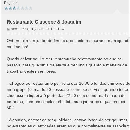
Regular
Restaurante Giuseppe & Joaquim
M
sexta-feira, 01 janeiro 2010 21:24
e
n
Ontem fui a um jantar de fim de ano neste restaurante e arrependi
s
me imenso!
a
g
Queria deixar aqui o meu testemunho relativamente ao que se
e
passou, para que sirva de alerta e denúncia quanto à maneira de
m
trabalhar destes senhores.
- Cheguei ao restaurante por volta das 20:30 e fui dos primeiros d
meu grupo (cerca de 20 pessoas), como só serviam quando todos
chegassem fiquei até perto das 22:30 sem comer nada, nada de
entradas, nem um simples pão! Isto num jantar pelo qual paguei
50€.
- A comida, apesar de ter qualidade, estava longe de ser gourmet,
no entanto as quantidades eram as que normalmente se associam