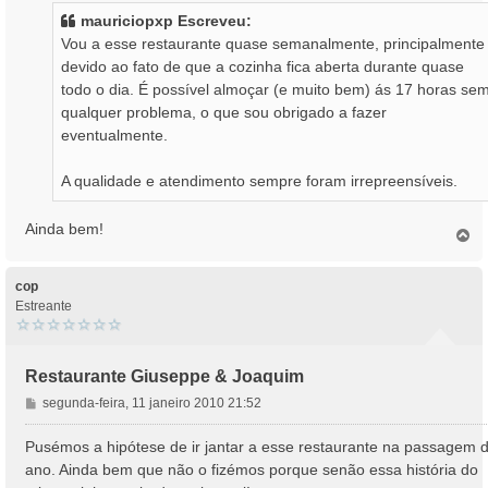
s
mauriciopxp Escreveu:
a
Vou a esse restaurante quase semanalmente, principalmente
g
devido ao fato de que a cozinha fica aberta durante quase
e
todo o dia. É possível almoçar (e muito bem) ás 17 horas se
m
qualquer problema, o que sou obrigado a fazer
eventualmente.
A qualidade e atendimento sempre foram irrepreensíveis.
Ainda bem!
T
o
p
o
cop
Estreante
Restaurante Giuseppe & Joaquim
M
segunda-feira, 11 janeiro 2010 21:52
e
n
Pusémos a hipótese de ir jantar a esse restaurante na passagem 
s
ano. Ainda bem que não o fizémos porque senão essa história do
a