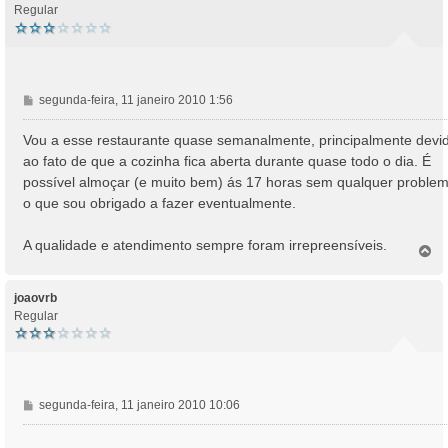
Regular
M
segunda-feira, 11 janeiro 2010 1:56
e
n
Vou a esse restaurante quase semanalmente, principalmente devi
s
ao fato de que a cozinha fica aberta durante quase todo o dia. É
a
possível almoçar (e muito bem) ás 17 horas sem qualquer problem
g
o que sou obrigado a fazer eventualmente.
e
m
A qualidade e atendimento sempre foram irrepreensíveis.
T
o
p
o
joaovrb
Regular
M
segunda-feira, 11 janeiro 2010 10:06
e
n