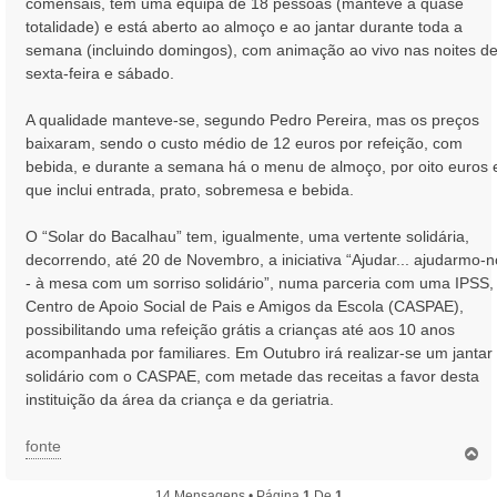
comensais, tem uma equipa de 18 pessoas (manteve a quase
totalidade) e está aberto ao almoço e ao jantar durante toda a
semana (incluindo domingos), com animação ao vivo nas noites d
sexta-feira e sábado.
A qualidade manteve-se, segundo Pedro Pereira, mas os preços
baixaram, sendo o custo médio de 12 euros por refeição, com
bebida, e durante a semana há o menu de almoço, por oito euros 
que inclui entrada, prato, sobremesa e bebida.
O “Solar do Bacalhau” tem, igualmente, uma vertente solidária,
decorrendo, até 20 de Novembro, a iniciativa “Ajudar... ajudarmo-
- à mesa com um sorriso solidário”, numa parceria com uma IPSS,
Centro de Apoio Social de Pais e Amigos da Escola (CASPAE),
possibilitando uma refeição grátis a crianças até aos 10 anos
acompanhada por familiares. Em Outubro irá realizar-se um jantar
solidário com o CASPAE, com metade das receitas a favor desta
instituição da área da criança e da geriatria.
fonte
T
o
p
14 Mensagens • Página
1
De
1