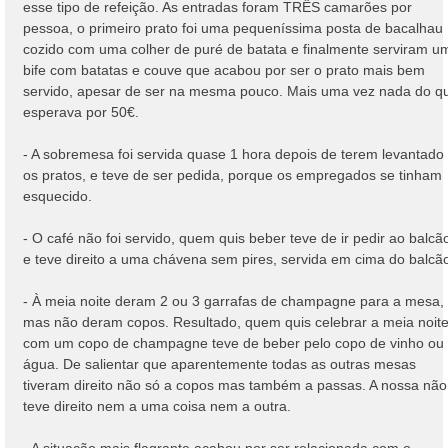
esse tipo de refeição. As entradas foram TRÊS camarões por
pessoa, o primeiro prato foi uma pequeníssima posta de bacalhau
cozido com uma colher de puré de batata e finalmente serviram u
bife com batatas e couve que acabou por ser o prato mais bem
servido, apesar de ser na mesma pouco. Mais uma vez nada do q
esperava por 50€.
- A sobremesa foi servida quase 1 hora depois de terem levantado
os pratos, e teve de ser pedida, porque os empregados se tinham
esquecido.
- O café não foi servido, quem quis beber teve de ir pedir ao balcã
e teve direito a uma chávena sem pires, servida em cima do balcã
- À meia noite deram 2 ou 3 garrafas de champagne para a mesa,
mas não deram copos. Resultado, quem quis celebrar a meia noit
com um copo de champagne teve de beber pelo copo de vinho ou
água. De salientar que aparentemente todas as outras mesas
tiveram direito não só a copos mas também a passas. A nossa não
teve direito nem a uma coisa nem a outra.
- A situação mais flagrante acabou por ser relacionada com o