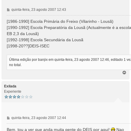
M
quinta-feira, 23 agosto 2007 12:43
e
n
[1986-1990] Escola Primária do Freixo (Vilarinho - Lousã)
s
[1990-1992] Escola Preparatória da Lousã (Actualmente é a escol
a
EB 2,3 da Lousã)
g
[1992-1998] Escola Secundária da Lousã
e
[1998-20??]DEIS-ISEC
m
Última edição por
banjix
em quinta-feira, 23 agosto 2007 12:46, editado 1 ve
no total.
T
o
p
o
Exilada
Experiente
M
quinta-feira, 23 agosto 2007 12:44
e
n
Bem, tou a ver que anda muita gente do DEIS por aqui!
Nao