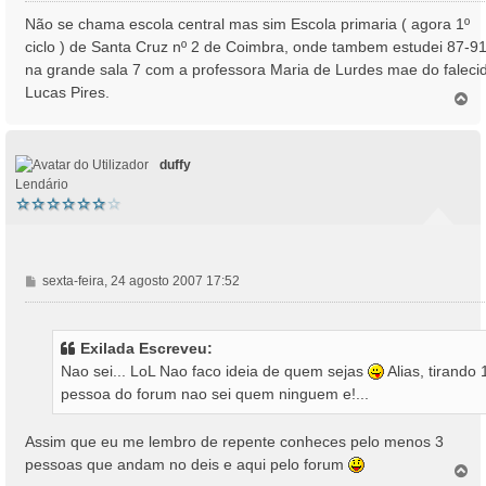
n
Não se chama escola central mas sim Escola primaria ( agora 1º
s
ciclo ) de Santa Cruz nº 2 de Coimbra, onde tambem estudei 87-91
a
na grande sala 7 com a professora Maria de Lurdes mae do faleci
g
Lucas Pires.
e
T
o
m
p
o
duffy
Lendário
M
sexta-feira, 24 agosto 2007 17:52
e
n
s
Exilada Escreveu:
a
Nao sei... LoL Nao faco ideia de quem sejas
Alias, tirando 
g
pessoa do forum nao sei quem ninguem e!...
e
m
Assim que eu me lembro de repente conheces pelo menos 3
pessoas que andam no deis e aqui pelo forum
T