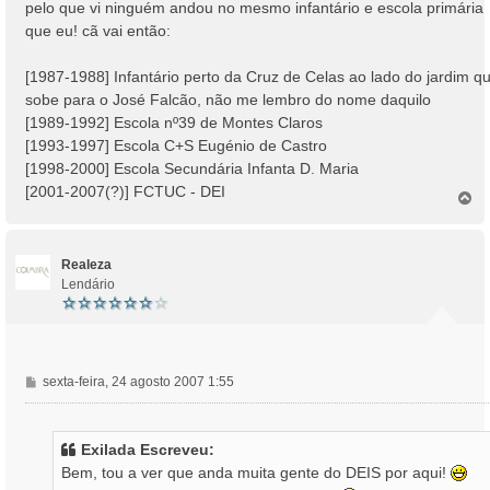
pelo que vi ninguém andou no mesmo infantário e escola primária
g
que eu! cã vai então:
e
m
[1987-1988] Infantário perto da Cruz de Celas ao lado do jardim q
sobe para o José Falcão, não me lembro do nome daquilo
[1989-1992] Escola nº39 de Montes Claros
[1993-1997] Escola C+S Eugénio de Castro
[1998-2000] Escola Secundária Infanta D. Maria
[2001-2007(?)] FCTUC - DEI
T
o
p
o
Realeza
Lendário
M
sexta-feira, 24 agosto 2007 1:55
e
n
s
Exilada Escreveu:
a
Bem, tou a ver que anda muita gente do DEIS por aqui!
g