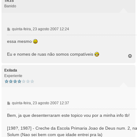
TR3S
Banido
M
quinta-feira, 23 agosto 2007 12:24
e
n
essa mesmo
s
a
Eu e nomes de ruas não somos compatíveis
T
g
o
e
p
m
o
Exilada
Experiente
M
quinta-feira, 23 agosto 2007 12:37
e
n
Bem, ja que desenterraram este topico vou por a minha info tb!
s
a
[198?, 1987] - Creche da Escola Primaria Joao de Deus num. 2, n
g
Solum (Nao sei bem com que idade entrei pra la)
e