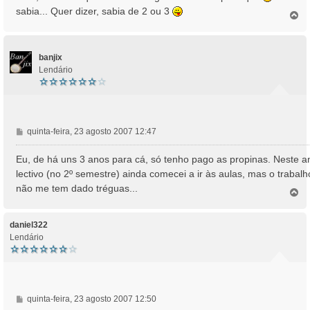
s
sabia... Quer dizer, sabia de 2 ou 3
T
a
o
g
p
e
o
m
banjix
Lendário
M
quinta-feira, 23 agosto 2007 12:47
e
n
Eu, de há uns 3 anos para cá, só tenho pago as propinas. Neste a
s
lectivo (no 2º semestre) ainda comecei a ir às aulas, mas o trabalh
a
não me tem dado tréguas...
T
g
o
e
p
m
o
daniel322
Lendário
M
quinta-feira, 23 agosto 2007 12:50