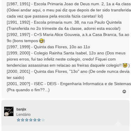
[1987, 1991] - Escola Primaria Joao de Deus num. 2, 1a a 4a clas
m
(Odeei andar aqui, o meu pai diz que depois de ter sido transferida
cada vez que passava pela escola fazia caretas! lol)
[1991, 1992] - Escola primaria num. 38, na rua Paulo Quintela
(Transferida no 2o trimeste da 4a classe, adorei esta escola!)
[1992, 1997] - C+S Maria Alice Gouveia, a.k.a Casa Branca, 5a ao
9o (bons tempos
)
[1997, 1999] - Quinta das Flores, 10o ao 11o
[1999, 2000] - Colegio Rainha Santa Isabel, 12o ano (Dos meus
piores erros, fui tao infeliz neste colegio, credo! Fiquei com
tendencias assassinas em relacao as freiras daquele colegio!!
)
[2000, 2001] - Quinta das Flores, "13o" ano (De onde nunca devia
ter saido)
[2001, 200?] - ISEC - DEIS - Engenharia Informatica e de Sistemas
(Pra quando o fim??...)
T
o
p
o
banjix
Lendário