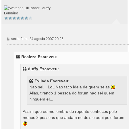
o
duffy
Lendário
M
sexta-feira, 24 agosto 2007 20:25
e
n
s
Realeza Escreveu:
a
g
duffy Escreveu:
e
m
Exilada Escreveu:
Nao sei... LoL Nao faco ideia de quem sejas
Alias, tirando 1 pessoa do forum nao sei quem
ninguem e!...
Assim que eu me lembro de repente conheces pelo
menos 3 pessoas que andam no deis e aqui pelo forum