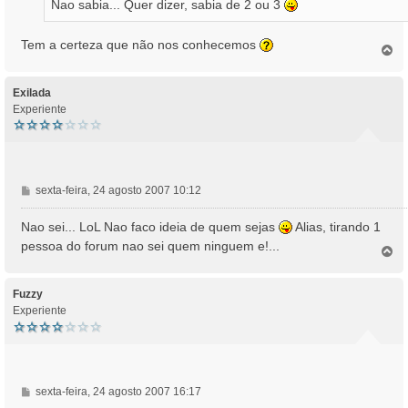
Nao sabia... Quer dizer, sabia de 2 ou 3
e
m
Tem a certeza que não nos conhecemos
T
o
p
o
Exilada
Experiente
M
sexta-feira, 24 agosto 2007 10:12
e
n
Nao sei... LoL Nao faco ideia de quem sejas
Alias, tirando 1
s
pessoa do forum nao sei quem ninguem e!...
T
a
o
g
p
e
o
Fuzzy
m
Experiente
M
sexta-feira, 24 agosto 2007 16:17
e