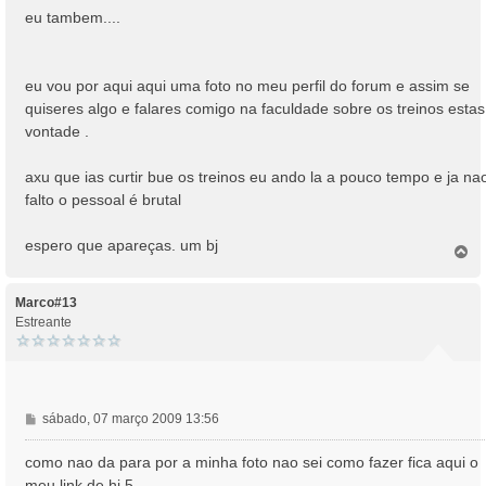
g
eu tambem....
e
m
eu vou por aqui aqui uma foto no meu perfil do forum e assim se
quiseres algo e falares comigo na faculdade sobre os treinos estas
vontade .
axu que ias curtir bue os treinos eu ando la a pouco tempo e ja na
falto o pessoal é brutal
espero que apareças. um bj
T
o
p
o
Marco#13
Estreante
M
sábado, 07 março 2009 13:56
e
n
como nao da para por a minha foto nao sei como fazer fica aqui o
s
meu link de hi 5