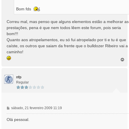
Bom fds
Correu mal, mas penso que alguns elementos estão a melhorar as
prestações, pena é que nem todos lêem este forum, pois seria
bom!!!
Quanto aos atropelamentos, eu só fui atropelado por ti e tu é que
caíste, os outros que saiam da frente que o bulldozer Ribeiro vai a
caminho!
T
o
p
o
nfp
Regular
M
sábado, 21 fevereiro 2009 11:19
e
n
Olá pessoal.
s
a