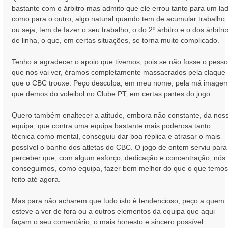
bastante com o árbitro mas admito que ele errou tanto para um la
como para o outro, algo natural quando tem de acumular trabalho,
ou seja, tem de fazer o seu trabalho, o do 2º árbitro e o dos árbitro
de linha, o que, em certas situações, se torna muito complicado.
Tenho a agradecer o apoio que tivemos, pois se não fosse o pesso
que nos vai ver, éramos completamente massacrados pela claque
que o CBC trouxe. Peço desculpa, em meu nome, pela má image
que demos do voleibol no Clube PT, em certas partes do jogo.
Quero também enaltecer a atitude, embora não constante, da nos
equipa, que contra uma equipa bastante mais poderosa tanto
técnica como mental, conseguiu dar boa réplica e atrasar o mais
possível o banho dos atletas do CBC. O jogo de ontem serviu para
perceber que, com algum esforço, dedicação e concentração, nós
conseguimos, como equipa, fazer bem melhor do que o que temos
feito até agora.
Mas para não acharem que tudo isto é tendencioso, peço a quem
esteve a ver de fora ou a outros elementos da equipa que aqui
façam o seu comentário, o mais honesto e sincero possível.