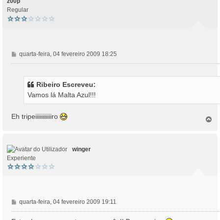
z00p
Regular
M
quarta-feira, 04 fevereiro 2009 18:25
e
n
s
Ribeiro Escreveu:
a
Vamos lá Malta Azul!!!
g
e
m
Eh tripeiiiiiiiiiiiro
T
o
p
o
winger
Experiente
M
quarta-feira, 04 fevereiro 2009 19:11
e
n