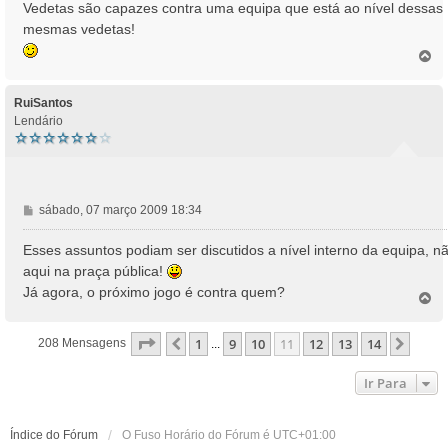
Vedetas são capazes contra uma equipa que está ao nível dessas
e
mesmas vedetas!
m
T
o
p
o
RuiSantos
Lendário
M
sábado, 07 março 2009 18:34
e
n
Esses assuntos podiam ser discutidos a nível interno da equipa, n
s
aqui na praça pública!
a
Já agora, o próximo jogo é contra quem?
T
g
o
e
p
m
Página
11
De
14
1
9
10
11
12
13
14
Anterior
Próx
208 Mensagens
...
o
Ir Para
Índice do Fórum
O Fuso Horário do Fórum é
UTC+01:00