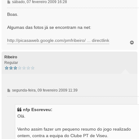
M
sábado, 07 fevereiro 2009 16:28
e
n
Boas.
s
a
Algumas das fotos já se encontram na net:
g
e
http://picasaweb.google.com/pmfribeiro/ ... directlink
m
T
o
p
o
Ribeiro
Regular
M
segunda-feira, 09 fevereiro 2009 11:39
e
n
s
nfp Escreveu:
a
Olá.
g
e
Venho assim fazer um pequeno resumo do jogo realizado
m
ontem, contra a equipa do Clube PT de Viseu.