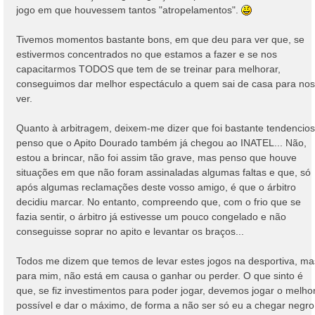
jogo em que houvessem tantos "atropelamentos".
Tivemos momentos bastante bons, em que deu para ver que, se
estivermos concentrados no que estamos a fazer e se nos
capacitarmos TODOS que tem de se treinar para melhorar,
conseguimos dar melhor espectáculo a quem sai de casa para nos
ver.
Quanto à arbitragem, deixem-me dizer que foi bastante tendencios
penso que o Apito Dourado também já chegou ao INATEL... Não,
estou a brincar, não foi assim tão grave, mas penso que houve
situações em que não foram assinaladas algumas faltas e que, só
após algumas reclamações deste vosso amigo, é que o árbitro
decidiu marcar. No entanto, compreendo que, com o frio que se
fazia sentir, o árbitro já estivesse um pouco congelado e não
conseguisse soprar no apito e levantar os braços...
Todos me dizem que temos de levar estes jogos na desportiva, ma
para mim, não está em causa o ganhar ou perder. O que sinto é
que, se fiz investimentos para poder jogar, devemos jogar o melho
possível e dar o máximo, de forma a não ser só eu a chegar negro