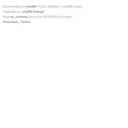
Desenvolvido por
phpBB
® Forum Software © phpBB Limited
Traduzido por:
phpBB Portugal
Style
we_universal
created by INVENTEA & v12mike
Privacidade
|
Termos