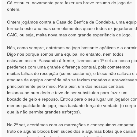
Cá estou eu novamente para fazer um breve resumo do jogo de
g
ontem.
e
m
Ontem jogámos contra a Casa do Benfica de Condeixa, uma equi
formada este ano mas com elementos quase todos ex-jogadores 
CAIC, ou seja, malta nova mas com grande experiência de jogo.
Nós, como sempre, entrámos no jogo bastante apáticos e a dormir
Digo nós porque somos uma equipa, no entanto, nem todos
estavam assim. Passando à frente, fizemos um 1º set ao nosso pio
perdemos com uma grande diferença pontual, pois cometemos
muitas falhas de recepção (como costume), o bloco não saltava e 
ataques da equipa contrária não se faziam rogados e aproveitava
principalmente pelo meio. Para pior, um dos nossos centrais
lesionou-se num dedo e teve de ser substituído para fazer um
bocado de gelo e repouso. Entrou para o seu lugar um jogador co
menos qualidade de jogo, mas bastante força de vontade (o corpo
que já não permite grandes esforços).
No 2º set, acertámos com as marcações e conseguimos empatar,
fruto de alguns blocos bem sucedidos e algumas bolas que cairam