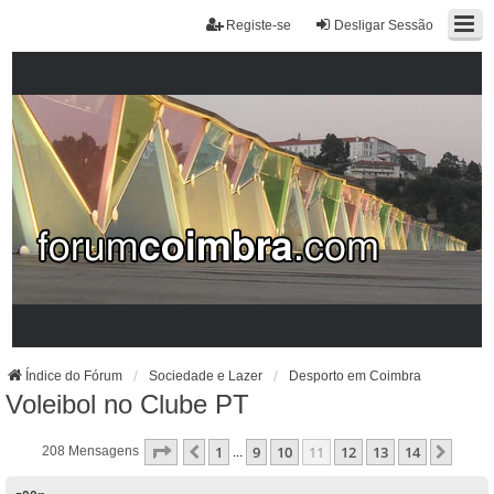
Registe-se
Desligar Sessão
Índice do Fórum
Sociedade e Lazer
Desporto em Coimbra
Voleibol no Clube PT
Página
11
De
14
1
9
10
11
12
13
14
Anterior
Próx
208 Mensagens
...