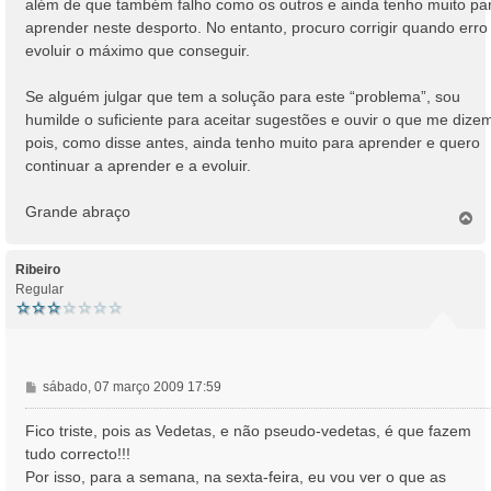
além de que também falho como os outros e ainda tenho muito pa
aprender neste desporto. No entanto, procuro corrigir quando erro
evoluir o máximo que conseguir.
Se alguém julgar que tem a solução para este “problema”, sou
humilde o suficiente para aceitar sugestões e ouvir o que me dize
pois, como disse antes, ainda tenho muito para aprender e quero
continuar a aprender e a evoluir.
Grande abraço
T
o
p
o
Ribeiro
Regular
M
sábado, 07 março 2009 17:59
e
n
Fico triste, pois as Vedetas, e não pseudo-vedetas, é que fazem
s
tudo correcto!!!
a
Por isso, para a semana, na sexta-feira, eu vou ver o que as
g