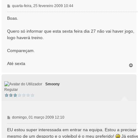
M
quarta-feira, 25 fevereiro 2009 10:44
e
n
Boas.
s
a
Quero só informar que esta sexta feira dia 27 não vai haver jogo,
g
logo haverá treino.
e
m
Compareçam.
Até sexta
T
o
p
o
Smoony
Regular
M
domingo, 01 março 2009 12:10
e
n
EU estou super interessada em entrar na equipa. Estou a precisar
s
mesmo de um desporto e o voleibol é o meu preferido!
Já estiv