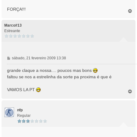
FORÇA!!!
T
o
p
o
Marco#13
Estreante
M
sábado, 21 fevereiro 2009 13:38
e
n
grande claque a nossa.... poucos mas bons
s
faltou se nos a estrelinha da sorte pa proxima é que é
a
g
VAMOS LA PT
e
T
o
m
p
o
nfp
Regular