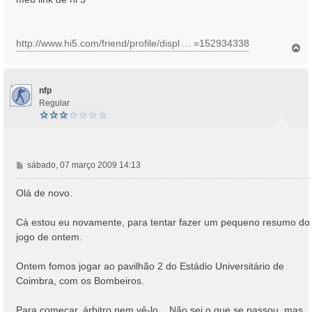
a
g
e
http://www.hi5.com/friend/profile/displ ... =152934338
m
T
o
p
o
nfp
Regular
M
sábado, 07 março 2009 14:13
e
n
Olá de novo.
s
a
Cá estou eu novamente, para tentar fazer um pequeno resumo do
g
jogo de ontem.
e
m
Ontem fomos jogar ao pavilhão 2 do Estádio Universitário de
Coimbra, com os Bombeiros.
Para começar, árbitro nem vê-lo... Não sei o que se passou, mas