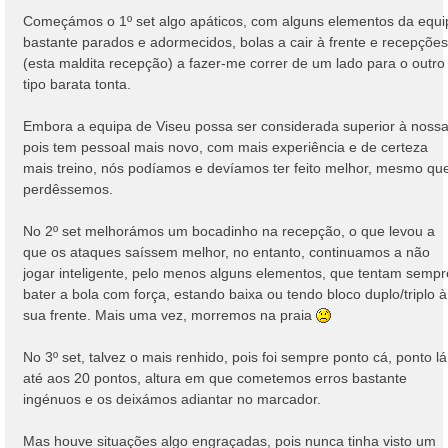
Começámos o 1º set algo apáticos, com alguns elementos da equi
bastante parados e adormecidos, bolas a cair à frente e recepções
(esta maldita recepção) a fazer-me correr de um lado para o outro
tipo barata tonta.
Embora a equipa de Viseu possa ser considerada superior à nossa
pois tem pessoal mais novo, com mais experiência e de certeza
mais treino, nós podíamos e devíamos ter feito melhor, mesmo qu
perdêssemos.
No 2º set melhorámos um bocadinho na recepção, o que levou a
que os ataques saíssem melhor, no entanto, continuamos a não
jogar inteligente, pelo menos alguns elementos, que tentam sempr
bater a bola com força, estando baixa ou tendo bloco duplo/triplo à
sua frente. Mais uma vez, morremos na praia
No 3º set, talvez o mais renhido, pois foi sempre ponto cá, ponto lá
até aos 20 pontos, altura em que cometemos erros bastante
ingénuos e os deixámos adiantar no marcador.
Mas houve situações algo engraçadas, pois nunca tinha visto um