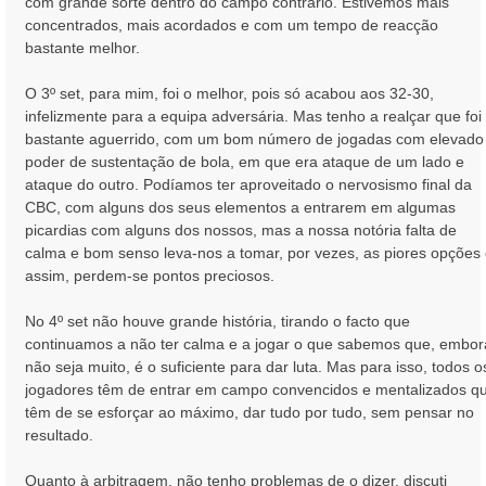
com grande sorte dentro do campo contrário. Estivemos mais
concentrados, mais acordados e com um tempo de reacção
bastante melhor.
O 3º set, para mim, foi o melhor, pois só acabou aos 32-30,
infelizmente para a equipa adversária. Mas tenho a realçar que foi
bastante aguerrido, com um bom número de jogadas com elevado
poder de sustentação de bola, em que era ataque de um lado e
ataque do outro. Podíamos ter aproveitado o nervosismo final da
CBC, com alguns dos seus elementos a entrarem em algumas
picardias com alguns dos nossos, mas a nossa notória falta de
calma e bom senso leva-nos a tomar, por vezes, as piores opções 
assim, perdem-se pontos preciosos.
No 4º set não houve grande história, tirando o facto que
continuamos a não ter calma e a jogar o que sabemos que, embor
não seja muito, é o suficiente para dar luta. Mas para isso, todos o
jogadores têm de entrar em campo convencidos e mentalizados q
têm de se esforçar ao máximo, dar tudo por tudo, sem pensar no
resultado.
Quanto à arbitragem, não tenho problemas de o dizer, discuti