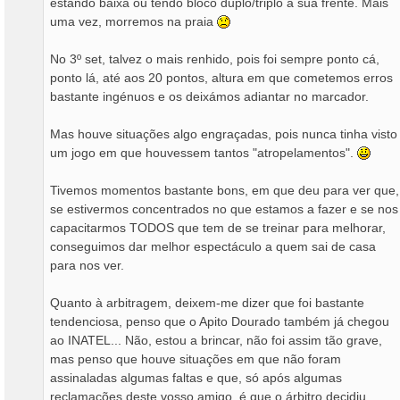
estando baixa ou tendo bloco duplo/triplo à sua frente. Mais
uma vez, morremos na praia
No 3º set, talvez o mais renhido, pois foi sempre ponto cá,
ponto lá, até aos 20 pontos, altura em que cometemos erros
bastante ingénuos e os deixámos adiantar no marcador.
Mas houve situações algo engraçadas, pois nunca tinha visto
um jogo em que houvessem tantos "atropelamentos".
Tivemos momentos bastante bons, em que deu para ver que,
se estivermos concentrados no que estamos a fazer e se nos
capacitarmos TODOS que tem de se treinar para melhorar,
conseguimos dar melhor espectáculo a quem sai de casa
para nos ver.
Quanto à arbitragem, deixem-me dizer que foi bastante
tendenciosa, penso que o Apito Dourado também já chegou
ao INATEL... Não, estou a brincar, não foi assim tão grave,
mas penso que houve situações em que não foram
assinaladas algumas faltas e que, só após algumas
reclamações deste vosso amigo, é que o árbitro decidiu