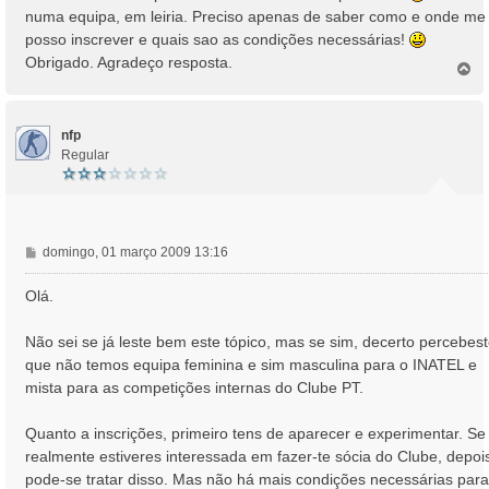
a
numa equipa, em leiria. Preciso apenas de saber como e onde me
g
posso inscrever e quais sao as condições necessárias!
e
Obrigado. Agradeço resposta.
m
T
o
p
o
nfp
Regular
M
domingo, 01 março 2009 13:16
e
n
Olá.
s
a
Não sei se já leste bem este tópico, mas se sim, decerto percebes
g
que não temos equipa feminina e sim masculina para o INATEL e
e
mista para as competições internas do Clube PT.
m
Quanto a inscrições, primeiro tens de aparecer e experimentar. Se
realmente estiveres interessada em fazer-te sócia do Clube, depoi
pode-se tratar disso. Mas não há mais condições necessárias para