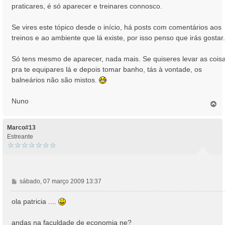
praticares, é só aparecer e treinares connosco.
Se vires este tópico desde o início, há posts com comentários aos
treinos e ao ambiente que lá existe, por isso penso que irás gostar.
Só tens mesmo de aparecer, nada mais. Se quiseres levar as cois
pra te equipares lá e depois tomar banho, tás à vontade, os
balneários não são mistos.
Nuno
T
o
p
o
Marco#13
Estreante
M
sábado, 07 março 2009 13:37
e
n
ola patricia ....
s
a
andas na faculdade de economia ne?