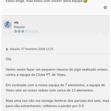
Estou longe, mas estou com vocês!! Bora equipa
s
T
a
o
g
p
e
o
m
nfp
Regular
M
sábado, 07 fevereiro 2009 13:25
e
n
Olá.
s
a
Venho assim fazer um pequeno resumo do jogo realizado ontem,
g
contra a equipa do Clube PT de Viseu.
e
m
Em contraste com a nossa equipa de 7 elementos, a equipa de
Viseu veio ao nosso reduto com cerca de 12 elementos.
Mais uma vez não me consigo lembrar dos parciais dos sets, mas
para não estranharem, voltámos a perder por 3-0.