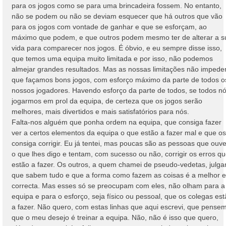
para os jogos como se para uma brincadeira fossem. No entanto,
não se podem ou não se deviam esquecer que há outros que vão
para os jogos com vontade de ganhar e que se esforçam, ao
máximo que podem, e que outros podem mesmo ter de alterar a s
vida para comparecer nos jogos. É óbvio, e eu sempre disse isso,
que temos uma equipa muito limitada e por isso, não podemos
almejar grandes resultados. Mas as nossas limitações não imped
que façamos bons jogos, com esforço máximo da parte de todos o
nossos jogadores. Havendo esforço da parte de todos, se todos n
jogarmos em prol da equipa, de certeza que os jogos serão
melhores, mais divertidos e mais satisfatórios para nós.
Falta-nos alguém que ponha ordem na equipa, que consiga fazer
ver a certos elementos da equipa o que estão a fazer mal e que os
consiga corrigir. Eu já tentei, mas poucas são as pessoas que ouv
o que lhes digo e tentam, com sucesso ou não, corrigir os erros q
estão a fazer. Os outros, a quem chamei de pseudo-vedetas, julg
que sabem tudo e que a forma como fazem as coisas é a melhor e
correcta. Mas esses só se preocupam com eles, não olham para a
equipa e para o esforço, seja físico ou pessoal, que os colegas es
a fazer. Não quero, com estas linhas que aqui escrevi, que pense
que o meu desejo é treinar a equipa. Não, não é isso que quero,