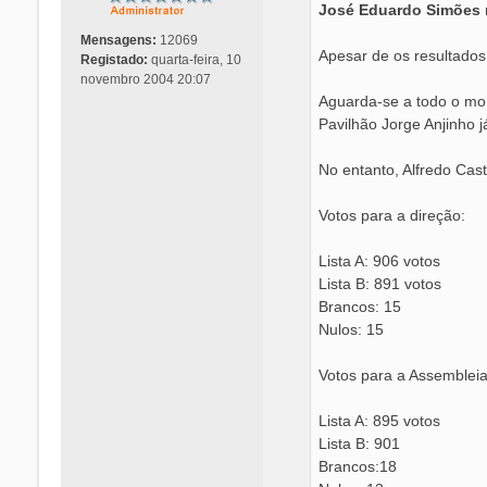
José Eduardo Simões r
g
e
Mensagens:
12069
m
Apesar de os resultados
Registado:
quarta-feira, 10
novembro 2004 20:07
Aguarda-se a todo o mom
Pavilhão Jorge Anjinho j
No entanto, Alfredo Cast
Votos para a direção:
Lista A: 906 votos
Lista B: 891 votos
Brancos: 15
Nulos: 15
Votos para a Assembleia
Lista A: 895 votos
Lista B: 901
Brancos:18