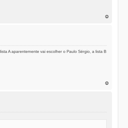
T
o
p
o
ista A aparentemente vai escolher o Paulo Sérgio, a lista B
T
o
p
o