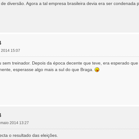
de diversão. Agora a tal empresa brasileira devia era ser condenada po
4
o 2014 15:07
 sem treinador. Depois da época decente que teve, era esperado que 
mente, esperasse algo mais a sul do que Braga.
4
8 maio 2014 13:27
cta o resultado das eleições.