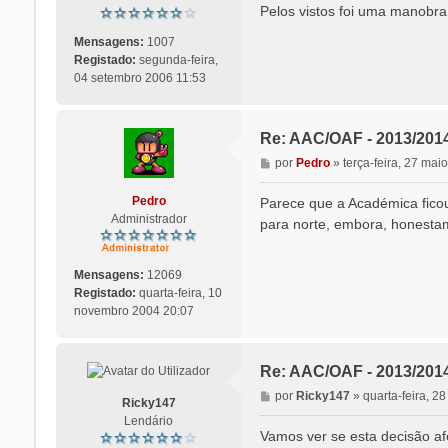
n
Pelos vistos foi uma manobra 
s
a
Mensagens:
1007
g
Registado:
segunda-feira,
e
04 setembro 2006 11:53
m
Re: AAC/OAF - 2013/201
M
por
Pedro
»
terça-feira, 27 mai
e
n
Pedro
Parece que a Académica ficou
s
Administrador
para norte, embora, honesta
a
g
e
Mensagens:
12069
m
Registado:
quarta-feira, 10
novembro 2004 20:07
Re: AAC/OAF - 2013/201
M
por
Ricky147
»
quarta-feira, 2
Ricky147
e
Lendário
n
Vamos ver se esta decisão afe