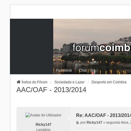
Facebook
Chat
Índice do Fórum
Sociedade e Lazer
Desporto em Coimbra
AAC/OAF - 2013/2014
Re: AAC/OAF - 2013/201
M
por
Ricky147
»
segunda-feira,
Ricky147
e
Lendário