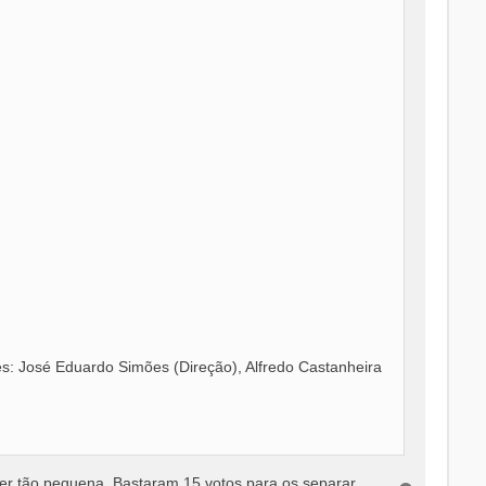
es: José Eduardo Simões (Direção), Alfredo Castanheira
ser tão pequena. Bastaram 15 votos para os separar.