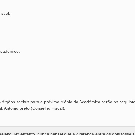
iscal:
Académico:
 órgãos sociais para o próximo triénio da Académica serão os seguint
, António preto (Conselho Fiscal).
eleito. No entanto, nunca pensei que a diferença entre os dois fosse 