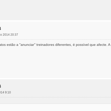
4
aio 2014 20:37
 estão a "anunciar" treinadores diferentes, é possível que afecte. A l
4
014 9:10