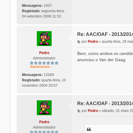
s
a
Mensagens:
1007
g
Registado:
segunda-feira,
e
04 setembro 2006 11:53
m
Re: AAC/OAF - 2013/201
M
por
Pedro
»
quarta-feira, 28 m
e
n
Pedro
Bem, como ambos os candidatos
s
Administrador
anunciou o Van der Gaag.
a
g
e
Mensagens:
12069
m
Registado:
quarta-feira, 10
novembro 2004 20:07
Re: AAC/OAF - 2013/201
M
por
Pedro
»
sábado, 31 maio 2
e
n
Pedro
s
Administrador
a