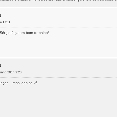
4
4 17:11
Sérgio faça um bom trabalho!
4
junho 2014 9:20
ças... mas logo se vê.