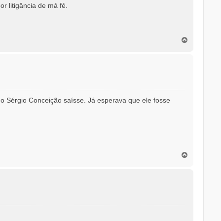
r litigância de má fé.
T
o
p
o
o Sérgio Conceição saísse. Já esperava que ele fosse
T
o
p
o