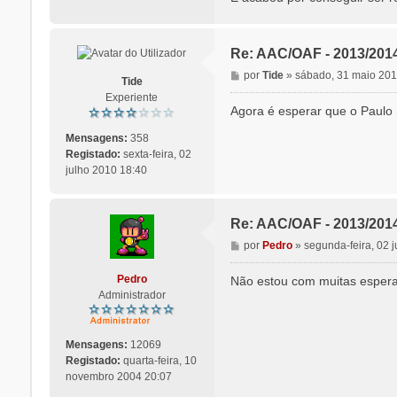
Re: AAC/OAF - 2013/201
M
por
Tide
»
sábado, 31 maio 201
Tide
e
Experiente
n
Agora é esperar que o Paulo 
s
a
Mensagens:
358
g
Registado:
sexta-feira, 02
e
julho 2010 18:40
m
Re: AAC/OAF - 2013/201
M
por
Pedro
»
segunda-feira, 02 
e
n
Pedro
Não estou com muitas esperan
s
Administrador
a
g
e
Mensagens:
12069
m
Registado:
quarta-feira, 10
novembro 2004 20:07