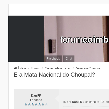
Facebook
Chat
Índice do Fórum
Sociedade e Lazer
Viver em Coimbra
E a Mata Nacional do Choupal?
DaniFR
Lendário
M
por
DaniFR
»
sexta-feira, 23 j
e