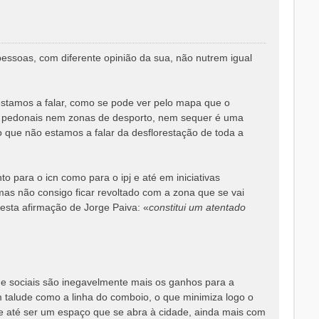
o
essoas, com diferente opinião da sua, não nutrem igual
estamos a falar, como se pode ver pelo mapa que o
os pedonais nem zonas de desporto, nem sequer é uma
ão que não estamos a falar da desflorestação de toda a
to para o icn como para o ipj e até em iniciativas
as não consigo ficar revoltado com a zona que se vai
esta afirmação de Jorge Paiva: «
constitui um atentado
 e sociais são inegavelmente mais os ganhos para a
m talude como a linha do comboio, o que minimiza logo o
e até ser um espaço que se abra à cidade, ainda mais com