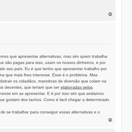
T
o
p
o
mos que apresentar alternativas, mas sim quem trabalha
que são pagas para isso, usam os nossos dinheiros, e por
elo seu país. Eu é que tenho que apresentar trabalho por
rma que mais lhes interesse. Esse é o problema. Mas
 distrair os cidadãos, manobras de diversão que
colam
na
is decentes, que teriam que ser
elaboradas pelos
eresse
em as apresentar. E é por isso sim que andamos
 que gostam dos tachos. Como é facil chegar a determinado
e se trabalhar para conseguir essas alternativas e o
T
o
p