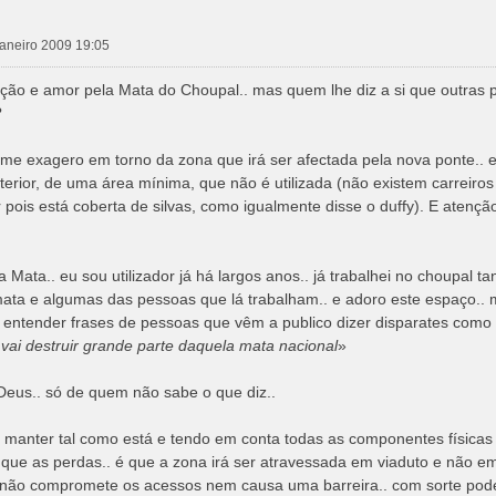
 janeiro 2009 19:05
ação e amor pela Mata do Choupal.. mas quem lhe diz a si que outras p
?
e exagero em torno da zona que irá ser afectada pela nova ponte.. 
erior, de uma área mínima, que não é utilizada (não existem carreir
 pois está coberta de silvas, como igualmente disse o duffy). E atenç
Mata.. eu sou utilizador já há largos anos.. já trabalhei no choupal tan
ata e algumas das pessoas que lá trabalham.. e adoro este espaço.. m
entender frases de pessoas que vêm a publico dizer disparates como 
 vai destruir grande parte daquela mata nacional
»
Deus.. só de quem não sabe o que diz..
e manter tal como está e tendo em conta todas as componentes físicas
 que as perdas.. é que a zona irá ser atravessada em viaduto e não e
s não compromete os acessos nem causa uma barreira.. com sorte pod