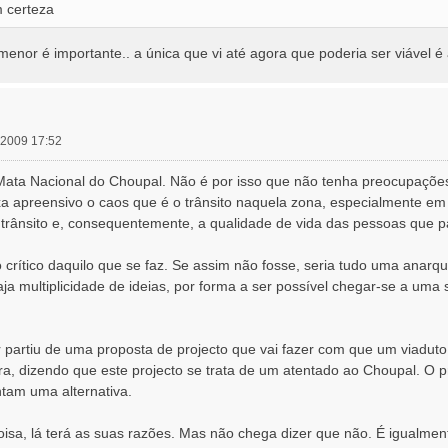
m certeza
rmenor é importante.. a única que vi até agora que poderia ser viável é 
 2009 17:52
ata Nacional do Choupal. Não é por isso que não tenha preocupações 
a apreensivo o caos que é o trânsito naquela zona, especialmente e
o trânsito e, consequentemente, a qualidade de vida das pessoas que
 crítico daquilo que se faz. Se assim não fosse, seria tudo uma anarqu
a multiplicidade de ideias, por forma a ser possível chegar-se a um
er partiu de uma proposta de projecto que vai fazer com que um viadu
a, dizendo que este projecto se trata de um atentado ao Choupal. O
tam uma alternativa.
isa, lá terá as suas razões. Mas não chega dizer que não. É igualmen