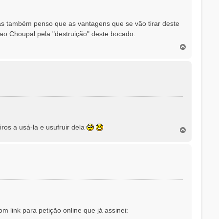
s também penso que as vantagens que se vão tirar deste
o Choupal pela "destruição" deste bocado.
T
o
p
o
ros a usá-la e usufruir dela
T
o
p
o
link para petição online que já assinei: