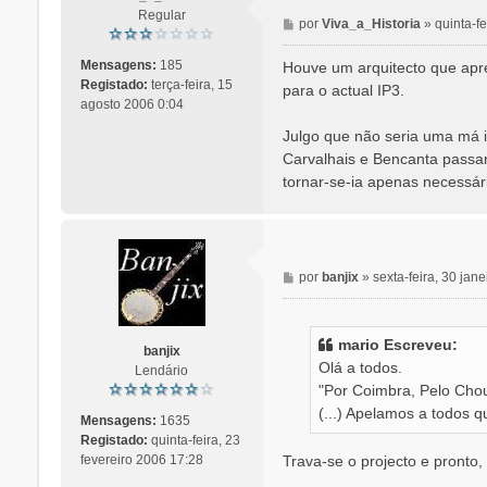
Regular
M
por
Viva_a_Historia
»
quinta-f
e
n
Mensagens:
185
Houve um arquitecto que apre
s
Registado:
terça-feira, 15
para o actual IP3.
a
agosto 2006 0:04
g
Julgo que não seria uma má i
e
Carvalhais e Bencanta passa
m
tornar-se-ia apenas necessári
M
por
banjix
»
sexta-feira, 30 jan
e
n
s
mario Escreveu:
banjix
a
Olá a todos.
Lendário
g
"Por Coimbra, Pelo Cho
e
(...) Apelamos a todos q
m
Mensagens:
1635
Registado:
quinta-feira, 23
Trava-se o projecto e pronto,
fevereiro 2006 17:28