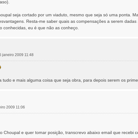
aso).
upal seja cortado por um viaduto, mesmo que seja só uma ponta. Ma
esvantagens. Resta-me saber quais as compensações a serem dadas a
ão conhecidas, eu é que não as conheço.
6 janeiro 2009 11:48
ra tudo e mais alguma coisa que seja obra, para depois serem os primei
neiro 2009 11:06
Choupal e quer tomar posição, transcrevo abaixo email que recebi com 