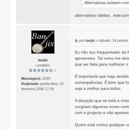
Alternativas existem co
alternativas válidas.. este po
M
por
banjix
»
sábado, 24 janeiro
e
n
Eu não sou frequentador da M
s
apreensivo. Tal como me deix
banjix
a
que ser feita para melhorar 
Lendário
g
e
É importante que haja sentido
m
Mensagens:
1635
consequências. É bom que haj
Registado:
quinta-feira, 23
seja a melhor para todos.
fevereiro 2006 17:28
A situação que se está a viv
surgiram algumas vozes contr
com o projecto e não apresen
Quem está contra qualquer co