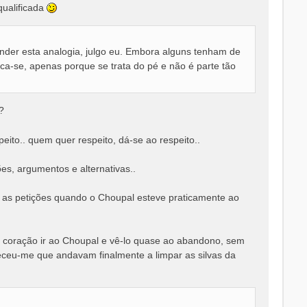
qualificada
der esta analogia, julgo eu. Embora alguns tenham de
ica-se, apenas porque se trata do pé e não é parte tão
?
ito.. quem quer respeito, dá-se ao respeito..
ões, argumentos e alternativas..
as petições quando o Choupal esteve praticamente ao
 coração ir ao Choupal e vê-lo quase ao abandono, sem
eceu-me que andavam finalmente a limpar as silvas da