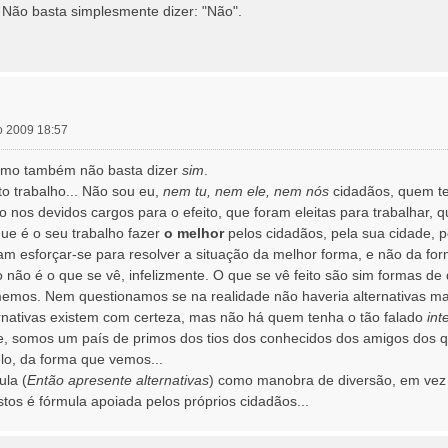
. Não basta simplesmente dizer: "Não".
ro 2009 18:57
mo também não basta dizer
sim
.
to trabalho... Não sou eu,
nem tu, nem ele, nem nós
cidadãos, quem te
o nos devidos cargos para o efeito, que foram eleitas para trabalhar, 
ue é o seu trabalho fazer
o melhor
pelos cidadãos, pela sua cidade, p
iam esforçar-se para resolver a situação da melhor forma, e não da fo
 não é o que se vê, infelizmente. O que se vê feito são sim formas de
memos. Nem questionamos se na realidade não haveria alternativas ma
rnativas existem com certeza, mas não há quem tenha o tão falado
int
sabe, somos um país de primos dos tios dos conhecidos dos amigos dos
-lo, da forma que vemos...
la (
Então apresente alternativas
) como manobra de diversão, em vez d
stos é fórmula apoiada pelos próprios cidadãos...