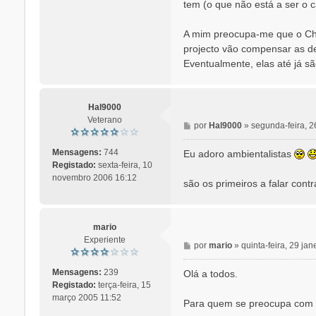
tem (o que não está a ser o c
A mim preocupa-me que o Cho
projecto vão compensar as d
Eventualmente, elas até já s
Hal9000
Veterano
M
por
Hal9000
»
segunda-feira, 2
e
n
Mensagens:
744
Eu adoro ambientalistas
s
Registado:
sexta-feira, 10
a
novembro 2006 16:12
são os primeiros a falar cont
g
e
m
mario
Experiente
M
por
mario
»
quinta-feira, 29 ja
e
n
Mensagens:
239
Olá a todos.
s
Registado:
terça-feira, 15
a
março 2005 11:52
Para quem se preocupa com o 
g