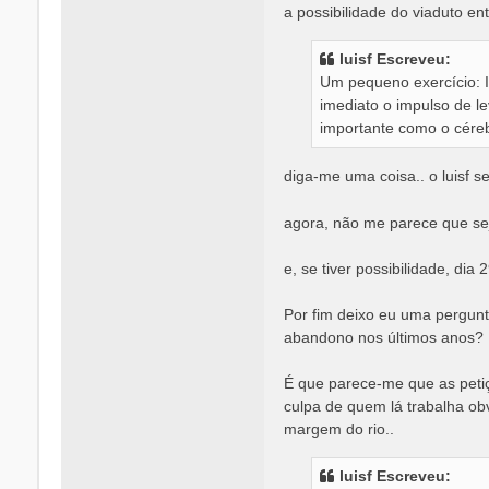
a possibilidade do viaduto e
luisf Escreveu:
Um pequeno exercício: 
imediato o impulso de le
importante como o céreb
diga-me uma coisa.. o luisf 
agora, não me parece que sej
e, se tiver possibilidade, dia
Por fim deixo eu uma pergun
abandono nos últimos anos?
É que parece-me que as peti
culpa de quem lá trabalha ob
margem do rio..
luisf Escreveu: