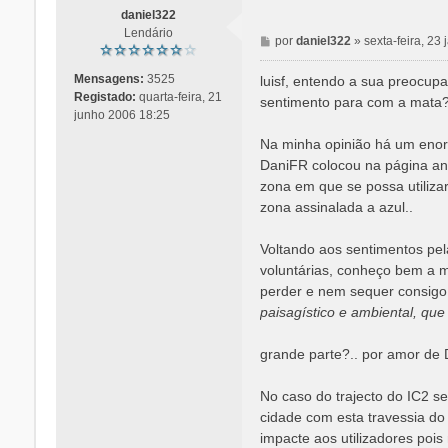
daniel322
Lendário
M
por
daniel322
»
sexta-feira, 23
e
n
Mensagens:
3525
luisf, entendo a sua preocup
s
Registado:
quarta-feira, 21
sentimento para com a mata
a
junho 2006 18:25
g
Na minha opinião há um enorm
e
DaniFR colocou na página ant
m
zona em que se possa utilizar
zona assinalada a azul..
Voltando aos sentimentos pela 
voluntárias, conheço bem a m
perder e nem sequer consigo 
paisagístico e ambiental, que
grande parte?.. por amor de 
No caso do trajecto do IC2 s
cidade com esta travessia do
impacte aos utilizadores poi