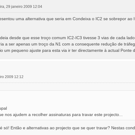
eira, 29 janeiro 2009 12:04
sentou uma alternativa que seria em Condeixa o IC2 se sobrepor ao IC
deia desde que esse troço comum IC2-IC3 tivesse 3 vias de cada lado.
ria a ser apenas um troço da N1 com a consequente redução de tráfe
o um pequeno ajuste para esta via ir ter directamente à actual Ponte d
eiro 2009 12:12
upal
ue nos ajudem a recolher assinaturas para travar este projecto...
 é só! Então e alternativas ao projecto que se quer travar? Nestas co