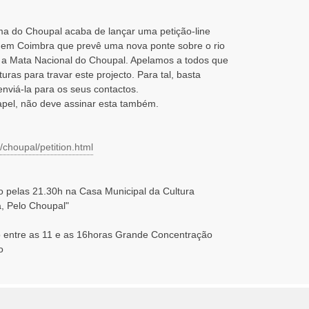
ma do Choupal acaba de lançar uma petição-line
2 em Coimbra que prevê uma nova ponte sobre o rio
a Mata Nacional do Choupal. Apelamos a todos que
uras para travar este projecto. Para tal, basta
enviá-la para os seus contactos.
apel, não deve assinar esta também.
/choupal/petition.html
ro pelas 21.30h na Casa Municipal da Cultura
, Pelo Choupal"
o entre as 11 e as 16horas Grande Concentração
o