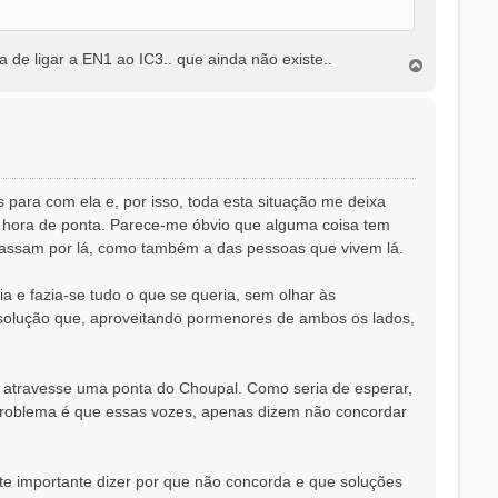
a de ligar a EN1 ao IC3.. que ainda não existe..
T
o
p
o
para com ela e, por isso, toda esta situação me deixa
m hora de ponta. Parece-me óbvio que alguma coisa tem
 passam por lá, como também a das pessoas que vivem lá.
ia e fazia-se tudo o que se queria, sem olhar às
a solução que, aproveitando pormenores de ambos os lados,
to atravesse uma ponta do Choupal. Como seria de esperar,
 problema é que essas vozes, apenas dizem não concordar
te importante dizer por que não concorda e que soluções