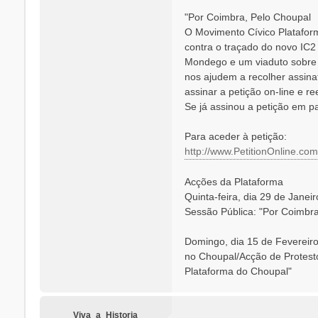
e
"Por Coimbra, Pelo Choupal
m
O Movimento Cívico Platafor
contra o traçado do novo IC
Mondego e um viaduto sobre 
nos ajudem a recolher assinat
assinar a petição on-line e re
Se já assinou a petição em p
Para aceder à petição:
http://www.PetitionOnline.com
Acções da Plataforma
Quinta-feira, dia 29 de Janei
Sessão Pública: "Por Coimbra
Domingo, dia 15 de Fevereir
no Choupal/Acção de Protest
Plataforma do Choupal"
Viva_a_Historia