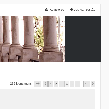
Registe-se
Desligar Sessão
Página
4
De
16
1
2
3
4
5
6
16
Anterior
Próxim
232 Mensagens
...