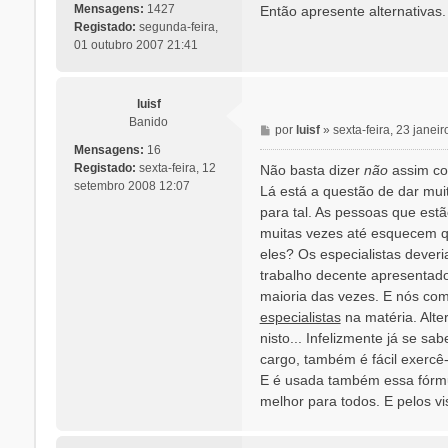
n
Mensagens:
1427
Então apresente alternativas
s
Registado:
segunda-feira,
a
01 outubro 2007 21:41
g
e
m
luisf
Banido
M
por
luisf
»
sexta-feira, 23 janei
e
Mensagens:
16
n
Registado:
sexta-feira, 12
Não basta dizer
não
assim co
s
setembro 2008 12:07
Lá está a questão de dar mui
a
para tal. As pessoas que estã
g
muitas vezes até esquecem q
e
eles? Os especialistas dever
m
trabalho decente apresentado
maioria das vezes. E nós co
especialistas
na matéria. Alte
nisto... Infelizmente já se 
cargo, também é fácil exercê
E é usada também essa fórmu
melhor para todos. E pelos vi