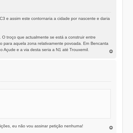
3 e assim este contornaria a cidade por nascente e daria
 O troço que actualmente se está a construir entre
go para aquela zona relativamente povoada. Em Bencanta
o Açude e a via desta seria a N1 até Trouxemil.
T
o
p
o
ndições, eu não vou assinar petição nenhuma!
T
o