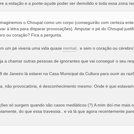
ntre a estação e a ponte-açude poder ser demolido e toda essa zona re
Imaginemos o Choupal como um corpo (conseguirão com certeza enten
var à letra para disparar provocações). Amputar o pé do Choupal justif
ro ou coração? Fica a pergunta.
sem um pé viveria uma vida quase
normal
.. e sem o coração ou cérebro
a a chamar outras pessoas de ignorantes que vai conseguir o seu respe
 29 de Janeiro lá estarei na Casa Municipal da Cultura para ouvir as raz
ta, não provocatória, é desconhecimento mesmo: Onde é que estavam 
ções só surgem quando são casos mediáticos (?) A mim doí-me mais o
viamente, do que essa travessia.. e vá lá que agora recentemente par