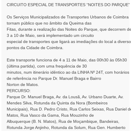
CIRCUITO ESPECIAL DE TRANSPORTES “NOITES DO PARQUE”
m
Os Serviços Municipalizados de Transportes Urbanos de Coimbra
tornam público que no âmbito da Queima das
Fitas, durante a realização das Noites do Parque, que decorrem d
3 a 10 de Maio, será implementado um circuito
especial de transportes que ligará as imediações do local a divers
pontos da Cidade de Coimbra.
Este transporte funciona de 4 a 11 de Maio, das 00h30 às 05h30
(última partida), com uma frequência de 30
minutos, num itinerário idêntico ao da LINHA Nº 24T, com horários
de referência no Parque Dr. Manuel Braga e Bairro
Norton de Matos.
PERCURSO:
Parque Dr. Manuel Braga, Av. da Lousã, Av. Urbano Duarte, Av.
Mendes Silva, Rotunda da Quinta da Nora (Bombeiros
Municipais), Rua D. Pedro Cristo, Rua Carlos Seixas, Rua Daniel d
Matos, Rua Vasco da Gama, Rua Mouzinho de
Albuquerque (B. N. Matos), Rua de Moçambique, Bandeiras,
Rotunda Jorge Anjinho, Rotunda da Solum, Rua Gen. Humberto