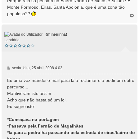
Porque raio só pensam no Bairro Norton de Matos e Solum? E
Monte Formoso, Eiras, Santa Apolónia, que é uma zona tão
populosa??
T
o
p
o
{mineirinha}
Lendário
M
sexta-feira, 25 abril 2008 4:03
e
n
Eu uma vez mandei e-mail para lá a reclamar e a pedir um outro
s
percurso...
a
Mantiveram isto assim...
g
Acho que não basta só um lol.
e
Eu sugiro isto:
m
*Começava na portagem
*Passava pela Fernão de Magalhães
*Ia para a pedrulha passando pela estrada de eiras/bairro do
brinca