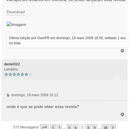
a
g
Download
e
m
Última edição por
DaniFR
em domingo, 18 maio 2008 18:56, editado 1 vez
no total.
T
o
p
o
daniel322
Lendário
M
domingo, 18 maio 2008 16:12
e
n
onde é que se pode obter essa revista?
s
T
a
o
g
p
e
Página
7
De
38
1
5
6
7
8
9
38
Anterior
Próxi
570 Mensagens
...
...
o