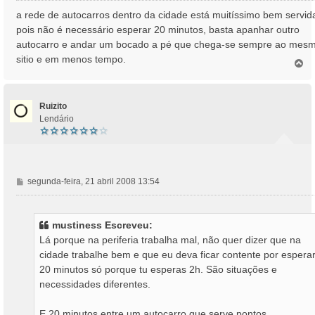
n
a rede de autocarros dentro da cidade está muitíssimo bem servid
s
pois não é necessário esperar 20 minutos, basta apanhar outro
a
autocarro e andar um bocado a pé que chega-se sempre ao mes
g
sitio e em menos tempo.
e
T
o
m
p
o
Ruizito
Lendário
M
segunda-feira, 21 abril 2008 13:54
e
n
s
mustiness Escreveu:
a
Lá porque na periferia trabalha mal, não quer dizer que na
g
cidade trabalhe bem e que eu deva ficar contente por espera
e
20 minutos só porque tu esperas 2h. São situações e
m
necessidades diferentes.
E 20 minutos entre um autocarro que serve pontos