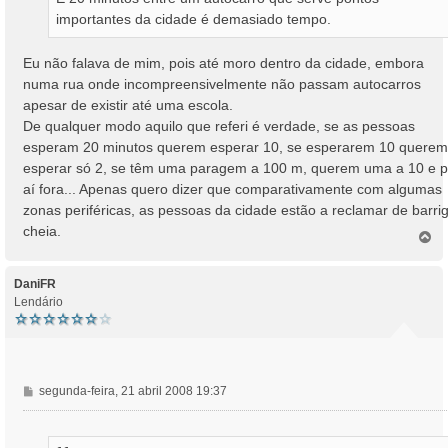
importantes da cidade é demasiado tempo.
Eu não falava de mim, pois até moro dentro da cidade, embora
numa rua onde incompreensivelmente não passam autocarros
apesar de existir até uma escola.
De qualquer modo aquilo que referi é verdade, se as pessoas
esperam 20 minutos querem esperar 10, se esperarem 10 querem
esperar só 2, se têm uma paragem a 100 m, querem uma a 10 e p
aí fora... Apenas quero dizer que comparativamente com algumas
zonas periféricas, as pessoas da cidade estão a reclamar de barri
cheia.
T
o
p
o
DaniFR
Lendário
M
segunda-feira, 21 abril 2008 19:37
e
n
s