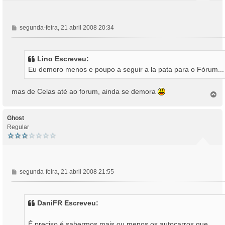
M
segunda-feira, 21 abril 2008 20:34
e
n
s
Lino Escreveu:
a
Eu demoro menos e poupo a seguir a la pata para o Fórum...
g
e
m
mas de Celas até ao forum, ainda se demora
T
o
p
o
Ghost
Regular
M
segunda-feira, 21 abril 2008 21:55
e
n
s
DaniFR Escreveu:
a
g
É preciso é sabermos mais ou menos os autocarros que