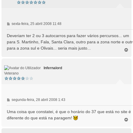
M
sexta-feira, 25 abril 2008 11:48
e
n
Deveriam ter 2 ou 3 autocarros para fazer vários percursos... um
s
para S. Martinho, Fala, Santa Clara, outro para a zona norte e out
a
para a zona sul e Olivais... seria mais justo...
T
g
o
e
p
m
o
Infernalord
Veterano
M
segunda-feira, 28 abril 2008 1:43
e
n
Uma coisa que constatei, é que o horário do 37 que está no site é
s
diferente do que está na paragem!
T
a
o
g
p
e