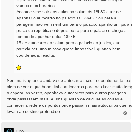
e
vamos e os horarios.
m
Acontece-me sair das aulas na solum ás 18h30 e ter de
apanhar o autocarro no palacio ás 18h45. Vou para a
paragem, nao vem nenhum para o palacio, apanho um para 
praça da republica e depois outro para o palacio e chego a
tempo de apanhar o das 18h45.
15 de autocarro da solum para o palacio da justiça, que
parecia ser uma missao quase impossivel, quando bem
coordenada, resulta.
Nem mais, quando andava de autocarro mais frequentemente, pa
alem de ver a que horas tinha autocarros para nao ficar muito tem
a espera,.as vezes, apanhava autocarros para outras paragens
onde passassem mais, é uma questão de calcular as coisas e
conhecer a rede e os pontos onde passam mais autocarros que n
levam ao destino pretendido.
T
o
p
o
Lino