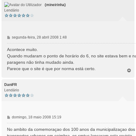
o
m
{mineirinha}
Lendário
M
segunda-feira, 28 abril 2008 1:48
e
n
Acontece muito.
s
Quando mudaram o ponto de horário do 6, no site estava bem e n
a
paragens não tinha mudado ainda.
g
Parece que o site é que por norma está certo.
e
T
o
m
p
o
DaniFR
Lendário
M
domingo, 18 maio 2008 15:19
e
n
No ambito da comemoraçao dos 100 anos da municipalizaçao dos
s
transportes urbanos em coimbra, os smtuc lançaram esta revista.