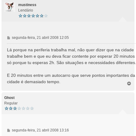
mustiness
Lendário
M
segunda-feira, 21 abril 2008 12:05
e
n
Lá porque na periferia trabalha mal, não quer dizer que na cidade
s
trabalhe bem e que eu deva ficar contente por esperar 20 minutos
a
só porque tu esperas 2h. São situações e necessidades diferentes
g
e
E 20 minutos entre um autocarro que serve pontos importantes da
m
cidade é demasiado tempo.
T
o
p
o
Ghost
Regular
M
segunda-feira, 21 abril 2008 13:16
e