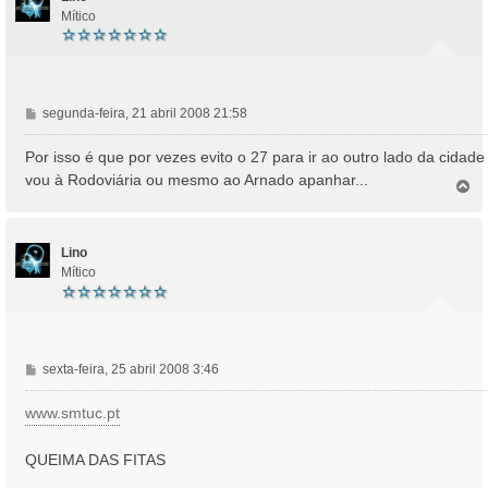
Mítico
M
segunda-feira, 21 abril 2008 21:58
e
n
Por isso é que por vezes evito o 27 para ir ao outro lado da cidade
s
vou à Rodoviária ou mesmo ao Arnado apanhar...
T
a
o
g
p
e
o
m
Lino
Mítico
M
sexta-feira, 25 abril 2008 3:46
e
n
www.smtuc.pt
s
a
QUEIMA DAS FITAS
g
e