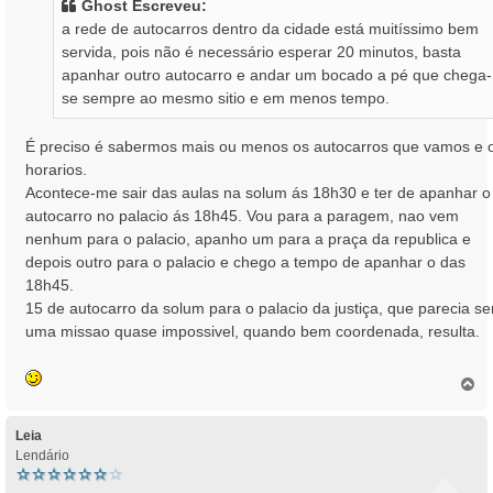
Ghost Escreveu:
a
a rede de autocarros dentro da cidade está muitíssimo bem
g
servida, pois não é necessário esperar 20 minutos, basta
e
apanhar outro autocarro e andar um bocado a pé que chega-
m
se sempre ao mesmo sitio e em menos tempo.
É preciso é sabermos mais ou menos os autocarros que vamos e 
horarios.
Acontece-me sair das aulas na solum ás 18h30 e ter de apanhar o
autocarro no palacio ás 18h45. Vou para a paragem, nao vem
nenhum para o palacio, apanho um para a praça da republica e
depois outro para o palacio e chego a tempo de apanhar o das
18h45.
15 de autocarro da solum para o palacio da justiça, que parecia se
uma missao quase impossivel, quando bem coordenada, resulta.
T
o
p
o
Leia
Lendário