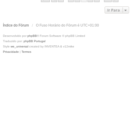
m
Ir Para
Índice do Fórum
O Fuso Horário do Fórum é
UTC+01:00
Desenvolvido por
phpBB
® Forum Software © phpBB Limited
Traduzido por:
phpBB Portugal
Style
we_universal
created by INVENTEA & v12mike
Privacidade
|
Termos