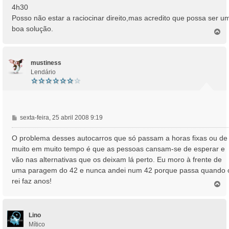
4h30
Posso não estar a raciocinar direito,mas acredito que possa ser u
boa solução.
T
o
p
o
mustiness
Lendário
M
sexta-feira, 25 abril 2008 9:19
e
n
O problema desses autocarros que só passam a horas fixas ou de
s
muito em muito tempo é que as pessoas cansam-se de esperar e
a
vão nas alternativas que os deixam lá perto. Eu moro à frente de
g
uma paragem do 42 e nunca andei num 42 porque passa quando 
e
rei faz anos!
m
T
o
p
o
Lino
Mítico