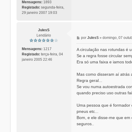
Mensagens:
1893
Registado:
segunda-feira,
29 janeiro 2007 19:03
JulesS
Lendário
M
por
JulesS
»
domingo, 07 outu
e
n
Mensagens:
1217
A circulação nas rotundas é 
s
Registado:
terça-feira, 04
Se a regra fosse circular sem
a
janeiro 2005 22:46
Era só uma faixa e iamos tod
g
e
Mas como disseram aí atrás a 
m
Regra geral...
Se vou numa autoestrada com 
quando preciso uso outras fai
Uma pessoa que é formador de
pneus etc...
Bom, e ele disse-me que em ca
seguros..