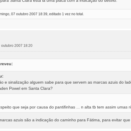
para Santa Clara está lá uma placa com a indicaçao do desvio.
ngo, 07 outubro 2007 18:39, editado 1 vez no total.
 outubro 2007 18:20
reveu:
u:
ão e sinalização alguem sabe para que servem as marcas azuis do la
aden Powel em Santa Clara?
eito que seja por causa do pantifinhas ... n alta tb tem assim umas ri
marcas azuis são a indicação do caminho para Fátima, para evitar que