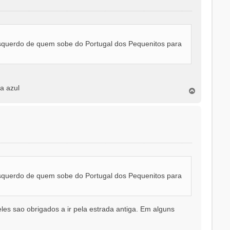
esquerdo de quem sobe do Portugal dos Pequenitos para
a azul
T
o
p
o
esquerdo de quem sobe do Portugal dos Pequenitos para
es sao obrigados a ir pela estrada antiga. Em alguns