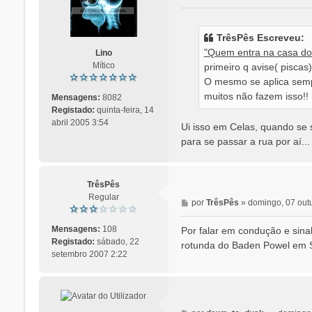
e
n
s
TrêsPês Escreveu:
a
"Quem entra na casa dos
Lino
g
Mítico
primeiro q avise( pisca
e
O mesmo se aplica sempr
m
muitos não fazem isso!!
Mensagens:
8082
Registado:
quinta-feira, 14
abril 2005 3:54
Ui isso em Celas, quando se 
para se passar a rua por aí...
TrêsPês
Regular
M
por
TrêsPês
»
domingo, 07 out
e
n
Mensagens:
108
Por falar em condução e sin
s
Registado:
sábado, 22
rotunda do Baden Powel em 
a
setembro 2007 2:22
g
e
m