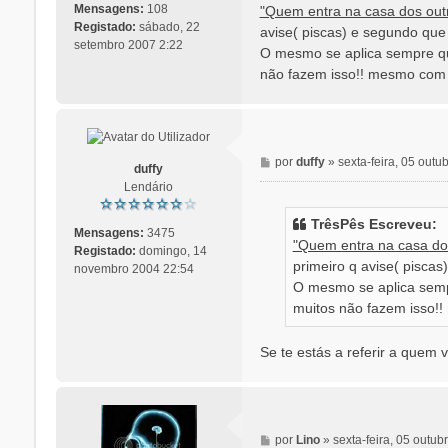
n
Mensagens:
108
"Quem entra na casa dos out
s
Registado:
sábado, 22
avise( piscas) e segundo que
a
setembro 2007 2:22
O mesmo se aplica sempre que
g
não fazem isso!! mesmo com 
e
m
M
por
duffy
»
sexta-feira, 05 outu
duffy
e
Lendário
n
s
TrêsPês Escreveu:
a
Mensagens:
3475
"Quem entra na casa dos
g
Registado:
domingo, 14
primeiro q avise( pisca
e
novembro 2004 22:54
O mesmo se aplica sempr
m
muitos não fazem isso!!
Se te estás a referir a quem 
M
por
Lino
»
sexta-feira, 05 outu