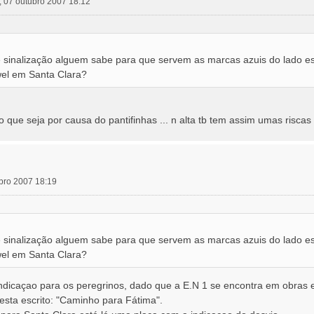
 07 outubro 2007 18:12
e sinalização alguem sabe para que servem as marcas azuis do lado 
el em Santa Clara?
que seja por causa do pantifinhas ... n alta tb tem assim umas riscas 
bro 2007 18:19
e sinalização alguem sabe para que servem as marcas azuis do lado 
el em Santa Clara?
ndicaçao para os peregrinos, dado que a E.N 1 se encontra em obras el
esta escrito: "Caminho para Fátima".