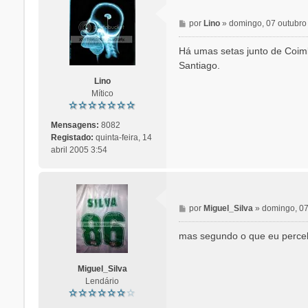
M
por
Lino
»
domingo, 07 outubro
e
n
Há umas setas junto de Coim
s
Santiago.
a
Lino
g
Mítico
e
m
Mensagens:
8082
Registado:
quinta-feira, 14
abril 2005 3:54
M
por
Miguel_Silva
»
domingo, 07
e
n
mas segundo o que eu percebo 
s
a
Miguel_Silva
g
Lendário
e
m