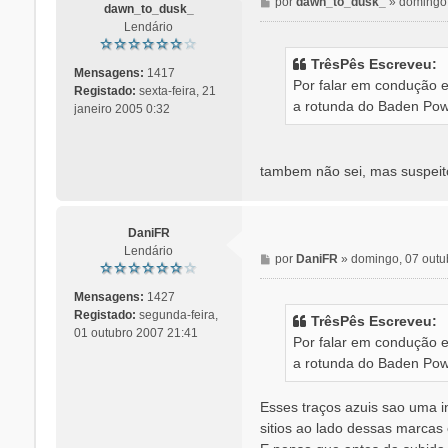
M
por
dawn_to_dusk_
»
domingo,
dawn_to_dusk_
e
Lendário
n
s
TrêsPês Escreveu:
a
Mensagens:
1417
Por falar em condução 
g
Registado:
sexta-feira, 21
a rotunda do Baden Pow
e
janeiro 2005 0:32
m
tambem não sei, mas suspeito 
DaniFR
Lendário
M
por
DaniFR
»
domingo, 07 outu
e
n
Mensagens:
1427
s
Registado:
segunda-feira,
TrêsPês Escreveu:
a
01 outubro 2007 21:41
Por falar em condução 
g
a rotunda do Baden Pow
e
m
Esses traços azuis sao uma i
sitios ao lado dessas marcas 