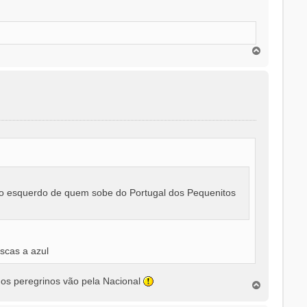
T
o
p
o
do esquerdo de quem sobe do Portugal dos Pequenitos
scas a azul
 os peregrinos vão pela Nacional
T
o
p