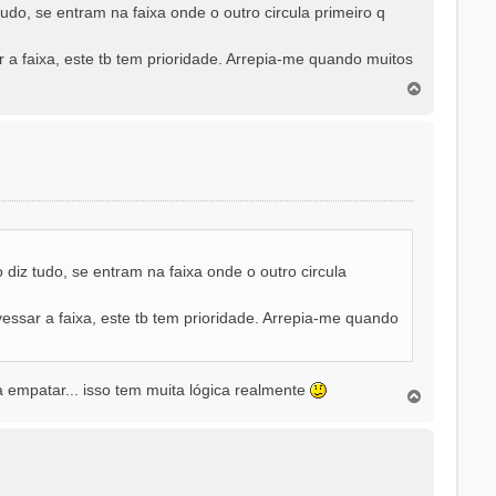
tudo, se entram na faixa onde o outro circula primeiro q
 faixa, este tb tem prioridade. Arrepia-me quando muitos
T
o
p
o
o diz tudo, se entram na faixa onde o outro circula
sar a faixa, este tb tem prioridade. Arrepia-me quando
a empatar... isso tem muita lógica realmente
T
o
p
o