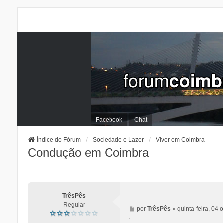
Facebook
Chat
Índice do Fórum
Sociedade e Lazer
Viver em Coimbra
Condução em Coimbra
TrêsPês
Regular
M
por
TrêsPês
»
quinta-feira, 04
e