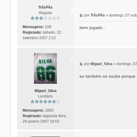
TrêsPês
Regular
M
por
TrêsPês
»
domingo, 07 out
e
n
Mensagens:
108
bem jogado...
s
Registado:
sábado, 22
a
setembro 2007 2:22
g
e
m
M
por
Miguel_Silva
»
domingo, 07
e
n
eu também só soube porque um
s
a
Miguel_Silva
g
Lendário
e
m
Mensagens:
1893
Registado:
segunda-feira,
29 janeiro 2007 19:03