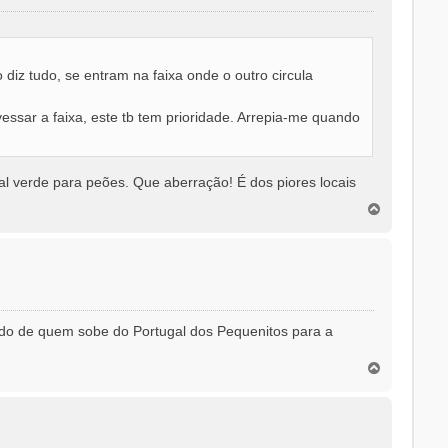
o diz tudo, se entram na faixa onde o outro circula
sar a faixa, este tb tem prioridade. Arrepia-me quando
al verde para peões. Que aberração! É dos piores locais
T
o
p
o
rdo de quem sobe do Portugal dos Pequenitos para a
T
o
p
o