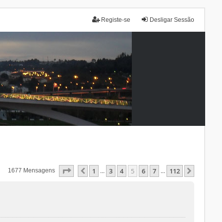
Registe-se
Desligar Sessão
Página
5
De
112
1
3
4
5
6
7
112
Anterior
Próxim
1677 Mensagens
...
...