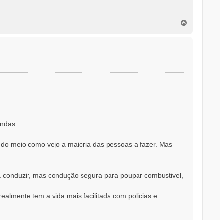
T
o
p
o
undas.
 do meio como vejo a maioria das pessoas a fazer. Mas
a conduzir, mas condução segura para poupar combustivel,
ealmente tem a vida mais facilitada com policias e