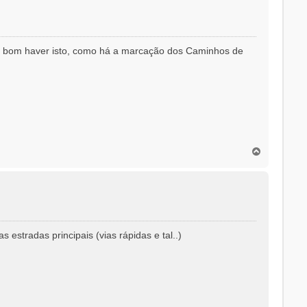
é bom haver isto, como há a marcação dos Caminhos de
T
o
p
o
estradas principais (vias rápidas e tal..)