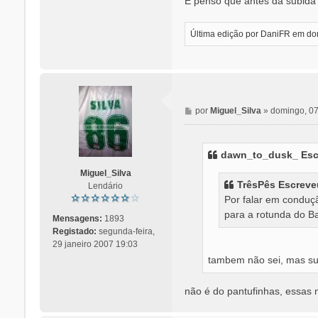
E penso que antes da subida 
Última edição por
DaniFR
em domi
M
por
Miguel_Silva
»
domingo, 07
e
n
s
dawn_to_dusk_ Esc
a
Miguel_Silva
g
TrêsPês Escreve
Lendário
e
Por falar em conduç
m
para a rotunda do B
Mensagens:
1893
Registado:
segunda-feira,
29 janeiro 2007 19:03
tambem não sei, mas susp
não é do pantufinhas, essas 