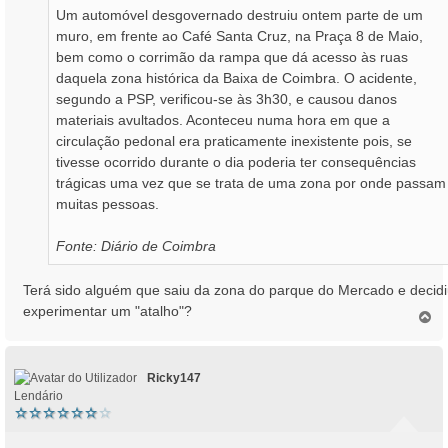
Um automóvel desgovernado destruiu ontem parte de um
muro, em frente ao Café Santa Cruz, na Praça 8 de Maio,
bem como o corrimão da rampa que dá acesso às ruas
daquela zona histórica da Baixa de Coimbra. O acidente,
segundo a PSP, verificou-se às 3h30, e causou danos
materiais avultados. Aconteceu numa hora em que a
circulação pedonal era praticamente inexistente pois, se
tivesse ocorrido durante o dia poderia ter consequências
trágicas uma vez que se trata de uma zona por onde passam
muitas pessoas.
Fonte: Diário de Coimbra
Terá sido alguém que saiu da zona do parque do Mercado e decid
experimentar um "atalho"?
T
o
p
o
Ricky147
Lendário