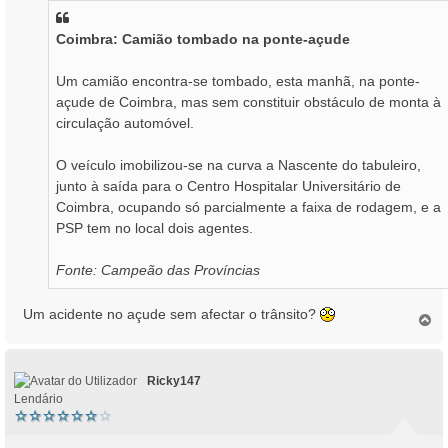
s
a
Coimbra: Camião tombado na ponte-açude
g
e
m
Um camião encontra-se tombado, esta manhã, na ponte-
açude de Coimbra, mas sem constituir obstáculo de monta à
circulação automóvel.
O veículo imobilizou-se na curva a Nascente do tabuleiro,
junto à saída para o Centro Hospitalar Universitário de
Coimbra, ocupando só parcialmente a faixa de rodagem, e a
PSP tem no local dois agentes.
Fonte: Campeão das Províncias
Um acidente no açude sem afectar o trânsito?
T
o
p
o
Ricky147
Lendário