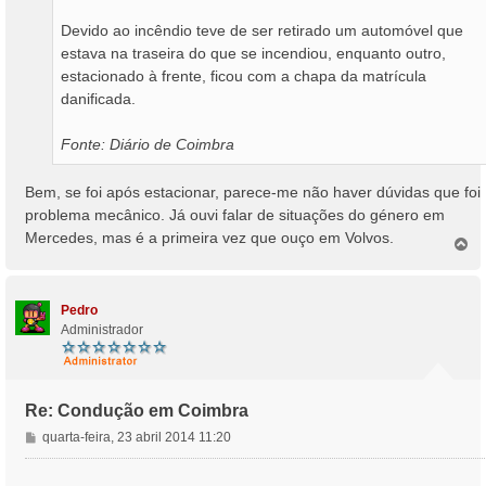
Devido ao incêndio teve de ser retirado um automóvel que
estava na traseira do que se incendiou, enquanto outro,
estacionado à frente, ficou com a chapa da matrícula
danificada.
Fonte: Diário de Coimbra
Bem, se foi após estacionar, parece-me não haver dúvidas que foi
problema mecânico. Já ouvi falar de situações do género em
Mercedes, mas é a primeira vez que ouço em Volvos.
T
o
p
o
Pedro
Administrador
Re: Condução em Coimbra
M
quarta-feira, 23 abril 2014 11:20
e
n