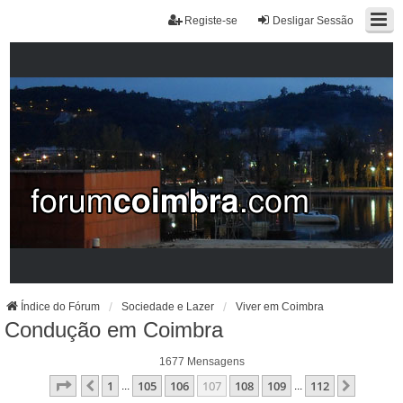
Registe-se
Desligar Sessão
Índice do Fórum
Sociedade e Lazer
Viver em Coimbra
Condução em Coimbra
1677 Mensagens
Página
107
De
112
1
105
106
107
108
109
112
Anterior
Próxim
...
...