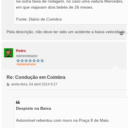
na outra faixa de rodagem, no caso uma viatura Mercedes,
em que viajavam dois bebés de 26 meses.
Fonte: Diário de Coimbra
Pela descrição, não deve ter sido um acidente a baixa velocidade..
T
o
p
o
Pedro
Administrador
Re: Condução em Coimbra
M
sexta-feira, 04 abril 2014 9:27
e
n
s
a
Despiste na Baixa
g
e
m
Automóvel rebentou com muro na Praça 8 de Maio.