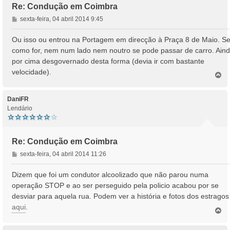
Re: Condução em Coimbra
M
sexta-feira, 04 abril 2014 9:45
e
n
Ou isso ou entrou na Portagem em direcção à Praça 8 de Maio. Se
s
como for, nem num lado nem noutro se pode passar de carro. Ain
a
por cima desgovernado desta forma (devia ir com bastante
g
velocidade).
e
T
o
m
p
o
DaniFR
Lendário
Re: Condução em Coimbra
M
sexta-feira, 04 abril 2014 11:26
e
n
Dizem que foi um condutor alcoolizado que não parou numa
s
operação STOP e ao ser perseguido pela policio acabou por se
a
desviar para aquela rua. Podem ver a história e fotos dos estragos
g
aqui
.
e
T
o
m
p