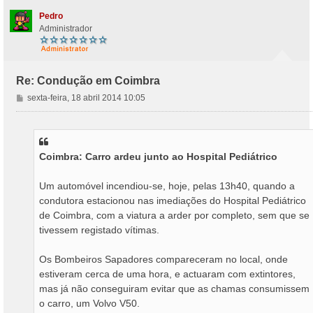
o
Pedro
Administrador
Re: Condução em Coimbra
M
sexta-feira, 18 abril 2014 10:05
e
n
s
a
Coimbra: Carro ardeu junto ao Hospital Pediátrico
g
e
m
Um automóvel incendiou-se, hoje, pelas 13h40, quando a
condutora estacionou nas imediações do Hospital Pediátrico
de Coimbra, com a viatura a arder por completo, sem que se
tivessem registado vítimas.
Os Bombeiros Sapadores compareceram no local, onde
estiveram cerca de uma hora, e actuaram com extintores,
mas já não conseguiram evitar que as chamas consumissem
o carro, um Volvo V50.