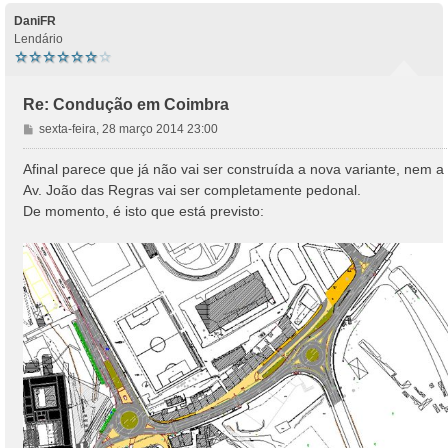
DaniFR
Lendário
Re: Condução em Coimbra
M
sexta-feira, 28 março 2014 23:00
e
n
Afinal parece que já não vai ser construída a nova variante, nem a
s
Av. João das Regras vai ser completamente pedonal.
a
De momento, é isto que está previsto:
g
e
m