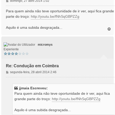
M
domingo, 27 abril 2014 1:02
e
n
Para quem ainda não teve oportunidade de ir ver, aqui fica grande
s
parte do troço:
http://youtu.be/fNhSqGBPZZg
a
g
Aquilo é uma subida desgraçada...
e
T
o
m
p
o
micromys
Experiente
Re: Condução em Coimbra
M
segunda-feira, 28 abril 2014 2:46
e
n
s
jjmaia Escreveu:
a
Para quem ainda não teve oportunidade de ir ver, aqui fica
g
grande parte do troço:
http://youtu.be/fNhSqGBPZZg
e
m
Aquilo é uma subida desgraçada...