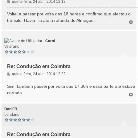
M
quinta-feira, 24 abril 2014 12:18
e
n
Voltei a passar por volta das 18 horas e confirmo que afectou o
s
trânsito. Havia fila até à rotunda do Almegue.
T
a
o
g
p
e
o
m
Carol
Veterano
Re: Condução em Coimbra
M
quinta-feira, 24 abril 2014 12:22
e
n
Sim, também passei por volta das 17.30h e essa parte até estava
s
cortada
T
a
o
g
p
e
o
DaniFR
m
Lendário
Re: Condução em Coimbra