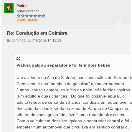
o
Pedro
Administrador
Re: Condução em Coimbra
M
domingo, 30 março 2014 11:19
e
n
s
a
Viatura galgou separador e foi ferir dois bebés
g
e
m
Um acidente no Alto de S. João, nas imediações do Parque d
Campismo e das “bombas de gasolina” do supermercado
Jumbo, causou ontem, ao início da noite, três feridos ligeiros
(um adulto e duas crianças). Do que foi possível apurar, o
adulto ferido, de cerca de 70 anos, conduzia um automóvel n
direcção da cidade, vindo da zona do Parque de Campismo,
não tendo conseguido “desfazer” uma rotunda ali existente.
Com o veículo em despiste, galgou o separador central e foi
embater num automóvel que circulava em sentido contrário,