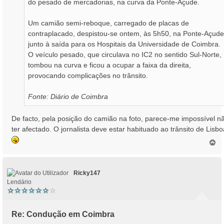
do pesado de mercadorias, na curva da Ponte-Açude.
Um camião semi-reboque, carregado de placas de
contraplacado, despistou-se ontem, às 5h50, na Ponte-Açude
junto à saída para os Hospitais da Universidade de Coimbra.
O veículo pesado, que circulava no IC2 no sentido Sul-Norte,
tombou na curva e ficou a ocupar a faixa da direita,
provocando complicações no trânsito.
Fonte: Diário de Coimbra
De facto, pela posição do camião na foto, parece-me impossível n
ter afectado. O jornalista deve estar habituado ao trânsito de Lisbo
T
o
p
o
Ricky147
Lendário
Re: Condução em Coimbra