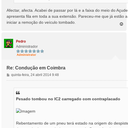
Afectar, afecta. Acabei de passar por lá e a faixa do meio do Açude
apresenta fila em toda a sua extensão. Pareceu-me que já estão a
iniciar a remoção do veículo tombado.
T
o
p
o
Pedro
Administrador
Re: Condução em Coimbra
M
quinta-feira, 24 abril 2014 9:48
e
n
s
a
Pesado tombou no IC2 carregado com contraplacado
g
e
m
Rebentamento de um pneu terá estado na origem do despist