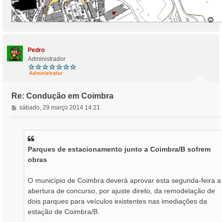
T
o
p
o
Pedro
Administrador
Re: Condução em Coimbra
M
sábado, 29 março 2014 14:21
e
n
s
a
Parques de estacionamento junto a Coimbra/B sofrem
g
obras
e
m
O município de Coimbra deverá aprovar esta segunda-feira a
abertura de concurso, por ajuste direto, da remodelação de
dois parques para veículos existentes nas imediações da
estação de Coimbra/B.