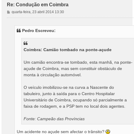
Re: Condução em Coimbra
M
quarta-feira, 23 abril 2014 13:30
e
n
s
Pedro Escreveu:
a
g
e
m
Coimbra: Camião tombado na ponte-açude
Um camião encontra-se tombado, esta manhã, na ponte-
açude de Coimbra, mas sem constituir obstáculo de
monta à circulação automóvel.
O veículo imobilizou-se na curva a Nascente do
tabuleiro, junto à saída para o Centro Hospitalar
Universitário de Coimbra, ocupando só parcialmente a
faixa de rodagem, e a PSP tem no local dois agentes.
Fonte: Campeão das Províncias
Um acidente no açude sem afectar o trânsito?