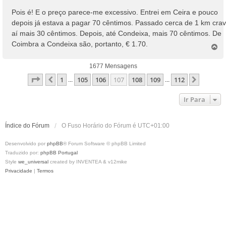
Pois é! E o preço parece-me excessivo. Entrei em Ceira e pouco
depois já estava a pagar 70 cêntimos. Passado cerca de 1 km cra
aí mais 30 cêntimos. Depois, até Condeixa, mais 70 cêntimos. De
Coimbra a Condeixa são, portanto, € 1.70.
T
o
p
1677 Mensagens
o
Página
107
De
112
1
105
106
107
108
109
112
Anterior
Próxim
...
...
Ir Para
Índice do Fórum
O Fuso Horário do Fórum é
UTC+01:00
Desenvolvido por
phpBB
® Forum Software © phpBB Limited
Traduzido por:
phpBB Portugal
Style
we_universal
created by INVENTEA & v12mike
Privacidade
|
Termos