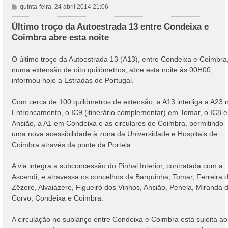
M
quinta-feira, 24 abril 2014 21:06
e
n
Último troço da Autoestrada 13 entre Condeixa e
s
Coimbra abre esta noite
a
g
O último troço da Autoestrada 13 (A13), entre Condeixa e Coimbra
e
numa extensão de oito quilómetros, abre esta noite às 00H00,
m
informou hoje a Estradas de Portugal.
Com cerca de 100 quilómetros de extensão, a A13 interliga a A23 
Entroncamento, o IC9 (itinerário complementar) em Tomar, o IC8 
Ansião, a A1 em Condeixa e as circulares de Coimbra, permitindo
uma nova acessibilidade à zona da Universidade e Hospitais de
Coimbra através da ponte da Portela.
A via integra a subconcessão do Pinhal Interior, contratada com a
Ascendi, e atravessa os concelhos da Barquinha, Tomar, Ferreira 
Zêzere, Alvaiázere, Figueiró dos Vinhos, Ansião, Penela, Miranda 
Corvo, Condeixa e Coimbra.
A circulação no sublanço entre Condeixa e Coimbra está sujeita ao