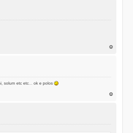
o
T
o
p
o
, solum etc etc... ok e polos
T
o
p
o