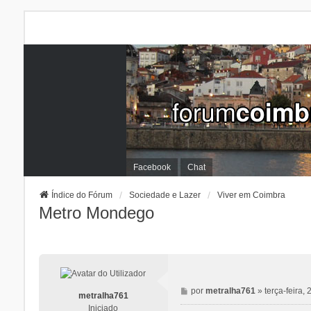
Facebook
Chat
Índice do Fórum
Sociedade e Lazer
Viver em Coimbra
Metro Mondego
M
por
metralha761
»
terça-feira
metralha761
e
Iniciado