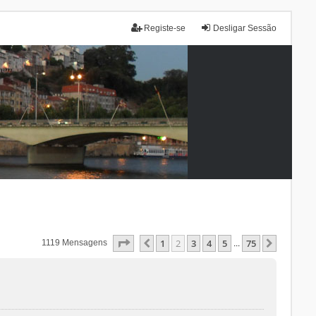
Registe-se
Desligar Sessão
Página
2
De
75
1
2
3
4
5
75
Anterior
Próxim
1119 Mensagens
...