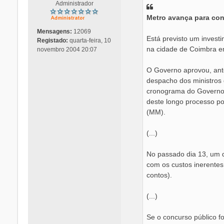
s
Administrador
a
Metro avança para co
g
e
Mensagens:
12069
m
Está previsto um investi
Registado:
quarta-feira, 10
na cidade de Coimbra 
novembro 2004 20:07
O Governo aprovou, ante
despacho dos ministros 
cronograma do Governo, 
deste longo processo po
(MM).
(...)
No passado dia 13, um d
com os custos inerentes
contos).
(...)
Se o concurso público f