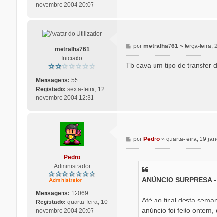
novembro 2004 20:07
M
por
metralha761
»
terça-feira
metralha761
e
Iniciado
n
Tb dava um tipo de transfer 
s
a
Mensagens:
55
g
Registado:
sexta-feira, 12
e
novembro 2004 12:31
m
M
por
Pedro
»
quarta-feira, 19 ja
e
n
Pedro
s
Administrador
a
ANÚNCIO SURPRESA - M
g
e
Mensagens:
12069
m
Até ao final desta sema
Registado:
quarta-feira, 10
anúncio foi feito ontem,
novembro 2004 20:07