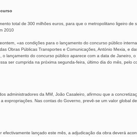
ncurso
mento total de 300 milhões euros, para que o metropolitano ligeiro de 
em 2010
ontem, «as condições para o lançamento do concurso público interna
das Obras Públicas Transportes e Comunicações, António Mexia, e das
o lançamento do concurso público aparece com a data de Janeiro, o q
ssa ser cumprida na próxima segunda-feira, último dia do mês, pelo
os administradores da MM, João Casaleiro, afirmou que a concretizaçã
 a expropriações. Nas contas do Governo, prevê-se um valor global de
or efectivamente lançado este mês, a adjudicação da obra deverá aco