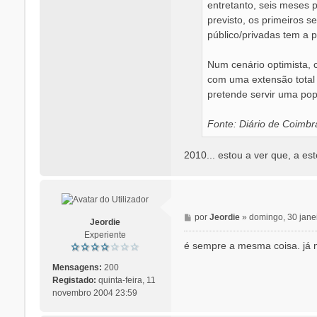
entretanto, seis meses 
previsto, os primeiros 
público/privadas tem a 
Num cenário optimista, 
com uma extensão total 
pretende servir uma pop
Fonte: Diário de Coimbr
2010... estou a ver que, a e
M
por
Jeordie
»
domingo, 30 jane
Jeordie
e
Experiente
n
é sempre a mesma coisa. já m
s
a
Mensagens:
200
g
Registado:
quinta-feira, 11
e
novembro 2004 23:59
m