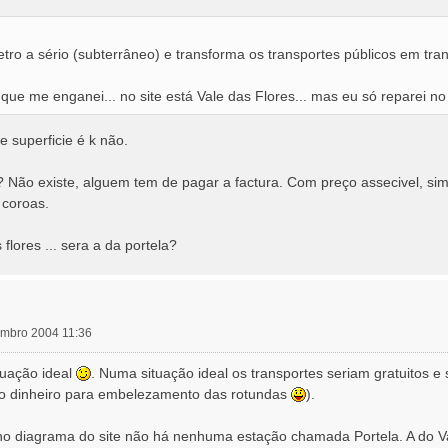
ro a sério (subterrâneo) e transforma os transportes públicos em tran
ue me enganei... no site está Vale das Flores... mas eu só reparei no
 superficie é k não.
s? Não existe, alguem tem de pagar a factura. Com preço assecivel, si
 coroas.
flores ... sera a da portela?
zembro 2004 11:36
tuação ideal
. Numa situação ideal os transportes seriam gratuitos 
o dinheiro para embelezamento das rotundas
).
 no diagrama do site não há nenhuma estação chamada Portela. A do 