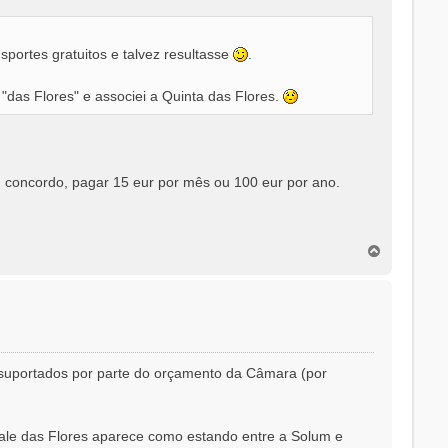
sportes gratuitos e talvez resultasse
.
 "das Flores" e associei a Quinta das Flores.
m concordo, pagar 15 eur por mês ou 100 eur por ano.
T
o
p
o
e suportados por parte do orçamento da Câmara (por
Vale das Flores aparece como estando entre a Solum e