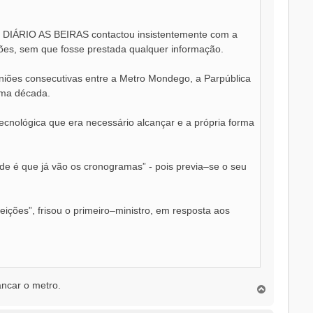
 DIÁRIO AS BEIRAS contactou insistentemente com a
es, sem que fosse prestada qualquer informação.
uniões consecutivas entre a Metro Mondego, a Parpública
uma década.
tecnológica que era necessário alcançar e a própria forma
nde é que já vão os cronogramas” - pois previa–se o seu
ções”, frisou o primeiro–ministro, em resposta aos
ancar o metro.
T
o
p