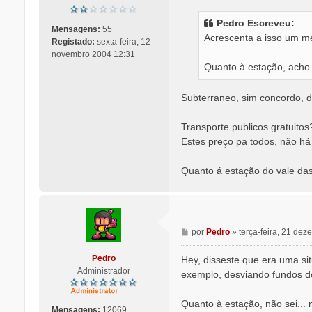
n
s
Pedro Escreveu:
a
Mensagens:
55
Acrescenta a isso um met
g
Registado:
sexta-feira, 12
e
novembro 2004 12:31
Quanto à estação, acho q
m
Subterraneo, sim concordo, de
Transporte publicos gratuito
Estes preço pa todos, não há
Quanto á estação do vale das 
M
por
Pedro
»
terça-feira, 21 de
e
n
Pedro
Hey, disseste que era uma si
s
Administrador
exemplo, desviando fundos d
a
g
Quanto à estação, não sei...
e
Mensagens:
12069