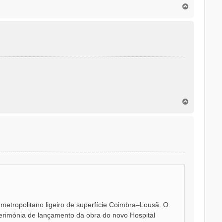
T
o
p
o
T
o
p
o
 metropolitano ligeiro de superfície Coimbra–Lousã. O
 cerimónia de lançamento da obra do novo Hospital