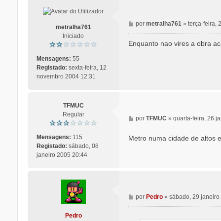
M
por
metralha761
»
terça-feira,
metralha761
e
Iniciado
n
Enquanto nao vires a obra ac
s
a
Mensagens:
55
g
Registado:
sexta-feira, 12
e
novembro 2004 12:31
m
TFMUC
Regular
M
por
TFMUC
»
quarta-feira, 26 
e
n
Mensagens:
115
Metro numa cidade de altos e 
s
Registado:
sábado, 08
a
janeiro 2005 20:44
g
e
m
M
por
Pedro
»
sábado, 29 janeiro
e
n
Pedro