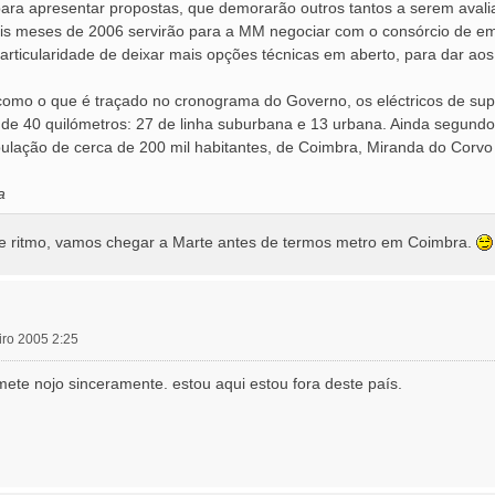
para apresentar propostas, que demorarão outros tantos a serem ava
seis meses de 2006 servirão para a MM negociar com o consórcio de e
particularidade de deixar mais opções técnicas em aberto, para dar a
como o que é traçado no cronograma do Governo, os eléctricos de sup
de 40 quilómetros: 27 de linha suburbana e 13 urbana. Ainda segund
ulação de cerca de 200 mil habitantes, de Coimbra, Miranda do Corvo
a
ste ritmo, vamos chegar a Marte antes de termos metro em Coimbra.
iro 2005 2:25
ete nojo sinceramente. estou aqui estou fora deste país.