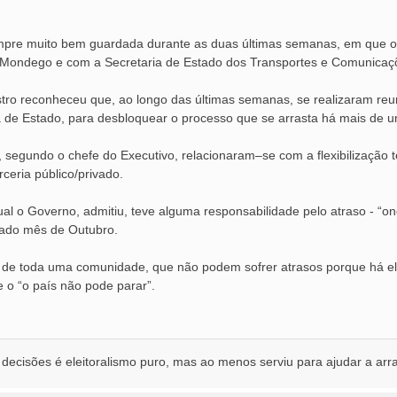
mpre muito bem guardada durante as duas últimas semanas, em que o
 Mondego e com a Secretaria de Estado dos Transportes e Comunicaçõ
stro reconheceu que, ao longo das últimas semanas, se realizaram re
ia de Estado, para desbloquear o processo que se arrasta há mais de 
, segundo o chefe do Executivo, relacionaram–se com a flexibilização 
ceria público/privado.
ual o Governo, admitiu, teve alguma responsabilidade pelo atraso - “o
ado mês de Outubro.
 de toda uma comunidade, que não podem sofrer atrasos porque há elei
e o “o país não pode parar”.
 decisões é eleitoralismo puro, mas ao menos serviu para ajudar a arr