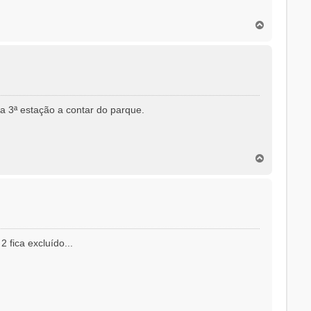
T
o
p
o
 a 3ª estação a contar do parque.
T
o
p
o
 fica excluído...