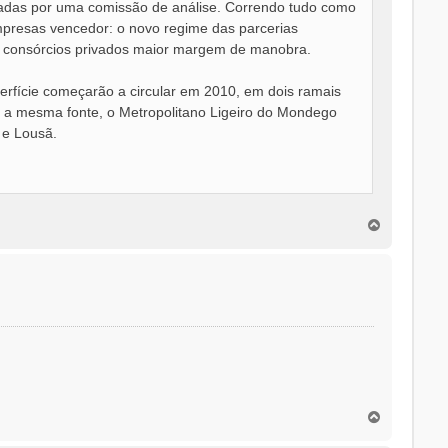
liadas por uma comissão de análise. Correndo tudo como
mpresas vencedor: o novo regime das parcerias
os consórcios privados maior margem de manobra.
erfície começarão a circular em 2010, em dois ramais
o a mesma fonte, o Metropolitano Ligeiro do Mondego
 e Lousã.
T
o
p
o
T
o