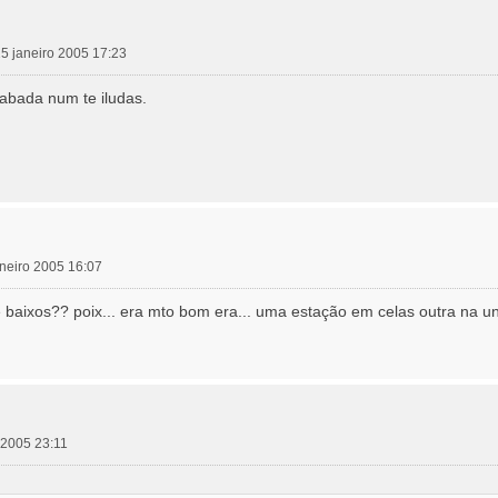
 25 janeiro 2005 17:23
abada num te iludas.
janeiro 2005 16:07
baixos?? poix... era mto bom era... uma estação em celas outra na uni
 2005 23:11