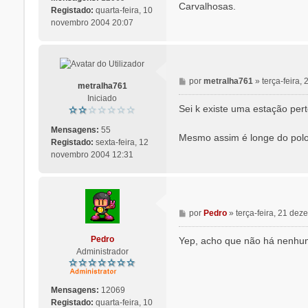
Carvalhosas.
m
Registado:
quarta-feira, 10
novembro 2004 20:07
M
por
metralha761
»
terça-feira
metralha761
e
Iniciado
n
Sei k existe uma estação pert
s
a
Mensagens:
55
Mesmo assim é longe do pol
g
Registado:
sexta-feira, 12
e
novembro 2004 12:31
m
M
por
Pedro
»
terça-feira, 21 de
e
n
Pedro
Yep, acho que não há nenhuma 
s
Administrador
a
g
e
Mensagens:
12069
m
Registado:
quarta-feira, 10