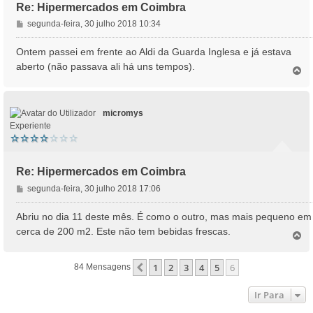
Re: Hipermercados em Coimbra
M
segunda-feira, 30 julho 2018 10:34
e
n
Ontem passei em frente ao Aldi da Guarda Inglesa e já estava
s
aberto (não passava ali há uns tempos).
T
a
o
g
p
e
o
m
micromys
Experiente
Re: Hipermercados em Coimbra
M
segunda-feira, 30 julho 2018 17:06
e
n
Abriu no dia 11 deste mês. É como o outro, mas mais pequeno em
s
cerca de 200 m2. Este não tem bebidas frescas.
T
a
o
g
p
e
1
2
3
4
5
6
Anterior
84 Mensagens
o
m
Ir Para