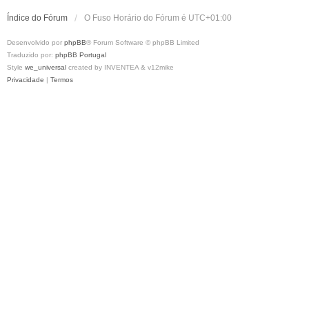
Índice do Fórum
O Fuso Horário do Fórum é
UTC+01:00
Desenvolvido por
phpBB
® Forum Software © phpBB Limited
Traduzido por:
phpBB Portugal
Style
we_universal
created by INVENTEA & v12mike
Privacidade
|
Termos