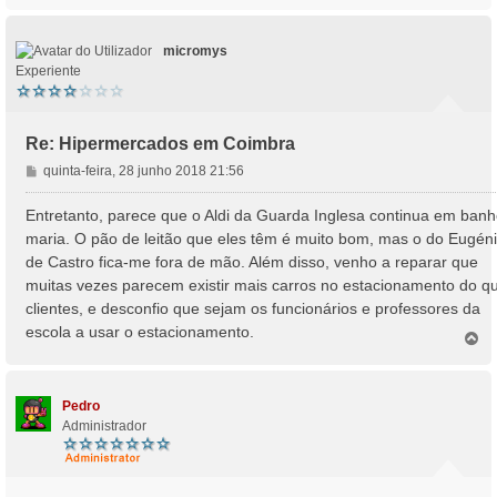
o
p
o
micromys
Experiente
Re: Hipermercados em Coimbra
M
quinta-feira, 28 junho 2018 21:56
e
n
Entretanto, parece que o Aldi da Guarda Inglesa continua em banh
s
maria. O pão de leitão que eles têm é muito bom, mas o do Eugén
a
de Castro fica-me fora de mão. Além disso, venho a reparar que
g
muitas vezes parecem existir mais carros no estacionamento do q
e
clientes, e desconfio que sejam os funcionários e professores da
m
escola a usar o estacionamento.
T
o
p
o
Pedro
Administrador