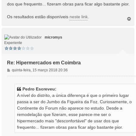
dos que frequento... fizeram obras para ficar algo bastante pior.
Os resultados estão disponíveis
neste link
.
T
o
p
o
micromys
Experiente
Re: Hipermercados em Coimbra
M
quinta-feira, 15 março 2018 20:36
e
n
s
Pedro Escreveu:
a
A nível do distrito, a única diferença é que o primeiro lugar
g
passa a ser do Jumbo da Figueira da Foz. Curiosamente, o
e
Continente do Forum não aparece no estudo. Desde a
m
remodelação que fizeram, esse parece-me ser o
hipermercado mais "desconfortável" de usar dos que
frequento... fizeram obras para ficar algo bastante pior.