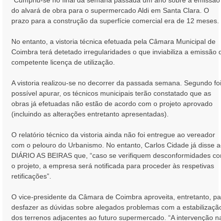
g
do alvará de obra para o supermercado Aldi em Santa Clara. O
e
prazo para a construção da superfície comercial era de 12 meses.
m
No entanto, a vistoria técnica efetuada pela Câmara Municipal de
Coimbra terá detetado irregularidades o que inviabiliza a emissão 
competente licença de utilização.
A vistoria realizou-se no decorrer da passada semana. Segundo fo
possível apurar, os técnicos municipais terão constatado que as
obras já efetuadas não estão de acordo com o projeto aprovado
(incluindo as alterações entretanto apresentadas).
O relatório técnico da vistoria ainda não foi entregue ao vereador
com o pelouro do Urbanismo. No entanto, Carlos Cidade já disse 
DIÁRIO AS BEIRAS que, “caso se verifiquem desconformidades c
o projeto, a empresa será notificada para proceder às respetivas
retificações”.
O vice-presidente da Câmara de Coimbra aproveita, entretanto, pa
desfazer as dúvidas sobre alegados problemas com a estabilizaçã
dos terrenos adjacentes ao futuro supermercado. “A intervenção n