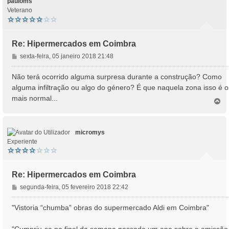
pauloms
Veterano
Re: Hipermercados em Coimbra
M
sexta-feira, 05 janeiro 2018 21:48
e
n
Não terá ocorrido alguma surpresa durante a construção? Como
s
alguma infiltração ou algo do género? É que naquela zona isso é o
a
mais normal...
T
g
o
e
p
m
o
micromys
Experiente
Re: Hipermercados em Coimbra
M
segunda-feira, 05 fevereiro 2018 22:42
e
n
"Vistoria “chumba” obras do supermercado Aldi em Coimbra"
s
a
"Cumpriu-se no final da semana passada um ano sobre a emissão