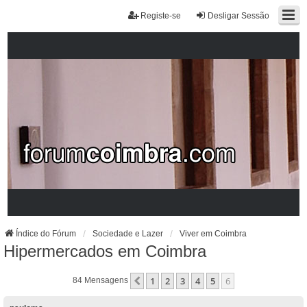
Registe-se
Desligar Sessão
Índice do Fórum
Sociedade e Lazer
Viver em Coimbra
Hipermercados em Coimbra
1
2
3
4
5
6
Anterior
84 Mensagens