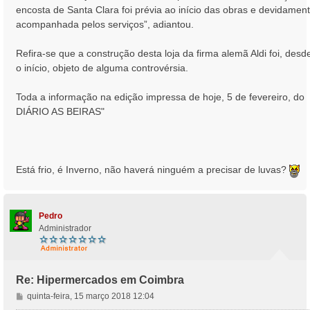
encosta de Santa Clara foi prévia ao início das obras e devidamen
acompanhada pelos serviços”, adiantou.
Refira-se que a construção desta loja da firma alemã Aldi foi, desd
o início, objeto de alguma controvérsia.
Toda a informação na edição impressa de hoje, 5 de fevereiro, do
DIÁRIO AS BEIRAS"
Está frio, é Inverno, não haverá ninguém a precisar de luvas?
T
o
p
o
Pedro
Administrador
Re: Hipermercados em Coimbra
M
quinta-feira, 15 março 2018 12:04
e