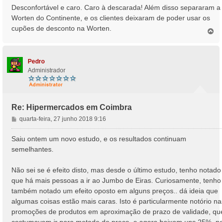
Desconfortável e caro. Caro à descarada! Além disso separaram a
Worten do Continente, e os clientes deixaram de poder usar os
cupões de desconto na Worten.
T
o
p
o
Pedro
Administrador
Re: Hipermercados em Coimbra
M
quarta-feira, 27 junho 2018 9:16
e
n
Saiu ontem um novo estudo, e os resultados continuam
s
semelhantes.
a
g
Não sei se é efeito disto, mas desde o último estudo, tenho notado
e
que há mais pessoas a ir ao Jumbo de Eiras. Curiosamente, tenho
m
também notado um efeito oposto em alguns preços.. dá ideia que
algumas coisas estão mais caras. Isto é particularmente notório na
promoções de produtos em aproximação de prazo de validade, qu