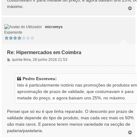
costumavam ir para metade do preço, e agora baixam uns 25%, n
máximo.
T
o
p
o
micromys
Experiente
Re: Hipermercados em Coimbra
M
quinta-feira, 28 junho 2018 21:53
e
n
s
Pedro Escreveu:
a
Isto é particularmente notório nas promoções de produtos em
g
aproximação de prazo de validade, que costumavam ir para
e
metade do preço, e agora baixam uns 25%, no máximo.
m
Pensei que só eu é que tinha reparado. O desconto por prazo de
validade depende do tipo de produto, mas cada vez mais os 50%
são mais raros. E parece terem menos variedade na secção de
padaria/pastelaria.
T