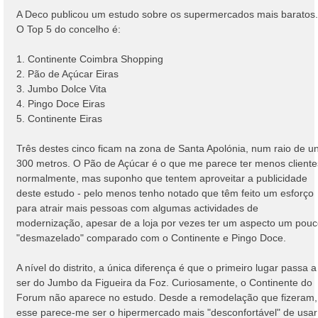
n
A Deco publicou um estudo sobre os supermercados mais baratos.
s
O Top 5 do concelho é:
a
g
1. Continente Coimbra Shopping
e
2. Pão de Açúcar Eiras
m
3. Jumbo Dolce Vita
4. Pingo Doce Eiras
5. Continente Eiras
Três destes cinco ficam na zona de Santa Apolónia, num raio de u
300 metros. O Pão de Açúcar é o que me parece ter menos cliente
normalmente, mas suponho que tentem aproveitar a publicidade
deste estudo - pelo menos tenho notado que têm feito um esforço
para atrair mais pessoas com algumas actividades de
modernização, apesar de a loja por vezes ter um aspecto um pou
"desmazelado" comparado com o Continente e Pingo Doce.
A nível do distrito, a única diferença é que o primeiro lugar passa a
ser do Jumbo da Figueira da Foz. Curiosamente, o Continente do
Forum não aparece no estudo. Desde a remodelação que fizeram,
esse parece-me ser o hipermercado mais "desconfortável" de usar