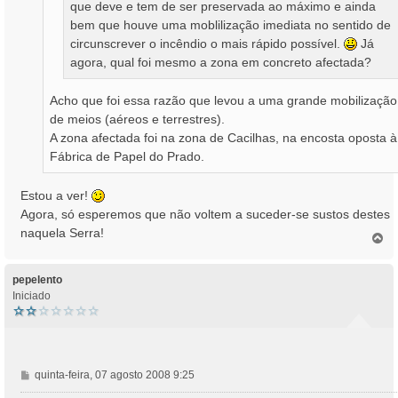
que deve e tem de ser preservada ao máximo e ainda
bem que houve uma moblilização imediata no sentido de
circunscrever o incêndio o mais rápido possível.
Já
agora, qual foi mesmo a zona em concreto afectada?
Acho que foi essa razão que levou a uma grande mobilização
de meios (aéreos e terrestres).
A zona afectada foi na zona de Cacilhas, na encosta oposta à
Fábrica de Papel do Prado.
Estou a ver!
Agora, só esperemos que não voltem a suceder-se sustos destes
naquela Serra!
T
o
p
o
pepelento
Iniciado
M
quinta-feira, 07 agosto 2008 9:25
e