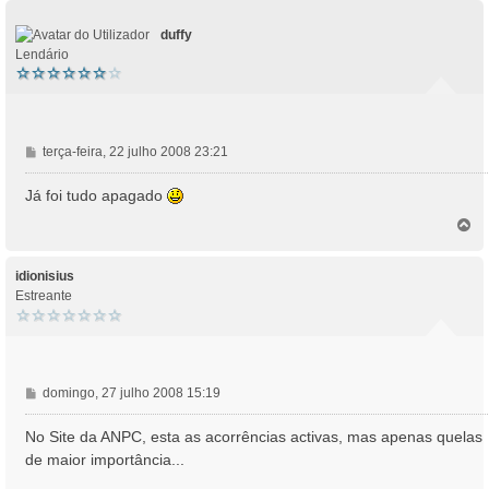
p
o
duffy
Lendário
M
terça-feira, 22 julho 2008 23:21
e
n
Já foi tudo apagado
s
T
a
o
g
p
e
o
idionisius
m
Estreante
M
domingo, 27 julho 2008 15:19
e
n
No Site da ANPC, esta as acorrências activas, mas apenas quelas
s
de maior importância...
a