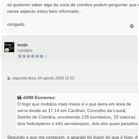
g
se quiseren saber algo da zona de coimbra podem perguntar que 
e
nesse aspecto estou bem informado...
m
obrigado
T
o
p
o
banjix
Lendário
M
segunda-feira, 04 agosto 2008 15:52
e
n
s
dif88 Escreveu:
a
O fogo que mobiliza mais meios é o que lavra em área de
g
serra desde as 17:14 em Cacilhas, Concelho da Lousã,
e
Distrito de Coimbra, envolvendo 135 bombeiros, 33 viaturas,
m
dois helicópteros e três aerotanques, dois dos quais pesados.
Segundo o que me contaram, o aparato foi maior do que o fogo. A