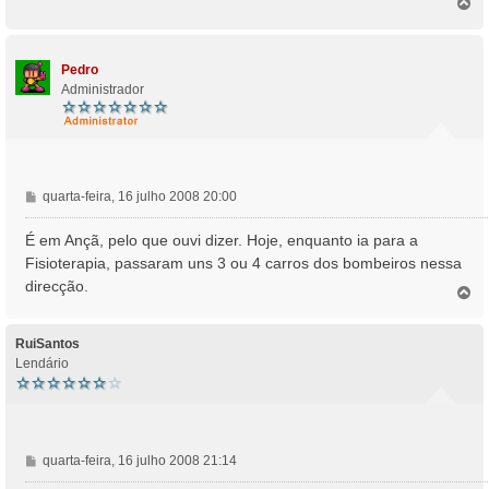
T
o
p
o
Pedro
Administrador
M
quarta-feira, 16 julho 2008 20:00
e
n
É em Ançã, pelo que ouvi dizer. Hoje, enquanto ia para a
s
Fisioterapia, passaram uns 3 ou 4 carros dos bombeiros nessa
a
direcção.
T
g
o
e
p
m
o
RuiSantos
Lendário
M
quarta-feira, 16 julho 2008 21:14
e