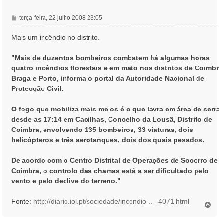
M
terça-feira, 22 julho 2008 23:05
e
n
Mais um incêndio no distrito.
s
a
"Mais de duzentos bombeiros combatem há algumas horas
g
quatro incêndios florestais e em mato nos distritos de Coimbr
e
Braga e Porto, informa o portal da Autoridade Nacional de
m
Protecção Civil.
O fogo que mobiliza mais meios é o que lavra em área de serr
desde as 17:14 em Cacilhas, Concelho da Lousã, Distrito de
Coimbra, envolvendo 135 bombeiros, 33 viaturas, dois
helicópteros e três aerotanques, dois dos quais pesados.
De acordo com o Centro Distrital de Operações de Socorro de
Coimbra, o controlo das chamas está a ser dificultado pelo
vento e pelo declive do terreno."
Fonte:
http://diario.iol.pt/sociedade/incendio ... -4071.html
T
o