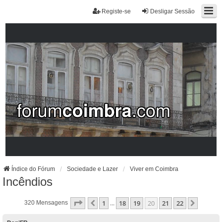
Registe-se
Desligar Sessão
Índice do Fórum
Sociedade e Lazer
Viver em Coimbra
Incêndios
Página
20
De
22
1
18
19
20
21
22
Anterior
Próxim
320 Mensagens
...