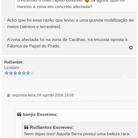
mesmo a zona em concreto afectada?
Acho que foi essa razão que levou a uma grande mobilização de
meios (aéreos e terrestres).
A zona afectada foi na zona de Cacilhas, na encosta oposta à
Fábrica de Papel do Prado.
T
o
p
o
RuiSantos
Lendário
M
segunda-feira, 04 agosto 2008 16:06
e
n
s
banjix Escreveu:
a
g
RuiSantos Escreveu:
e
Nem digas isso! Aquela Serra possui uma beleza rara,
m