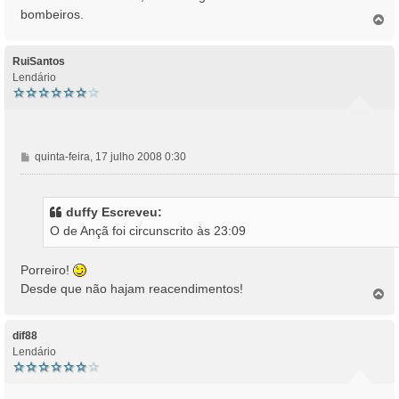
a
bombeiros.
T
g
o
e
p
m
o
RuiSantos
Lendário
M
quinta-feira, 17 julho 2008 0:30
e
n
s
duffy Escreveu:
a
O de Ançã foi circunscrito às 23:09
g
e
m
Porreiro!
Desde que não hajam reacendimentos!
T
o
p
o
dif88
Lendário