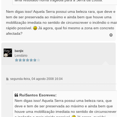
Nem digas isso! Aquela Serra possui uma beleza rara, que deve e
tem de ser preservada ao máximo e ainda bem que houve uma
moblilização imediata no sentido de circunscrever o incêndio o mai
rápido possível.
Já agora, qual foi mesmo a zona em concreto
afectada?
T
o
p
o
banjix
Lendário
M
segunda-feira, 04 agosto 2008 16:04
e
n
s
RuiSantos Escreveu:
a
Nem digas isso! Aquela Serra possui uma beleza rara, que
g
deve e tem de ser preservada ao máximo e ainda bem que
e
houve uma moblilização imediata no sentido de circunscrever
m
o incêndio o mais rápido possível.
Já agora, qual foi