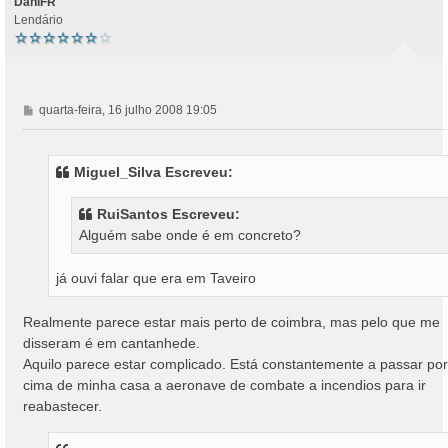
DaniFR
Lendário
M
quarta-feira, 16 julho 2008 19:05
e
n
s
Miguel_Silva Escreveu:
a
g
RuiSantos Escreveu:
e
Alguém sabe onde é em concreto?
m
já ouvi falar que era em Taveiro
Realmente parece estar mais perto de coimbra, mas pelo que me
disseram é em cantanhede.
Aquilo parece estar complicado. Está constantemente a passar por
cima de minha casa a aeronave de combate a incendios para ir
reabastecer.