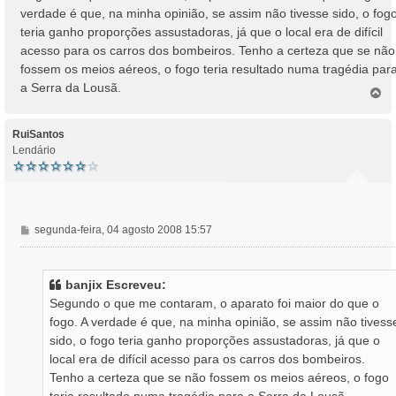
verdade é que, na minha opinião, se assim não tivesse sido, o fog
teria ganho proporções assustadoras, já que o local era de difícil
acesso para os carros dos bombeiros. Tenho a certeza que se não
fossem os meios aéreos, o fogo teria resultado numa tragédia par
a Serra da Lousã.
T
o
p
o
RuiSantos
Lendário
M
segunda-feira, 04 agosto 2008 15:57
e
n
s
banjix Escreveu:
a
Segundo o que me contaram, o aparato foi maior do que o
g
fogo. A verdade é que, na minha opinião, se assim não tivess
e
sido, o fogo teria ganho proporções assustadoras, já que o
m
local era de difícil acesso para os carros dos bombeiros.
Tenho a certeza que se não fossem os meios aéreos, o fogo
teria resultado numa tragédia para a Serra da Lousã.