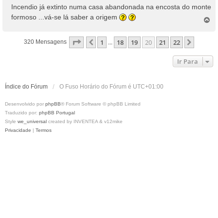
n
Incendio já extinto numa casa abandonada na encosta do monte
s
formoso ...vá-se lá saber a origem
T
a
o
g
p
e
Página
20
De
22
1
18
19
20
21
22
Anterior
Próxim
320 Mensagens
...
o
m
Ir Para
Índice do Fórum
O Fuso Horário do Fórum é
UTC+01:00
Desenvolvido por
phpBB
® Forum Software © phpBB Limited
Traduzido por:
phpBB Portugal
Style
we_universal
created by INVENTEA & v12mike
Privacidade
|
Termos