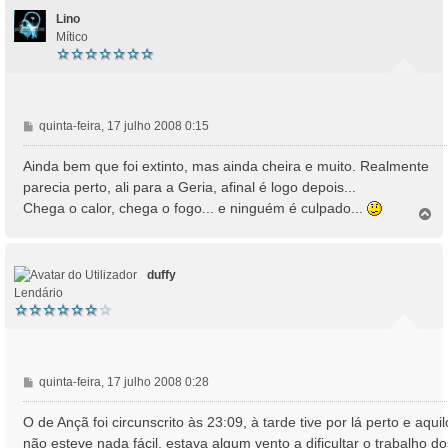
o
m
Lino
Mítico
M
quinta-feira, 17 julho 2008 0:15
e
n
Ainda bem que foi extinto, mas ainda cheira e muito. Realmente
s
parecia perto, ali para a Geria, afinal é logo depois...
a
Chega o calor, chega o fogo... e ninguém é culpado...
T
g
o
e
p
m
o
duffy
Lendário
M
quinta-feira, 17 julho 2008 0:28
e
n
O de Ançã foi circunscrito às 23:09, à tarde tive por lá perto e aquil
s
não esteve nada fácil, estava algum vento a dificultar o trabalho do