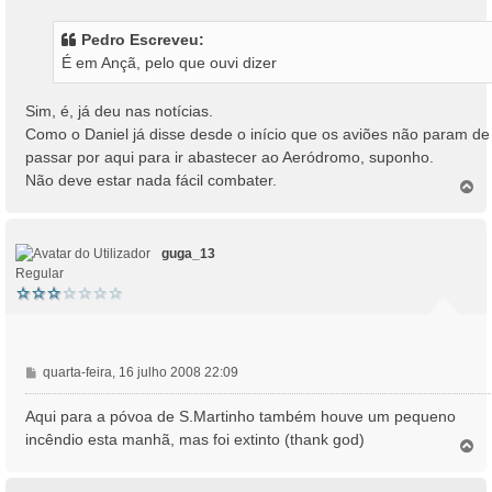
n
s
Pedro Escreveu:
a
É em Ançã, pelo que ouvi dizer
g
e
m
Sim, é, já deu nas notícias.
Como o Daniel já disse desde o início que os aviões não param de
passar por aqui para ir abastecer ao Aeródromo, suponho.
Não deve estar nada fácil combater.
T
o
p
o
guga_13
Regular
M
quarta-feira, 16 julho 2008 22:09
e
n
Aqui para a póvoa de S.Martinho também houve um pequeno
s
incêndio esta manhã, mas foi extinto (thank god)
T
a
o
g
p
e